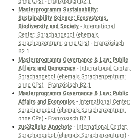
ohne CPs)
-
Französisch B2.1
Masterprogramm Sustainability:
Sustainability Science: Ecosystems,
Biodiversity and Society
-
International
Center: Sprachangebot (ehemals
Sprachenzentrum; ohne CPs)
-
Französisch
B2.1
Masterprogramm Governance & Law: Public
Affairs and Democracy
-
International Center:
Sprachangebot (ehemals Sprachenzentrum;
ohne CPs)
-
Französisch B2.1
Masterprogramm Governance & Law: Public
Affairs and Economics
-
International Center:
Sprachangebot (ehemals Sprachenzentrum;
ohne CPs)
-
Französisch B2.1
zusätzliche Angebote
-
International Center:
Sprachangebot (ehemals Sprachenzentrum)
-