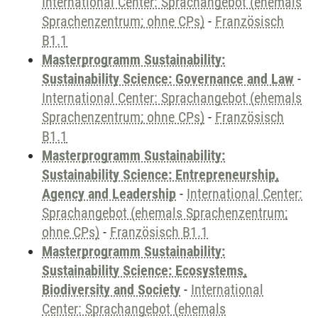
International Center: Sprachangebot (ehemals
Sprachenzentrum; ohne CPs)
-
Französisch
B1.1
Masterprogramm Sustainability:
Sustainability Science: Governance and Law
-
International Center: Sprachangebot (ehemals
Sprachenzentrum; ohne CPs)
-
Französisch
B1.1
Masterprogramm Sustainability:
Sustainability Science: Entrepreneurship,
Agency and Leadership
-
International Center:
Sprachangebot (ehemals Sprachenzentrum;
ohne CPs)
-
Französisch B1.1
Masterprogramm Sustainability:
Sustainability Science: Ecosystems,
Biodiversity and Society
-
International
Center: Sprachangebot (ehemals