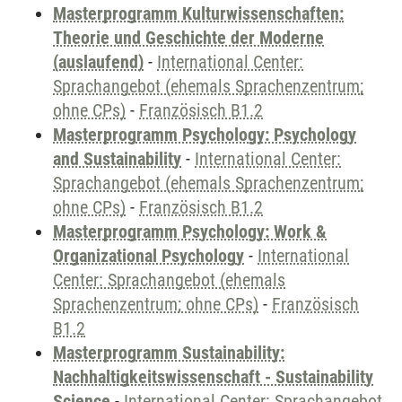
Masterprogramm Kulturwissenschaften:
Theorie und Geschichte der Moderne
(auslaufend)
-
International Center:
Sprachangebot (ehemals Sprachenzentrum;
ohne CPs)
-
Französisch B1.2
Masterprogramm Psychology: Psychology
and Sustainability
-
International Center:
Sprachangebot (ehemals Sprachenzentrum;
ohne CPs)
-
Französisch B1.2
Masterprogramm Psychology: Work &
Organizational Psychology
-
International
Center: Sprachangebot (ehemals
Sprachenzentrum; ohne CPs)
-
Französisch
B1.2
Masterprogramm Sustainability:
Nachhaltigkeitswissenschaft - Sustainability
Science
-
International Center: Sprachangebot