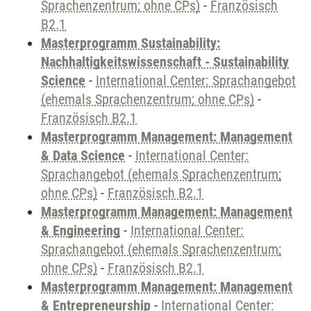
Sprachenzentrum; ohne CPs)
-
Französisch
B2.1
Masterprogramm Sustainability:
Nachhaltigkeitswissenschaft - Sustainability
Science
-
International Center: Sprachangebot
(ehemals Sprachenzentrum; ohne CPs)
-
Französisch B2.1
Masterprogramm Management: Management
& Data Science
-
International Center:
Sprachangebot (ehemals Sprachenzentrum;
ohne CPs)
-
Französisch B2.1
Masterprogramm Management: Management
& Engineering
-
International Center:
Sprachangebot (ehemals Sprachenzentrum;
ohne CPs)
-
Französisch B2.1
Masterprogramm Management: Management
& Entrepreneurship
-
International Center: