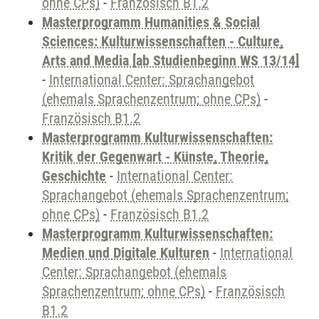
ohne CPs)
-
Französisch B1.2
Masterprogramm Humanities & Social
Sciences: Kulturwissenschaften - Culture,
Arts and Media [ab Studienbeginn WS 13/14]
-
International Center: Sprachangebot
(ehemals Sprachenzentrum; ohne CPs)
-
Französisch B1.2
Masterprogramm Kulturwissenschaften:
Kritik der Gegenwart - Künste, Theorie,
Geschichte
-
International Center:
Sprachangebot (ehemals Sprachenzentrum;
ohne CPs)
-
Französisch B1.2
Masterprogramm Kulturwissenschaften:
Medien und Digitale Kulturen
-
International
Center: Sprachangebot (ehemals
Sprachenzentrum; ohne CPs)
-
Französisch
B1.2