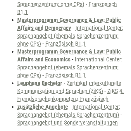
Sprachenzentrum; ohne CPs)
-
Französisch
B1.1
Masterprogramm Governance & Law: Public
Affairs and Democracy
-
International Center:
Sprachangebot (ehemals Sprachenzentrum;
ohne CPs)
-
Französisch B1.1
Masterprogramm Governance & Law: Public
Affairs and Economics
-
International Center:
Sprachangebot (ehemals Sprachenzentrum;
ohne CPs)
-
Französisch B1.1
Leuphana Bachelor
-
Zertifikat interkulturelle
Kommunikation und Sprachen (ZiKS)
-
ZiKS 4:
Fremdsprachenkompetenz Französisch
zusätzliche Angebote
-
International Center:
Sprachangebot (ehemals Sprachenzentrum)
-
Sprachangebot und Sonderveranstaltungen