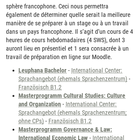
sphère francophone. Ceci nous permettra
également de déterminer quelle serait la meilleure
manière de se préparer à un stage ou à un travail
dans un pays francophone. Il s’agit d’un cours de 4
heures de cours hebdomadaires (4 SWS), dont 3
auront lieu en présentiel et 1 sera consacrée à un
travail de préparation en ligne sur Moodle.
Leuphana Bachelor
-
International Center:
Sprachangebot (ehemals Sprachenzentrum)
-
Französisch B1.2
Masterprogramm Cultural Studies: Culture
and Organization
-
International Center:
Sprachangebot (ehemals Sprachenzentrum;
ohne CPs)
-
Französisch B1.2
Masterprogramm Governance & Law:
International Economic Law
-
International