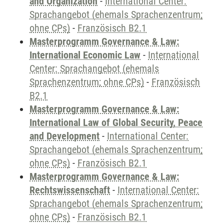
and Organization
-
International Center:
Sprachangebot (ehemals Sprachenzentrum;
ohne CPs)
-
Französisch B2.1
Masterprogramm Governance & Law:
International Economic Law
-
International
Center: Sprachangebot (ehemals
Sprachenzentrum; ohne CPs)
-
Französisch
B2.1
Masterprogramm Governance & Law:
International Law of Global Security, Peace
and Development
-
International Center:
Sprachangebot (ehemals Sprachenzentrum;
ohne CPs)
-
Französisch B2.1
Masterprogramm Governance & Law:
Rechtswissenschaft
-
International Center:
Sprachangebot (ehemals Sprachenzentrum;
ohne CPs)
-
Französisch B2.1