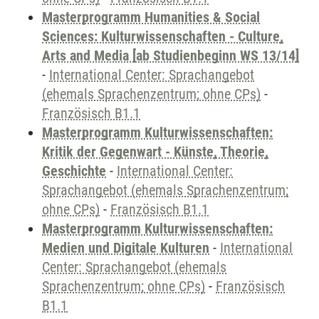
Masterprogramm Humanities & Social
Sciences: Kulturwissenschaften - Culture,
Arts and Media [ab Studienbeginn WS 13/14]
-
International Center: Sprachangebot
(ehemals Sprachenzentrum; ohne CPs)
-
Französisch B1.1
Masterprogramm Kulturwissenschaften:
Kritik der Gegenwart - Künste, Theorie,
Geschichte
-
International Center:
Sprachangebot (ehemals Sprachenzentrum;
ohne CPs)
-
Französisch B1.1
Masterprogramm Kulturwissenschaften:
Medien und Digitale Kulturen
-
International
Center: Sprachangebot (ehemals
Sprachenzentrum; ohne CPs)
-
Französisch
B1.1