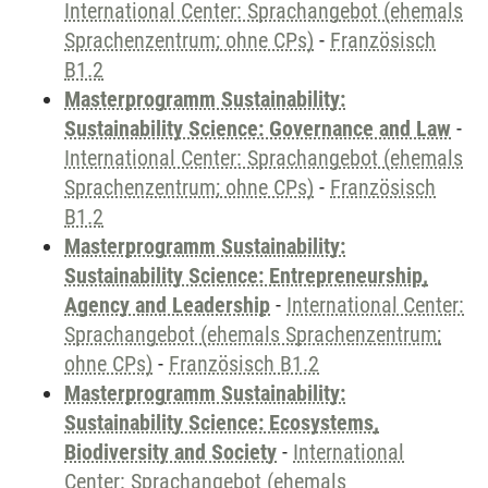
International Center: Sprachangebot (ehemals
Sprachenzentrum; ohne CPs)
-
Französisch
B1.2
Masterprogramm Sustainability:
Sustainability Science: Governance and Law
-
International Center: Sprachangebot (ehemals
Sprachenzentrum; ohne CPs)
-
Französisch
B1.2
Masterprogramm Sustainability:
Sustainability Science: Entrepreneurship,
Agency and Leadership
-
International Center:
Sprachangebot (ehemals Sprachenzentrum;
ohne CPs)
-
Französisch B1.2
Masterprogramm Sustainability:
Sustainability Science: Ecosystems,
Biodiversity and Society
-
International
Center: Sprachangebot (ehemals