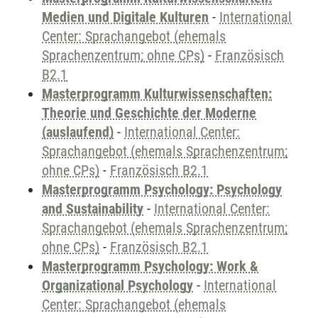
Medien und Digitale Kulturen
-
International
Center: Sprachangebot (ehemals
Sprachenzentrum; ohne CPs)
-
Französisch
B2.1
Masterprogramm Kulturwissenschaften:
Theorie und Geschichte der Moderne
(auslaufend)
-
International Center:
Sprachangebot (ehemals Sprachenzentrum;
ohne CPs)
-
Französisch B2.1
Masterprogramm Psychology: Psychology
and Sustainability
-
International Center:
Sprachangebot (ehemals Sprachenzentrum;
ohne CPs)
-
Französisch B2.1
Masterprogramm Psychology: Work &
Organizational Psychology
-
International
Center: Sprachangebot (ehemals