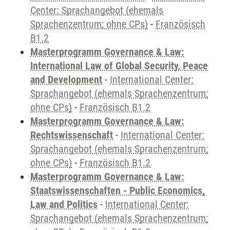
Center: Sprachangebot (ehemals
Sprachenzentrum; ohne CPs)
-
Französisch
B1.2
Masterprogramm Governance & Law:
International Law of Global Security, Peace
and Development
-
International Center:
Sprachangebot (ehemals Sprachenzentrum;
ohne CPs)
-
Französisch B1.2
Masterprogramm Governance & Law:
Rechtswissenschaft
-
International Center:
Sprachangebot (ehemals Sprachenzentrum;
ohne CPs)
-
Französisch B1.2
Masterprogramm Governance & Law:
Staatswissenschaften - Public Economics,
Law and Politics
-
International Center:
Sprachangebot (ehemals Sprachenzentrum;