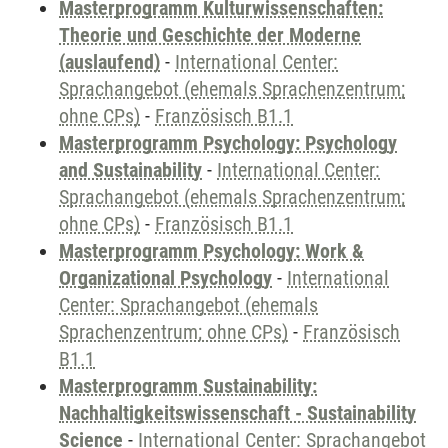
Masterprogramm Kulturwissenschaften:
Theorie und Geschichte der Moderne
(auslaufend)
-
International Center:
Sprachangebot (ehemals Sprachenzentrum;
ohne CPs)
-
Französisch B1.1
Masterprogramm Psychology: Psychology
and Sustainability
-
International Center:
Sprachangebot (ehemals Sprachenzentrum;
ohne CPs)
-
Französisch B1.1
Masterprogramm Psychology: Work &
Organizational Psychology
-
International
Center: Sprachangebot (ehemals
Sprachenzentrum; ohne CPs)
-
Französisch
B1.1
Masterprogramm Sustainability:
Nachhaltigkeitswissenschaft - Sustainability
Science
-
International Center: Sprachangebot