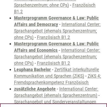
Sprachenzentrum; ohne CPs)
-
Französisch
B1.2
Masterprogramm Governance & Law: Public
Affairs and Democracy
-
International Center:
Sprachangebot (ehemals Sprachenzentrum;
ohne CPs)
-
Französisch B1.2
Masterprogramm Governance & Law: Public
Affairs and Economics
-
International Center:
Sprachangebot (ehemals Sprachenzentrum;
ohne CPs)
-
Französisch B1.2
Leuphana Bachelor
-
Zertifikat interkulturelle
Kommunikation und Sprachen (ZiKS)
-
ZiKS 4:
Fremdsprachenkompetenz Französisch
zusätzliche Angebote
-
International Center:
Sprachangebot (ehemals Sprachenzentrum)
-
Sprachangebot und Sonderveranstaltungen