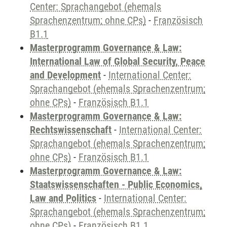
Center: Sprachangebot (ehemals
Sprachenzentrum; ohne CPs)
-
Französisch
B1.1
Masterprogramm Governance & Law:
International Law of Global Security, Peace
and Development
-
International Center:
Sprachangebot (ehemals Sprachenzentrum;
ohne CPs)
-
Französisch B1.1
Masterprogramm Governance & Law:
Rechtswissenschaft
-
International Center:
Sprachangebot (ehemals Sprachenzentrum;
ohne CPs)
-
Französisch B1.1
Masterprogramm Governance & Law:
Staatswissenschaften - Public Economics,
Law and Politics
-
International Center:
Sprachangebot (ehemals Sprachenzentrum;
ohne CPs)
-
Französisch B1.1