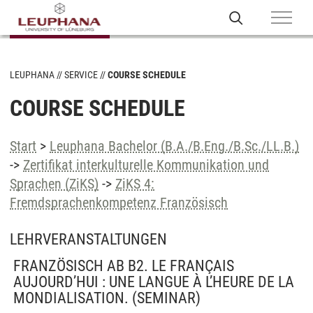
LEUPHANA
SERVICE
COURSE SCHEDULE
COURSE SCHEDULE
Start
>
Leuphana Bachelor (B.A./B.Eng./B.Sc./LL.B.)
->
Zertifikat interkulturelle Kommunikation und
Sprachen (ZiKS)
->
ZiKS 4:
Fremdsprachenkompetenz Französisch
LEHRVERANSTALTUNGEN
FRANZÖSISCH AB B2. LE FRANÇAIS
AUJOURD’HUI : UNE LANGUE À L’HEURE DE LA
MONDIALISATION.
(SEMINAR)