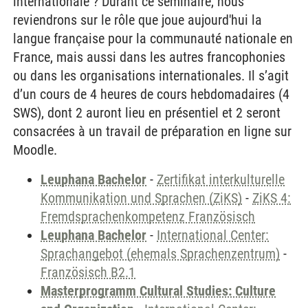
internationale ? Durant ce séminaire, nous
reviendrons sur le rôle que joue aujourd'hui la
langue française pour la communauté nationale en
France, mais aussi dans les autres francophonies
ou dans les organisations internationales. Il s’agit
d’un cours de 4 heures de cours hebdomadaires (4
SWS), dont 2 auront lieu en présentiel et 2 seront
consacrées à un travail de préparation en ligne sur
Moodle.
Leuphana Bachelor
-
Zertifikat interkulturelle
Kommunikation und Sprachen (ZiKS)
-
ZiKS 4:
Fremdsprachenkompetenz Französisch
Leuphana Bachelor
-
International Center:
Sprachangebot (ehemals Sprachenzentrum)
-
Französisch B2.1
Masterprogramm Cultural Studies: Culture