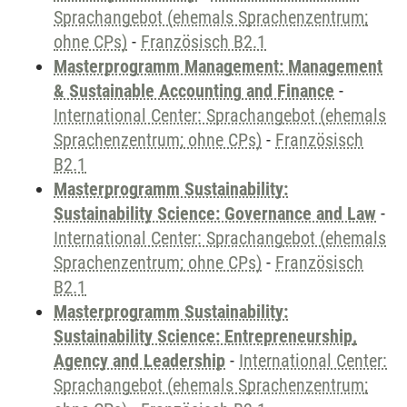
Sprachangebot (ehemals Sprachenzentrum;
ohne CPs)
-
Französisch B2.1
Masterprogramm Management: Management
& Sustainable Accounting and Finance
-
International Center: Sprachangebot (ehemals
Sprachenzentrum; ohne CPs)
-
Französisch
B2.1
Masterprogramm Sustainability:
Sustainability Science: Governance and Law
-
International Center: Sprachangebot (ehemals
Sprachenzentrum; ohne CPs)
-
Französisch
B2.1
Masterprogramm Sustainability:
Sustainability Science: Entrepreneurship,
Agency and Leadership
-
International Center:
Sprachangebot (ehemals Sprachenzentrum;