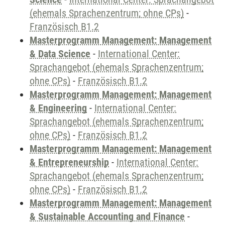
(ehemals Sprachenzentrum; ohne CPs)
-
Französisch B1.2
Masterprogramm Management: Management
& Data Science
-
International Center:
Sprachangebot (ehemals Sprachenzentrum;
ohne CPs)
-
Französisch B1.2
Masterprogramm Management: Management
& Engineering
-
International Center:
Sprachangebot (ehemals Sprachenzentrum;
ohne CPs)
-
Französisch B1.2
Masterprogramm Management: Management
& Entrepreneurship
-
International Center:
Sprachangebot (ehemals Sprachenzentrum;
ohne CPs)
-
Französisch B1.2
Masterprogramm Management: Management
& Sustainable Accounting and Finance
-