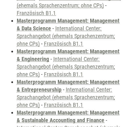
(ehemals Sprachenzentrum; ohne CPs)
-
Französisch B1.1
Masterprogramm Management: Management
& Data Science
-
International Center:
Sprachangebot (ehemals Sprachenzentrum;
ohne CPs)
-
Französisch B1.1
Masterprogramm Management: Management
& Engineering
-
International Center:
Sprachangebot (ehemals Sprachenzentrum;
ohne CPs)
-
Französisch B1.1
Masterprogramm Management: Management
& Entrepreneurship
-
International Center:
Sprachangebot (ehemals Sprachenzentrum;
ohne CPs)
-
Französisch B1.1
Masterprogramm Management: Management
& Sustainable Accounting and Finance
-