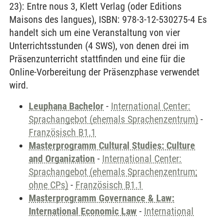
23): Entre nous 3, Klett Verlag (oder Editions
Maisons des langues), ISBN: 978-3-12-530275-4 Es
handelt sich um eine Veranstaltung von vier
Unterrichtsstunden (4 SWS), von denen drei im
Präsenzunterricht stattfinden und eine für die
Online-Vorbereitung der Präsenzphase verwendet
wird.
Leuphana Bachelor
-
International Center:
Sprachangebot (ehemals Sprachenzentrum)
-
Französisch B1.1
Masterprogramm Cultural Studies: Culture
and Organization
-
International Center:
Sprachangebot (ehemals Sprachenzentrum;
ohne CPs)
-
Französisch B1.1
Masterprogramm Governance & Law:
International Economic Law
-
International