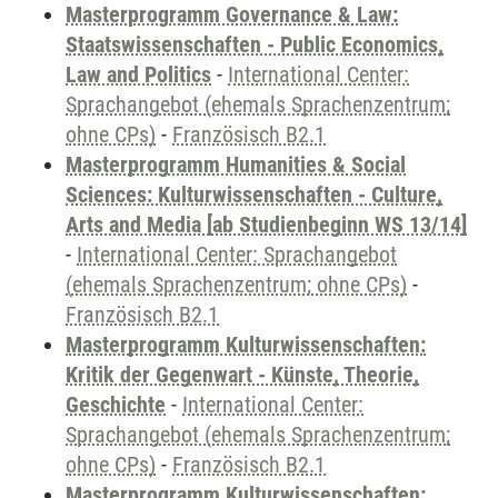
Masterprogramm Governance & Law:
Staatswissenschaften - Public Economics,
Law and Politics
-
International Center:
Sprachangebot (ehemals Sprachenzentrum;
ohne CPs)
-
Französisch B2.1
Masterprogramm Humanities & Social
Sciences: Kulturwissenschaften - Culture,
Arts and Media [ab Studienbeginn WS 13/14]
-
International Center: Sprachangebot
(ehemals Sprachenzentrum; ohne CPs)
-
Französisch B2.1
Masterprogramm Kulturwissenschaften:
Kritik der Gegenwart - Künste, Theorie,
Geschichte
-
International Center:
Sprachangebot (ehemals Sprachenzentrum;
ohne CPs)
-
Französisch B2.1
Masterprogramm Kulturwissenschaften: