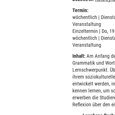
Termin:
wöchentlich | Diensta
Veranstaltung
Einzeltermin | Do, 1
wöchentlich | Diensta
Veranstaltung
Inhalt:
Am Anfang des
Grammatik und Worts
Lernschwerpunkt. Übe
ihrem soziokulturell
entwickelt werden, i
kennen lernen, um so
erwerben die Studie
Reflexion über den e