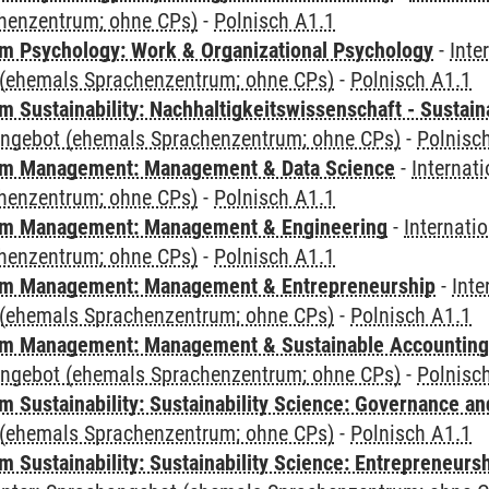
henzentrum; ohne CPs)
-
Polnisch A1.1
 Psychology: Work & Organizational Psychology
-
Inte
(ehemals Sprachenzentrum; ohne CPs)
-
Polnisch A1.1
Sustainability: Nachhaltigkeitswissenschaft - Sustaina
angebot (ehemals Sprachenzentrum; ohne CPs)
-
Polnisc
m Management: Management & Data Science
-
Internat
henzentrum; ohne CPs)
-
Polnisch A1.1
m Management: Management & Engineering
-
Internati
henzentrum; ohne CPs)
-
Polnisch A1.1
m Management: Management & Entrepreneurship
-
Inte
(ehemals Sprachenzentrum; ohne CPs)
-
Polnisch A1.1
m Management: Management & Sustainable Accounting
angebot (ehemals Sprachenzentrum; ohne CPs)
-
Polnisc
 Sustainability: Sustainability Science: Governance a
(ehemals Sprachenzentrum; ohne CPs)
-
Polnisch A1.1
 Sustainability: Sustainability Science: Entrepreneurs