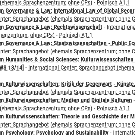
(ehemals Sprachenzentrum; ohne CPs)
-
Polnisch A1.1
 Governance & Law: International Law of Global Secur
Center: Sprachangebot (ehemals Sprachenzentrum; ohne 
m Governance & Law: Rechtswissenschaft
-
Internation
henzentrum; ohne CPs)
-
Polnisch A1.1
 Governance & Law: Staatswissenschaften - Public Eco
Center: Sprachangebot (ehemals Sprachenzentrum; ohne 
 Humanities & Social Sciences: Kulturwissenschaften -
WS 13/14]
-
International Center: Sprachangebot (ehem
 Kulturwissenschaften: Kritik der Gegenwart - Künste,
Center: Sprachangebot (ehemals Sprachenzentrum; ohne 
 Kulturwissenschaften: Medien und Digitale Kulturen
(ehemals Sprachenzentrum; ohne CPs)
-
Polnisch A1.1
 Kulturwissenschaften: Theorie und Geschichte der M
Center: Sprachangebot (ehemals Sprachenzentrum; ohne 
 Psychology: Psychology and Sustainability
-
Internat