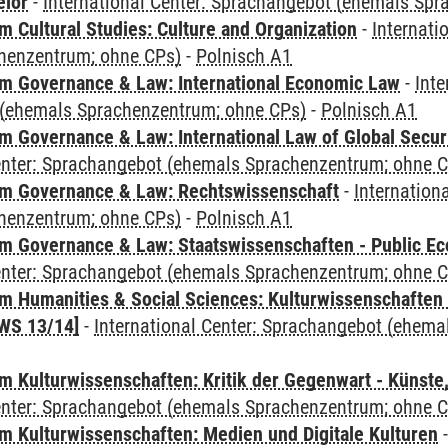
elor
-
International Center: Sprachangebot (ehemals Sp
 Cultural Studies: Culture and Organization
-
Internati
henzentrum; ohne CPs)
-
Polnisch A1
 Governance & Law: International Economic Law
-
Inte
(ehemals Sprachenzentrum; ohne CPs)
-
Polnisch A1
 Governance & Law: International Law of Global Secur
Center: Sprachangebot (ehemals Sprachenzentrum; ohne 
m Governance & Law: Rechtswissenschaft
-
Internation
henzentrum; ohne CPs)
-
Polnisch A1
 Governance & Law: Staatswissenschaften - Public Eco
Center: Sprachangebot (ehemals Sprachenzentrum; ohne 
 Humanities & Social Sciences: Kulturwissenschaften -
WS 13/14]
-
International Center: Sprachangebot (ehem
 Kulturwissenschaften: Kritik der Gegenwart - Künste,
Center: Sprachangebot (ehemals Sprachenzentrum; ohne 
 Kulturwissenschaften: Medien und Digitale Kulturen