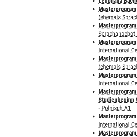
Leuphana Bach
Masterprogramm
(ehemals Sprac
Masterprogramm
Sprachangebot 
Masterprogramm
International 
Masterprogram
(ehemals Sprac
Masterprogramm
International 
Masterprogramm
Studienbeginn 
-
Polnisch A1
Masterprogramm
International 
Masterprogramm