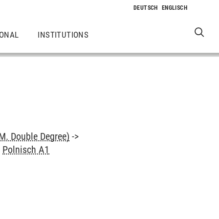
IONAL
INSTITUTIONS
M. Double Degree)
->
>
Polnisch A1