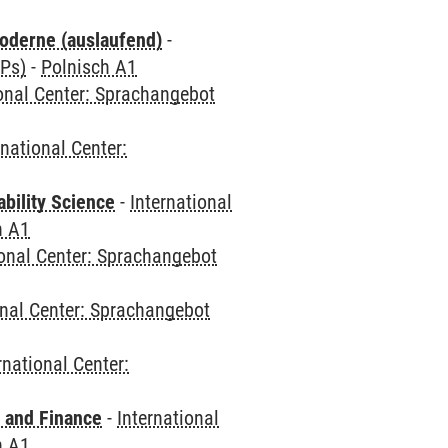
oderne (auslaufend)
-
CPs)
-
Polnisch A1
ional Center: Sprachangebot
rnational Center:
bility Science
-
International
h A1
ional Center: Sprachangebot
onal Center: Sprachangebot
rnational Center:
 and Finance
-
International
h A1