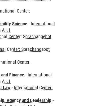
rnational Center:
bility Science
-
International
h A1.1
ional Center: Sprachangebot
onal Center: Sprachangebot
rnational Center:
 and Finance
-
International
h A1.1
nd Law
-
International Center:
hip, Agency and Leadership
-