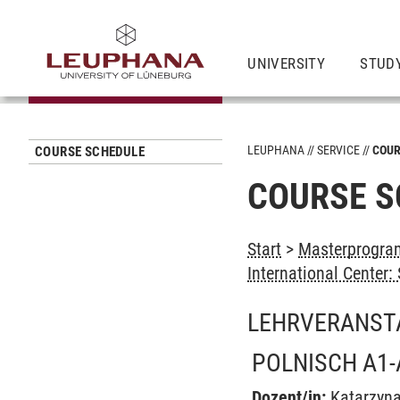
UNIVERSITY
STUD
LEUPHANA
SERVICE
COUR
COURSE SCHEDULE
COURSE S
Start
>
Masterprogram
International Center
LEHRVERANST
POLNISCH A1-
Dozent/in:
Katarzyna