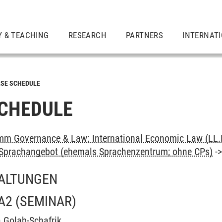
Y & TEACHING
RESEARCH
PARTNERS
INTERNAT
SE SCHEDULE
CHEDULE
m Governance & Law: International Economic Law (LL.
: Sprachangebot (ehemals Sprachenzentrum; ohne CPs)
-
ALTUNGEN
A2
(SEMINAR)
 Golab-Schafrik