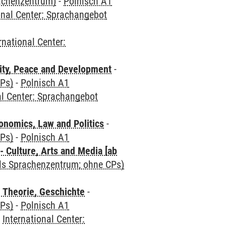
rachenzentrum)
-
Polnisch A1
onal Center: Sprachangebot
rnational Center:
ity, Peace and Development
-
CPs)
-
Polnisch A1
al Center: Sprachangebot
nomics, Law and Politics
-
CPs)
-
Polnisch A1
 Culture, Arts and Media [ab
als Sprachenzentrum; ohne CPs)
 Theorie, Geschichte
-
CPs)
-
Polnisch A1
-
International Center: