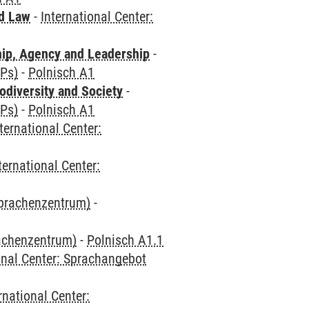
nd Law
-
International Center:
hip, Agency and Leadership
-
CPs)
-
Polnisch A1
odiversity and Society
-
CPs)
-
Polnisch A1
ternational Center:
ternational Center:
Sprachenzentrum)
-
rachenzentrum)
-
Polnisch A1.1
onal Center: Sprachangebot
rnational Center: