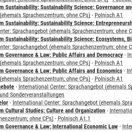
 Sustainability: Sustainability Science: Governance a
(ehemals Sprachenzentrum; ohne CPs)
-
Polnisch A1
 Sustainability: Sustainability Science: Entrepreneurs
Center: Sprachangebot (ehemals Sprachenzentrum; ohne 
Sustainability: Sustainability Science: Ecosystems, Bi
Center: Sprachangebot (ehemals Sprachenzentrum; ohne 
 Governance & Law: Public Affairs and Democracy
-
In
(ehemals Sprachenzentrum; ohne CPs)
-
Polnisch A1
 Governance & Law: Public Affairs and Economics
-
In
(ehemals Sprachenzentrum; ohne CPs)
-
Polnisch A1
gebote
-
International Center: Sprachangebot (ehemals 
und Sonderveranstaltungen
elor
-
International Center: Sprachangebot (ehemals Sp
 Cultural Studies: Culture and Organization
-
Internati
henzentrum; ohne CPs)
-
Polnisch A1.1
 Governance & Law: International Economic Law
-
Inte