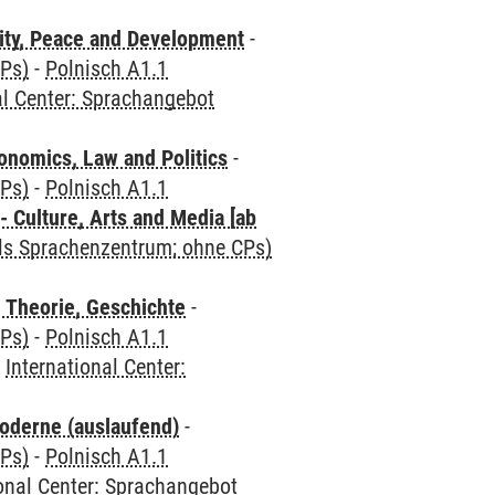
ity, Peace and Development
-
CPs)
-
Polnisch A1.1
al Center: Sprachangebot
nomics, Law and Politics
-
CPs)
-
Polnisch A1.1
 Culture, Arts and Media [ab
als Sprachenzentrum; ohne CPs)
 Theorie, Geschichte
-
CPs)
-
Polnisch A1.1
-
International Center:
oderne (auslaufend)
-
CPs)
-
Polnisch A1.1
ional Center: Sprachangebot