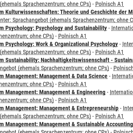
(ehemals Sprachenzentrum; ohne CPs)
-
Polnisch A1
 Kulturwissenschaften: Theorie und Geschichte der M
Center: Sprachangebot (ehemals Sprachenzentrum; ohne 
 Psychology: Psychology and Sustainability
-
Internat
henzentrum; ohne CPs)
-
Polnisch A1
 Psychology: Work & Organizational Psychology
-
Inte
(ehemals Sprachenzentrum; ohne CPs)
-
Polnisch A1
Sustainability: Nachhaltigkeitswissenschaft - Sustaina
angebot (ehemals Sprachenzentrum; ohne CPs)
-
Polnisc
m Management: Management & Data Science
-
Internat
henzentrum; ohne CPs)
-
Polnisch A1
m Management: Management & Engineering
-
Internati
henzentrum; ohne CPs)
-
Polnisch A1
m Management: Management & Entrepreneurship
-
Inte
(ehemals Sprachenzentrum; ohne CPs)
-
Polnisch A1
m Management: Management & Sustainable Accounting
angebot (ehemals Sprachenzentrum; ohne CPs)
-
Polnisc