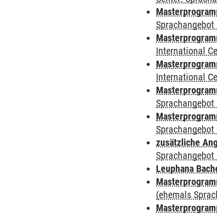
Masterprogramm
Sprachangebot 
Masterprogramm
International 
Masterprogramm 
International 
Masterprogramm
Sprachangebot 
Masterprogramm
Sprachangebot 
zusätzliche An
Sprachangebot 
Leuphana Bach
Masterprogramm
(ehemals Sprac
Masterprogramm