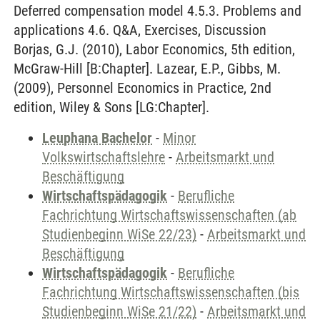
Deferred compensation model 4.5.3. Problems and
applications 4.6. Q&A, Exercises, Discussion
Borjas, G.J. (2010), Labor Economics, 5th edition,
McGraw-Hill [B:Chapter]. Lazear, E.P., Gibbs, M.
(2009), Personnel Economics in Practice, 2nd
edition, Wiley & Sons [LG:Chapter].
Leuphana Bachelor
-
Minor
Volkswirtschaftslehre
-
Arbeitsmarkt und
Beschäftigung
Wirtschaftspädagogik
-
Berufliche
Fachrichtung Wirtschaftswissenschaften (ab
Studienbeginn WiSe 22/23)
-
Arbeitsmarkt und
Beschäftigung
Wirtschaftspädagogik
-
Berufliche
Fachrichtung Wirtschaftswissenschaften (bis
Studienbeginn WiSe 21/22)
-
Arbeitsmarkt und