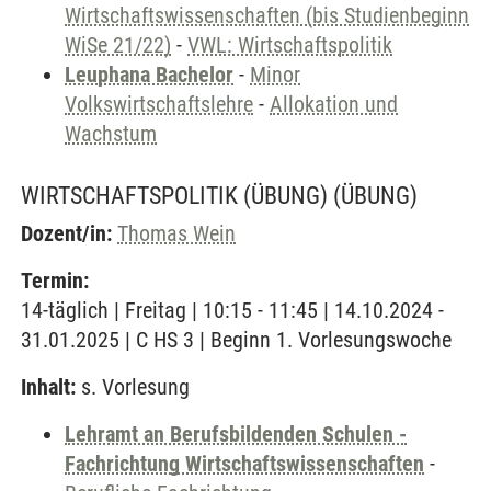
Wirtschaftswissenschaften (bis Studienbeginn
WiSe 21/22)
-
VWL: Wirtschaftspolitik
Leuphana Bachelor
-
Minor
Volkswirtschaftslehre
-
Allokation und
Wachstum
WIRTSCHAFTSPOLITIK (ÜBUNG)
(ÜBUNG)
Dozent/in:
Thomas Wein
Termin:
14-täglich | Freitag | 10:15 - 11:45 | 14.10.2024 -
31.01.2025 | C HS 3 | Beginn 1. Vorlesungswoche
Inhalt:
s. Vorlesung
Lehramt an Berufsbildenden Schulen -
Fachrichtung Wirtschaftswissenschaften
-