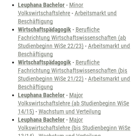
Leuphana Bachelor
-
Minor
Volkswirtschaftslehre
-
Arbeitsmarkt und
Beschäftigung
Wirtschaftspädagogik
-
Berufliche
Fachrichtung Wirtschaftswissenschaften (ab
Studienbeginn WiSe 22/23)
-
Arbeitsmarkt und
Beschäftigung
Wirtschaftspädagogik
-
Berufliche
Fachrichtung Wirtschaftswissenschaften (bis
Studienbeginn WiSe 21/22)
-
Arbeitsmarkt und
Beschäftigung
Leuphana Bachelor
-
Major
Volkswirtschaftslehre (ab Studienbeginn WiSe
14/15)
-
Wachstum und Verteilung
Leuphana Bachelor
-
Major
Volkswirtschaftslehre (bis Studienbeginn WiSe