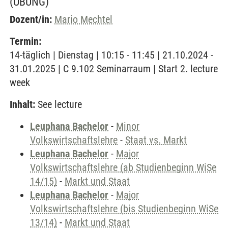
(ÜBUNG)
Dozent/in:
Mario Mechtel
Termin:
14-täglich | Dienstag | 10:15 - 11:45 | 21.10.2024 -
31.01.2025 | C 9.102 Seminarraum | Start 2. lecture
week
Inhalt:
See lecture
Leuphana Bachelor
-
Minor
Volkswirtschaftslehre
-
Staat vs. Markt
Leuphana Bachelor
-
Major
Volkswirtschaftslehre (ab Studienbeginn WiSe
14/15)
-
Markt und Staat
Leuphana Bachelor
-
Major
Volkswirtschaftslehre (bis Studienbeginn WiSe
13/14)
-
Markt und Staat