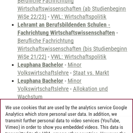
Berufliche Fachrichtung
Wirtschaftswissenschaften (ab Studienbeginn
WiSe 22/23)
-
VWL: Wirtschaftspolitik
Lehramt an Berufsbildenden Schulen -
Fachrichtung Wirtschaftswissenschaften
-
Berufliche Fachrichtung
Wirtschaftswissenschaften (bis Studienbeginn
WiSe 21/22)
-
VWL: Wirtschaftspolitik
Leuphana Bachelor
-
Minor
Volkswirtschaftslehre
-
Staat vs. Markt
Leuphana Bachelor
-
Minor
Volkswirtschaftslehre
-
Allokation und
Wachstum
We use cookies that are used by the analytics service Google
Analytics which store personal user data. In addition, we
transmit further personal data to video services (YouTube,
Andreea Tribel
/
30.06.2024
Vimeo) in order to show you embedded videos. This data is