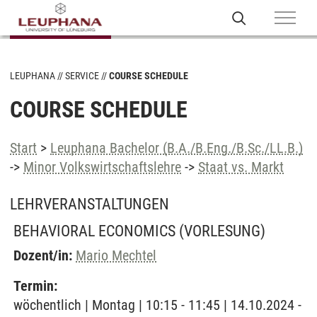
LEUPHANA
SERVICE
COURSE SCHEDULE
COURSE SCHEDULE
Start
>
Leuphana Bachelor (B.A./B.Eng./B.Sc./LL.B.)
->
Minor Volkswirtschaftslehre
->
Staat vs. Markt
LEHRVERANSTALTUNGEN
BEHAVIORAL ECONOMICS
(VORLESUNG)
Dozent/in:
Mario Mechtel
Termin:
wöchentlich | Montag | 10:15 - 11:45 | 14.10.2024 -