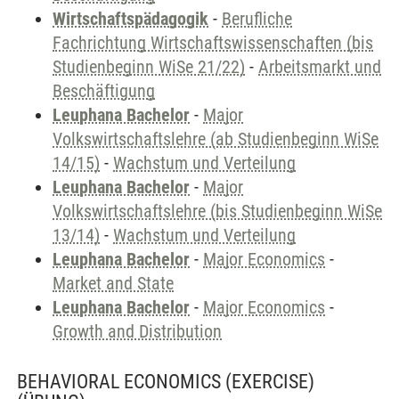
Wirtschaftspädagogik
-
Berufliche
Fachrichtung Wirtschaftswissenschaften (bis
Studienbeginn WiSe 21/22)
-
Arbeitsmarkt und
Beschäftigung
Leuphana Bachelor
-
Major
Volkswirtschaftslehre (ab Studienbeginn WiSe
14/15)
-
Wachstum und Verteilung
Leuphana Bachelor
-
Major
Volkswirtschaftslehre (bis Studienbeginn WiSe
13/14)
-
Wachstum und Verteilung
Leuphana Bachelor
-
Major Economics
-
Market and State
Leuphana Bachelor
-
Major Economics
-
Growth and Distribution
BEHAVIORAL ECONOMICS (EXERCISE)