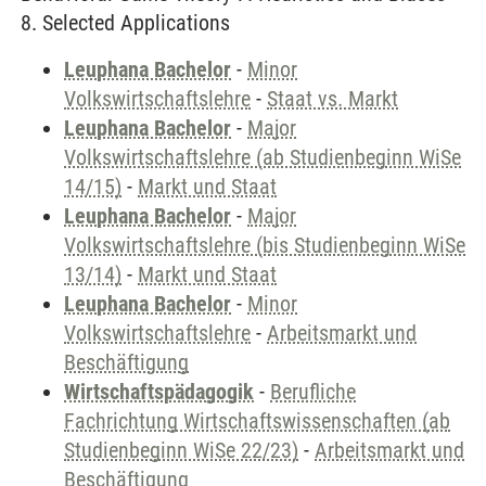
8. Selected Applications
Leuphana Bachelor
-
Minor
Volkswirtschaftslehre
-
Staat vs. Markt
Leuphana Bachelor
-
Major
Volkswirtschaftslehre (ab Studienbeginn WiSe
14/15)
-
Markt und Staat
Leuphana Bachelor
-
Major
Volkswirtschaftslehre (bis Studienbeginn WiSe
13/14)
-
Markt und Staat
Leuphana Bachelor
-
Minor
Volkswirtschaftslehre
-
Arbeitsmarkt und
Beschäftigung
Wirtschaftspädagogik
-
Berufliche
Fachrichtung Wirtschaftswissenschaften (ab
Studienbeginn WiSe 22/23)
-
Arbeitsmarkt und
Beschäftigung