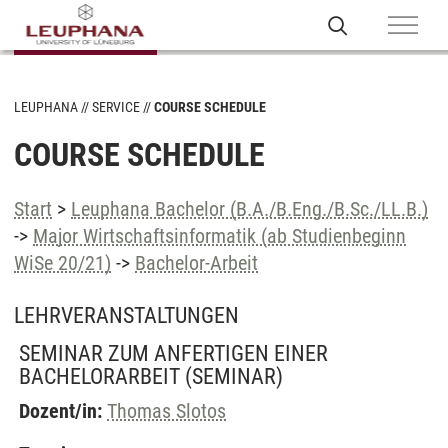
LEUPHANA
SERVICE
COURSE SCHEDULE
COURSE SCHEDULE
Start
>
Leuphana Bachelor (B.A./B.Eng./B.Sc./LL.B.)
->
Major Wirtschaftsinformatik (ab Studienbeginn
WiSe 20/21)
->
Bachelor-Arbeit
LEHRVERANSTALTUNGEN
SEMINAR ZUM ANFERTIGEN EINER
BACHELORARBEIT
(SEMINAR)
Dozent/in:
Thomas Slotos