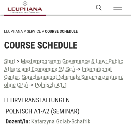
LEUPHANA
SERVICE
COURSE SCHEDULE
COURSE SCHEDULE
Start
>
Masterprogramm Governance & Law: Public
Affairs and Economics (M.Sc.)
->
International
Center: Sprachangebot (ehemals Sprachenzentrum;
ohne CPs)
->
Polnisch A1.1
LEHRVERANSTALTUNGEN
POLNISCH A1-A2
(SEMINAR)
Dozent/in:
Katarzyna Golab-Schafrik