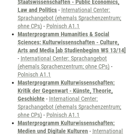
Staatswissenschaften - Public Economics,
Law and Politics
-
International Center:
Sprachangebot (ehemals Sprachenzentrum;
ohne CPs)
-
Polnisch A1.1
Masterprogramm Humanities & Social
Sciences: Kulturwissenschaften - Culture,
Arts and Media [ab Studienbeginn WS 13/14]
-
International Center: Sprachangebot
(ehemals Sprachenzentrum; ohne CPs)
-
Polnisch A1.1
Masterprogramm Kulturwissenschaften:
Kritik der Gegenwart - Künste, Theorie,
Geschichte
-
International Center:
Sprachangebot (ehemals Sprachenzentrum;
ohne CPs)
-
Polnisch A1.1
Masterprogramm Kulturwissenschaften:
Medien und Digitale Kulturen
-
International