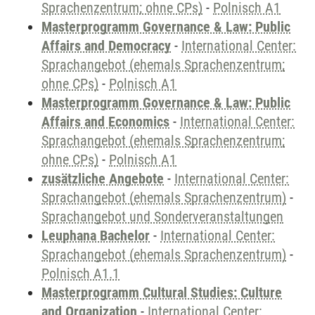
Sprachenzentrum; ohne CPs)
-
Polnisch A1
Masterprogramm Governance & Law: Public
Affairs and Democracy
-
International Center:
Sprachangebot (ehemals Sprachenzentrum;
ohne CPs)
-
Polnisch A1
Masterprogramm Governance & Law: Public
Affairs and Economics
-
International Center:
Sprachangebot (ehemals Sprachenzentrum;
ohne CPs)
-
Polnisch A1
zusätzliche Angebote
-
International Center:
Sprachangebot (ehemals Sprachenzentrum)
-
Sprachangebot und Sonderveranstaltungen
Leuphana Bachelor
-
International Center:
Sprachangebot (ehemals Sprachenzentrum)
-
Polnisch A1.1
Masterprogramm Cultural Studies: Culture
and Organization
-
International Center: