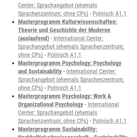
Center: Sprachangebot (ehemals
Sprachenzentrum; ohne CPs)
-
Polnisch A1.1
Masterprogramm Kulturwissenschaften:
Theorie und Geschichte der Moderne
(auslaufend)
-
International Center:
Sprachangebot (ehemals Sprachenzentrum;
ohne CPs)
-
Polnisch A1.1
Masterprogramm Psychology: Psychology
and Sustainability
-
International Center:
Sprachangebot (ehemals Sprachenzentrum;
ohne CPs)
-
Polnisch A1.1
Masterprogramm Psychology: Work &
Organizational Psychology
-
International
Center: Sprachangebot (ehemals
Sprachenzentrum; ohne CPs)
-
Polnisch A1.1
Masterprogramm Sustainability: