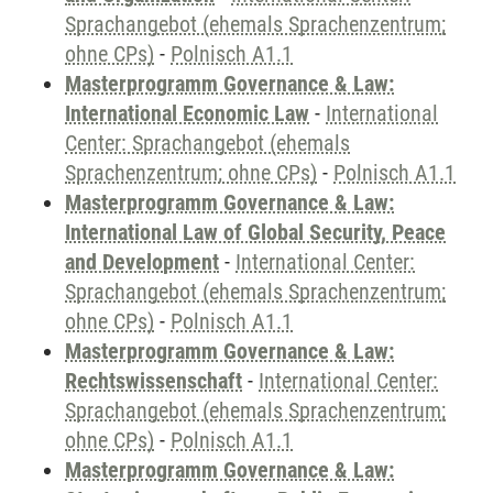
Sprachangebot (ehemals Sprachenzentrum;
ohne CPs)
-
Polnisch A1.1
Masterprogramm Governance & Law:
International Economic Law
-
International
Center: Sprachangebot (ehemals
Sprachenzentrum; ohne CPs)
-
Polnisch A1.1
Masterprogramm Governance & Law:
International Law of Global Security, Peace
and Development
-
International Center:
Sprachangebot (ehemals Sprachenzentrum;
ohne CPs)
-
Polnisch A1.1
Masterprogramm Governance & Law:
Rechtswissenschaft
-
International Center:
Sprachangebot (ehemals Sprachenzentrum;
ohne CPs)
-
Polnisch A1.1
Masterprogramm Governance & Law: