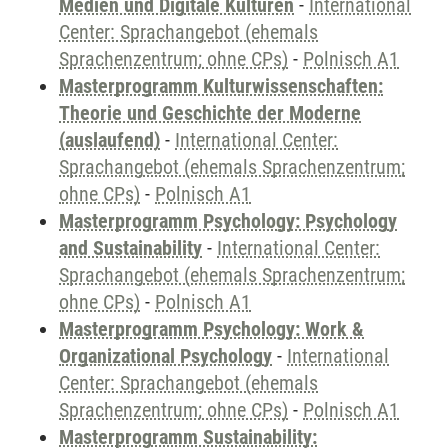
Medien und Digitale Kulturen
-
International
Center: Sprachangebot (ehemals
Sprachenzentrum; ohne CPs)
-
Polnisch A1
Masterprogramm Kulturwissenschaften:
Theorie und Geschichte der Moderne
(auslaufend)
-
International Center:
Sprachangebot (ehemals Sprachenzentrum;
ohne CPs)
-
Polnisch A1
Masterprogramm Psychology: Psychology
and Sustainability
-
International Center:
Sprachangebot (ehemals Sprachenzentrum;
ohne CPs)
-
Polnisch A1
Masterprogramm Psychology: Work &
Organizational Psychology
-
International
Center: Sprachangebot (ehemals
Sprachenzentrum; ohne CPs)
-
Polnisch A1
Masterprogramm Sustainability: