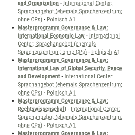
and Organization
-
International Center:
Sprachangebot (ehemals Sprachenzentrum;
ohne CPs)
-
Polnisch A1
Masterprogramm Governance & Law:
International Economic Law
-
International
Center: Sprachangebot (ehemals
Sprachenzentrum; ohne CPs)
-
Polnisch A1
Masterprogramm Governance & Law:
International Law of Global Security, Peace
and Development
-
International Center:
Sprachangebot (ehemals Sprachenzentrum;
ohne CPs)
-
Polnisch A1
Masterprogramm Governance & Law:
Rechtswissenschaft
-
International Center:
Sprachangebot (ehemals Sprachenzentrum;
ohne CPs)
-
Polnisch A1
Masterprogramm Governance & Law: