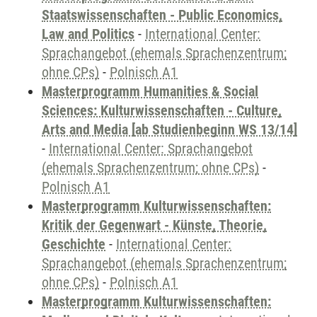
Staatswissenschaften - Public Economics,
Law and Politics
-
International Center:
Sprachangebot (ehemals Sprachenzentrum;
ohne CPs)
-
Polnisch A1
Masterprogramm Humanities & Social
Sciences: Kulturwissenschaften - Culture,
Arts and Media [ab Studienbeginn WS 13/14]
-
International Center: Sprachangebot
(ehemals Sprachenzentrum; ohne CPs)
-
Polnisch A1
Masterprogramm Kulturwissenschaften:
Kritik der Gegenwart - Künste, Theorie,
Geschichte
-
International Center:
Sprachangebot (ehemals Sprachenzentrum;
ohne CPs)
-
Polnisch A1
Masterprogramm Kulturwissenschaften: