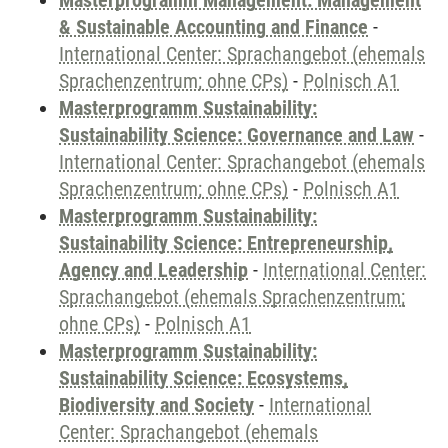
Masterprogramm Management: Management
& Sustainable Accounting and Finance
-
International Center: Sprachangebot (ehemals
Sprachenzentrum; ohne CPs)
-
Polnisch A1
Masterprogramm Sustainability:
Sustainability Science: Governance and Law
-
International Center: Sprachangebot (ehemals
Sprachenzentrum; ohne CPs)
-
Polnisch A1
Masterprogramm Sustainability:
Sustainability Science: Entrepreneurship,
Agency and Leadership
-
International Center:
Sprachangebot (ehemals Sprachenzentrum;
ohne CPs)
-
Polnisch A1
Masterprogramm Sustainability:
Sustainability Science: Ecosystems,
Biodiversity and Society
-
International
Center: Sprachangebot (ehemals