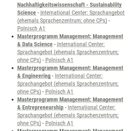
Nachhaltigkeitswissenschaft - Sustainability
Science
-
International Center: Sprachangebot
(ehemals Sprachenzentrum; ohne CPs)
-
Polnisch A1
Masterprogramm Management: Management
& Data Science
-
International Center:
Sprachangebot (ehemals Sprachenzentrum;
ohne CPs)
-
Polnisch A1
Masterprogramm Management: Management
& Engineering
-
International Center:
Sprachangebot (ehemals Sprachenzentrum;
ohne CPs)
-
Polnisch A1
Masterprogramm Management: Management
& Entrepreneurship
-
International Center:
Sprachangebot (ehemals Sprachenzentrum;
ohne CPs)
-
Polnisch A1