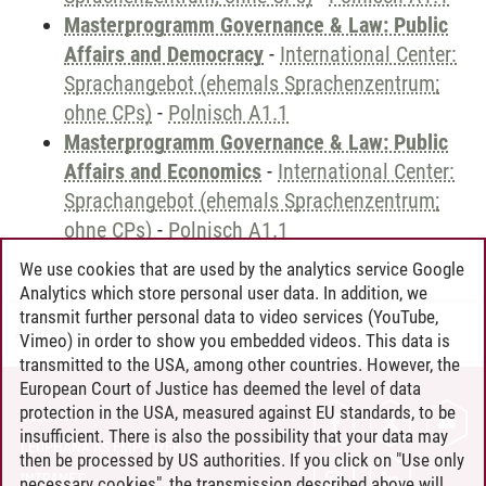
Masterprogramm Governance & Law: Public
Affairs and Democracy
-
International Center:
Sprachangebot (ehemals Sprachenzentrum;
ohne CPs)
-
Polnisch A1.1
Masterprogramm Governance & Law: Public
Affairs and Economics
-
International Center:
Sprachangebot (ehemals Sprachenzentrum;
ohne CPs)
-
Polnisch A1.1
We use cookies that are used by the analytics service Google
Analytics which store personal user data. In addition, we
transmit further personal data to video services (YouTube,
Andreea Tribel
/
30.06.2024
Vimeo) in order to show you embedded videos. This data is
transmitted to the USA, among other countries. However, the
European Court of Justice has deemed the level of data
protection in the USA, measured against EU standards, to be
CONTACT
insufficient. There is also the possibility that your data may
LEUPHANA AS EMPLOYER
then be processed by US authorities. If you click on "Use only
INTRANET
necessary cookies", the transmission described above will