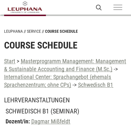
LEUPHANA
SERVICE
COURSE SCHEDULE
COURSE SCHEDULE
Start
>
Masterprogramm Management: Management
& Sustainable Accounting and Finance (M.Sc.)
->
International Center: Sprachangebot (ehemals
Sprachenzentrum; ohne CPs)
->
Schwedisch B1
LEHRVERANSTALTUNGEN
SCHWEDISCH B1
(SEMINAR)
Dozent/in:
Dagmar Mißfeldt