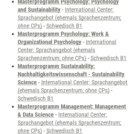
Masterprogramm Psychology: Psychology
and Sustainability
-
International Center:
Sprachangebot (ehemals Sprachenzentrum;
ohne CPs)
-
Schwedisch B1
Masterprogramm Psychology: Work &
Organizational Psychology
-
International
Center: Sprachangebot (ehemals
Sprachenzentrum; ohne CPs)
-
Schwedisch B1
Masterprogramm Sustainability:
Nachhaltigkeitswissenschaft - Sustainability
Science
-
International Center: Sprachangebot
(ehemals Sprachenzentrum; ohne CPs)
-
Schwedisch B1
Masterprogramm Management: Management
& Data Science
-
International Center:
Sprachangebot (ehemals Sprachenzentrum;
ohne CPs)
-
Schwedisch B1