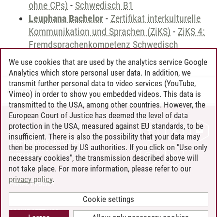
ohne CPs)
-
Schwedisch B1
Leuphana Bachelor
-
Zertifikat interkulturelle
Kommunikation und Sprachen (ZiKS)
-
ZiKS 4:
Fremdsprachenkompetenz Schwedisch
We use cookies that are used by the analytics service Google
Analytics which store personal user data. In addition, we
transmit further personal data to video services (YouTube,
Andreea Tribel
/
30.06.2024
Vimeo) in order to show you embedded videos. This data is
transmitted to the USA, among other countries. However, the
European Court of Justice has deemed the level of data
protection in the USA, measured against EU standards, to be
CONTACT
insufficient. There is also the possibility that your data may
LEUPHANA AS EMPLOYER
then be processed by US authorities. If you click on "Use only
INTRANET
necessary cookies", the transmission described above will
not take place. For more information, please refer to our
SITE NOTICE
privacy policy
.
PRIVACY POLICY
ACCESSIBILITY
Cookie settings
COOKIE SETTINGS