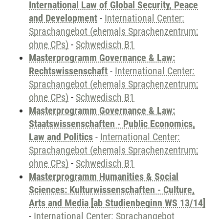
International Law of Global Security, Peace
and Development
-
International Center:
Sprachangebot (ehemals Sprachenzentrum;
ohne CPs)
-
Schwedisch B1
Masterprogramm Governance & Law:
Rechtswissenschaft
-
International Center:
Sprachangebot (ehemals Sprachenzentrum;
ohne CPs)
-
Schwedisch B1
Masterprogramm Governance & Law:
Staatswissenschaften - Public Economics,
Law and Politics
-
International Center:
Sprachangebot (ehemals Sprachenzentrum;
ohne CPs)
-
Schwedisch B1
Masterprogramm Humanities & Social
Sciences: Kulturwissenschaften - Culture,
Arts and Media [ab Studienbeginn WS 13/14]
-
International Center: Sprachangebot