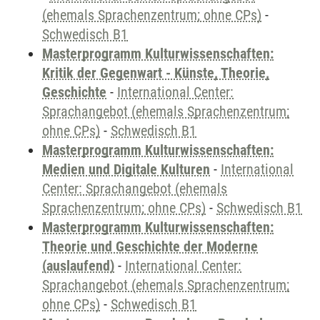
(ehemals Sprachenzentrum; ohne CPs)
-
Schwedisch B1
Masterprogramm Kulturwissenschaften:
Kritik der Gegenwart - Künste, Theorie,
Geschichte
-
International Center:
Sprachangebot (ehemals Sprachenzentrum;
ohne CPs)
-
Schwedisch B1
Masterprogramm Kulturwissenschaften:
Medien und Digitale Kulturen
-
International
Center: Sprachangebot (ehemals
Sprachenzentrum; ohne CPs)
-
Schwedisch B1
Masterprogramm Kulturwissenschaften:
Theorie und Geschichte der Moderne
(auslaufend)
-
International Center:
Sprachangebot (ehemals Sprachenzentrum;
ohne CPs)
-
Schwedisch B1