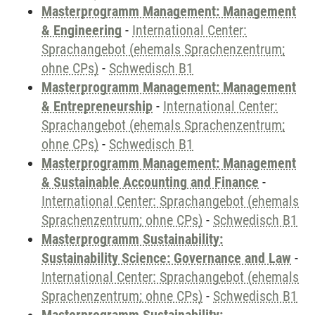
Masterprogramm Management: Management
& Engineering
-
International Center:
Sprachangebot (ehemals Sprachenzentrum;
ohne CPs)
-
Schwedisch B1
Masterprogramm Management: Management
& Entrepreneurship
-
International Center:
Sprachangebot (ehemals Sprachenzentrum;
ohne CPs)
-
Schwedisch B1
Masterprogramm Management: Management
& Sustainable Accounting and Finance
-
International Center: Sprachangebot (ehemals
Sprachenzentrum; ohne CPs)
-
Schwedisch B1
Masterprogramm Sustainability:
Sustainability Science: Governance and Law
-
International Center: Sprachangebot (ehemals
Sprachenzentrum; ohne CPs)
-
Schwedisch B1