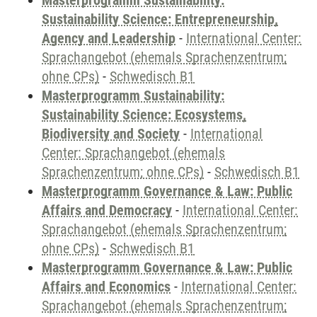
Masterprogramm Sustainability:
Sustainability Science: Entrepreneurship,
Agency and Leadership
-
International Center:
Sprachangebot (ehemals Sprachenzentrum;
ohne CPs)
-
Schwedisch B1
Masterprogramm Sustainability:
Sustainability Science: Ecosystems,
Biodiversity and Society
-
International
Center: Sprachangebot (ehemals
Sprachenzentrum; ohne CPs)
-
Schwedisch B1
Masterprogramm Governance & Law: Public
Affairs and Democracy
-
International Center:
Sprachangebot (ehemals Sprachenzentrum;
ohne CPs)
-
Schwedisch B1
Masterprogramm Governance & Law: Public
Affairs and Economics
-
International Center:
Sprachangebot (ehemals Sprachenzentrum;