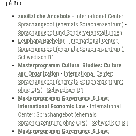
på Bib.
zusätzliche Angebote
-
International Center:
Sprachangebot (ehemals Sprachenzentrum)
-
Sprachangebot und Sonderveranstaltungen
Leuphana Bachelor
-
International Center:
Sprachangebot (ehemals Sprachenzentrum)
-
Schwedisch B1
Masterprogramm Cultural Studies: Culture
and Organization
-
International Center:
Sprachangebot (ehemals Sprachenzentrum;
ohne CPs)
-
Schwedisch B1
Masterprogramm Governance & Law:
International Economic Law
-
International
Center: Sprachangebot (ehemals
Sprachenzentrum; ohne CPs)
-
Schwedisch B1
Masterprogramm Governance & Law: