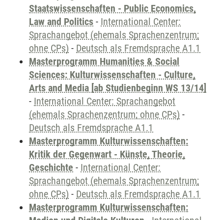
Staatswissenschaften - Public Economics,
Law and Politics
-
International Center:
Sprachangebot (ehemals Sprachenzentrum;
ohne CPs)
-
Deutsch als Fremdsprache A1.1
Masterprogramm Humanities & Social
Sciences: Kulturwissenschaften - Culture,
Arts and Media [ab Studienbeginn WS 13/14]
-
International Center: Sprachangebot
(ehemals Sprachenzentrum; ohne CPs)
-
Deutsch als Fremdsprache A1.1
Masterprogramm Kulturwissenschaften:
Kritik der Gegenwart - Künste, Theorie,
Geschichte
-
International Center:
Sprachangebot (ehemals Sprachenzentrum;
ohne CPs)
-
Deutsch als Fremdsprache A1.1
Masterprogramm Kulturwissenschaften: