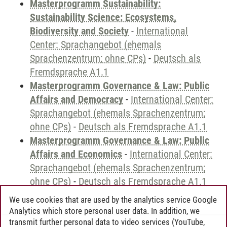
Masterprogramm Sustainability:
Sustainability Science: Ecosystems,
Biodiversity and Society
-
International
Center: Sprachangebot (ehemals
Sprachenzentrum; ohne CPs)
-
Deutsch als
Fremdsprache A1.1
Masterprogramm Governance & Law: Public
Affairs and Democracy
-
International Center:
Sprachangebot (ehemals Sprachenzentrum;
ohne CPs)
-
Deutsch als Fremdsprache A1.1
Masterprogramm Governance & Law: Public
Affairs and Economics
-
International Center:
Sprachangebot (ehemals Sprachenzentrum;
ohne CPs)
-
Deutsch als Fremdsprache A1.1
We use cookies that are used by the analytics service Google
Analytics which store personal user data. In addition, we
transmit further personal data to video services (YouTube,