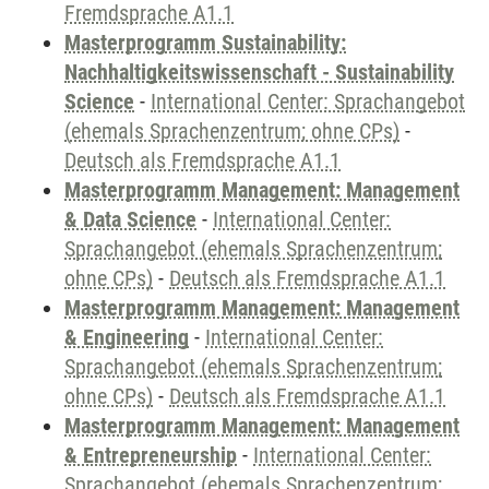
Fremdsprache A1.1
Masterprogramm Sustainability:
Nachhaltigkeitswissenschaft - Sustainability
Science
-
International Center: Sprachangebot
(ehemals Sprachenzentrum; ohne CPs)
-
Deutsch als Fremdsprache A1.1
Masterprogramm Management: Management
& Data Science
-
International Center:
Sprachangebot (ehemals Sprachenzentrum;
ohne CPs)
-
Deutsch als Fremdsprache A1.1
Masterprogramm Management: Management
& Engineering
-
International Center:
Sprachangebot (ehemals Sprachenzentrum;
ohne CPs)
-
Deutsch als Fremdsprache A1.1
Masterprogramm Management: Management
& Entrepreneurship
-
International Center:
Sprachangebot (ehemals Sprachenzentrum;