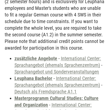
(2 semester hours) and is exclusively for Leuphana
employees and Master's students who are unable
to fit a regular German course with 4 SWS in their
schedule due to time constraints. If you want to
complete the whole level, you are required to take
the second course (A1.2) in the summer semester.
Please note that additional credit points cannot be
awarded for participation in this course.
zusätzliche Angebote
-
International Center:
Sprachangebot (ehemals Sprachenzentrum)
-
Sprachangebot und Sonderveranstaltungen
Leuphana Bachelor
-
International Center:
Sprachangebot (ehemals Sprachenzentrum)
-
Deutsch als Fremdsprache A1.1
Masterprogramm Cultural Studies: Culture
and Organization
-
International Center: