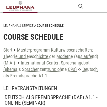
LEUPHANA
SERVICE
COURSE SCHEDULE
COURSE SCHEDULE
Start
>
Masterprogramm Kulturwissenschaften:
Theorie und Geschichte der Moderne (auslaufend)
(M.A.)
->
International Center: Sprachangebot
(ehemals Sprachenzentrum; ohne CPs)
->
Deutsch
als Fremdsprache A1.1
LEHRVERANSTALTUNGEN
DEUTSCH ALS FREMDSPRACHE (DAF) A1.1 -
ONLINE
(SEMINAR)