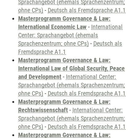
Sprachangebot (ehemals Sprachenzentrum;
ohne CPs)
-
Deutsch als Fremdsprache A1.1
Masterprogramm Governance & Law:
International Economic Law
-
International
Center: Sprachangebot (ehemals
Sprachenzentrum; ohne CPs)
-
Deutsch als
Fremdsprache A1.1
Masterprogramm Governance & Law:
International Law of Global Security, Peace
and Development
-
International Center:
Sprachangebot (ehemals Sprachenzentrum;
ohne CPs)
-
Deutsch als Fremdsprache A1.1
Masterprogramm Governance & Law:
Rechtswissenschaft
-
International Center:
Sprachangebot (ehemals Sprachenzentrum;
ohne CPs)
-
Deutsch als Fremdsprache A1.1
Masterprogramm Governance & Law: