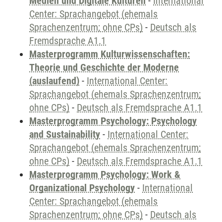
Medien und Digitale Kulturen
-
International
Center: Sprachangebot (ehemals
Sprachenzentrum; ohne CPs)
-
Deutsch als
Fremdsprache A1.1
Masterprogramm Kulturwissenschaften:
Theorie und Geschichte der Moderne
(auslaufend)
-
International Center:
Sprachangebot (ehemals Sprachenzentrum;
ohne CPs)
-
Deutsch als Fremdsprache A1.1
Masterprogramm Psychology: Psychology
and Sustainability
-
International Center:
Sprachangebot (ehemals Sprachenzentrum;
ohne CPs)
-
Deutsch als Fremdsprache A1.1
Masterprogramm Psychology: Work &
Organizational Psychology
-
International
Center: Sprachangebot (ehemals
Sprachenzentrum; ohne CPs)
-
Deutsch als