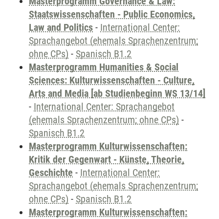
Masterprogramm Governance & Law:
Staatswissenschaften - Public Economics,
Law and Politics
-
International Center:
Sprachangebot (ehemals Sprachenzentrum;
ohne CPs)
-
Spanisch B1.2
Masterprogramm Humanities & Social
Sciences: Kulturwissenschaften - Culture,
Arts and Media [ab Studienbeginn WS 13/14]
-
International Center: Sprachangebot
(ehemals Sprachenzentrum; ohne CPs)
-
Spanisch B1.2
Masterprogramm Kulturwissenschaften:
Kritik der Gegenwart - Künste, Theorie,
Geschichte
-
International Center:
Sprachangebot (ehemals Sprachenzentrum;
ohne CPs)
-
Spanisch B1.2
Masterprogramm Kulturwissenschaften: