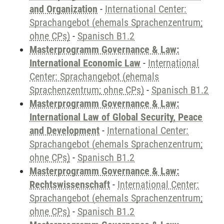
and Organization
-
International Center:
Sprachangebot (ehemals Sprachenzentrum;
ohne CPs)
-
Spanisch B1.2
Masterprogramm Governance & Law:
International Economic Law
-
International
Center: Sprachangebot (ehemals
Sprachenzentrum; ohne CPs)
-
Spanisch B1.2
Masterprogramm Governance & Law:
International Law of Global Security, Peace
and Development
-
International Center:
Sprachangebot (ehemals Sprachenzentrum;
ohne CPs)
-
Spanisch B1.2
Masterprogramm Governance & Law:
Rechtswissenschaft
-
International Center:
Sprachangebot (ehemals Sprachenzentrum;
ohne CPs)
-
Spanisch B1.2