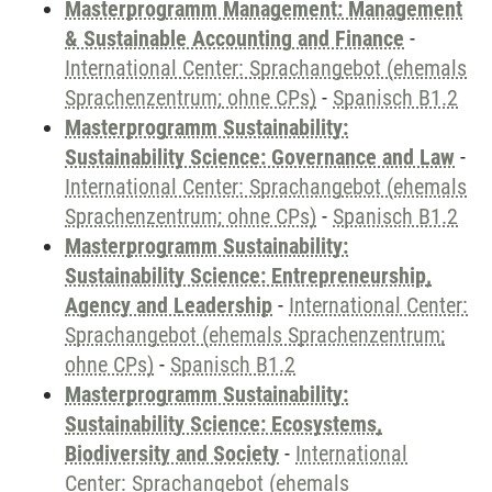
Masterprogramm Management: Management
& Sustainable Accounting and Finance
-
International Center: Sprachangebot (ehemals
Sprachenzentrum; ohne CPs)
-
Spanisch B1.2
Masterprogramm Sustainability:
Sustainability Science: Governance and Law
-
International Center: Sprachangebot (ehemals
Sprachenzentrum; ohne CPs)
-
Spanisch B1.2
Masterprogramm Sustainability:
Sustainability Science: Entrepreneurship,
Agency and Leadership
-
International Center:
Sprachangebot (ehemals Sprachenzentrum;
ohne CPs)
-
Spanisch B1.2
Masterprogramm Sustainability:
Sustainability Science: Ecosystems,
Biodiversity and Society
-
International
Center: Sprachangebot (ehemals