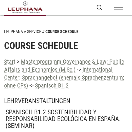
LEUPHANA
SERVICE
COURSE SCHEDULE
COURSE SCHEDULE
Start
>
Masterprogramm Governance & Law: Public
Affairs and Economics (M.Sc.)
->
International
Center: Sprachangebot (ehemals Sprachenzentrum;
ohne CPs)
->
Spanisch B1.2
LEHRVERANSTALTUNGEN
SPANISCH B1.2 SOSTENIBILIDAD Y
RESPONSABILIDAD ECOLÓGICA EN ESPAÑA.
(SEMINAR)