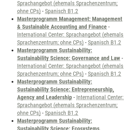
Sprachangebot (ehemals Sprachenzentrum;
ohne CPs)
-
Spanisch B1.2
Masterprogramm Management: Management
& Sustainable Accounting and Finance
-
International Center: Sprachangebot (ehemals
Sprachenzentrum; ohne CPs)
-
Spanisch B1.2
Masterprogramm Sustainability:
Sustainability Science: Governance and Law
-
International Center: Sprachangebot (ehemals
Sprachenzentrum; ohne CPs)
-
Spanisch B1.2
Masterprogramm Sustainability:
Sustainability Science: Entrepreneurship,
Agency and Leadership
-
International Center:
Sprachangebot (ehemals Sprachenzentrum;
ohne CPs)
-
Spanisch B1.2
Masterprogramm Sustainability:
Sustainability Science: Ecosystems,