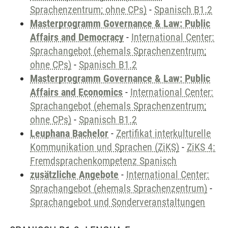
Sprachenzentrum; ohne CPs)
-
Spanisch B1.2
Masterprogramm Governance & Law: Public
Affairs and Democracy
-
International Center:
Sprachangebot (ehemals Sprachenzentrum;
ohne CPs)
-
Spanisch B1.2
Masterprogramm Governance & Law: Public
Affairs and Economics
-
International Center:
Sprachangebot (ehemals Sprachenzentrum;
ohne CPs)
-
Spanisch B1.2
Leuphana Bachelor
-
Zertifikat interkulturelle
Kommunikation und Sprachen (ZiKS)
-
ZiKS 4:
Fremdsprachenkompetenz Spanisch
zusätzliche Angebote
-
International Center:
Sprachangebot (ehemals Sprachenzentrum)
-
Sprachangebot und Sonderveranstaltungen