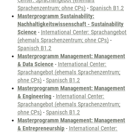
Center: Sprachangebot (ehemals
Sprachenzentrum; ohne CPs)
-
Spanisch B1.2
Masterprogramm Sustainability:
Nachhaltigkeitswissenschaft - Sustainability
Science
-
International Center: Sprachangebot
(ehemals Sprachenzentrum; ohne CPs)
-
Spanisch B1.2
Masterprogramm Management: Management
& Data Science
-
International Center:
Sprachangebot (ehemals Sprachenzentrum;
ohne CPs)
-
Spanisch B1.2
Masterprogramm Management: Management
& Engineering
-
International Center:
Sprachangebot (ehemals Sprachenzentrum;
ohne CPs)
-
Spanisch B1.2
Masterprogramm Management: Management
& Entrepreneurship
-
International Center: