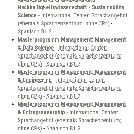
Nachhaltigkeitswissenschaft - Sustainability
Science
-
International Center: Sprachangebot
(ehemals Sprachenzentrum; ohne CPs)
-
Spanisch B1.2
Masterprogramm Management: Management
& Data Science
-
International Center:
Sprachangebot (ehemals Sprachenzentrum;
ohne CPs)
-
Spanisch B1.2
Masterprogramm Management: Management
& Engineering
-
International Center:
Sprachangebot (ehemals Sprachenzentrum;
ohne CPs)
-
Spanisch B1.2
Masterprogramm Management: Management
& Entrepreneurship
-
International Center:
Sprachangebot (ehemals Sprachenzentrum;
ohne CPs)
-
Spanisch B1.2