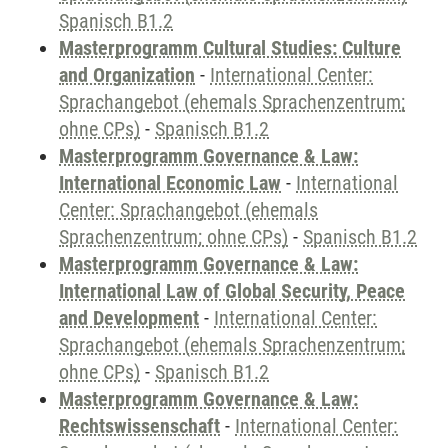
Spanisch B1.2
Masterprogramm Cultural Studies: Culture
and Organization
-
International Center:
Sprachangebot (ehemals Sprachenzentrum;
ohne CPs)
-
Spanisch B1.2
Masterprogramm Governance & Law:
International Economic Law
-
International
Center: Sprachangebot (ehemals
Sprachenzentrum; ohne CPs)
-
Spanisch B1.2
Masterprogramm Governance & Law:
International Law of Global Security, Peace
and Development
-
International Center:
Sprachangebot (ehemals Sprachenzentrum;
ohne CPs)
-
Spanisch B1.2
Masterprogramm Governance & Law:
Rechtswissenschaft
-
International Center: