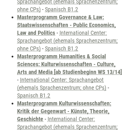
Sprachangebot (ehemals Sprachenzentrum;
ohne CPs)
-
Spanisch B1.2
Masterprogramm Governance & Law:
Staatswissenschaften - Public Economics,
Law and Politics
-
International Center:
Sprachangebot (ehemals Sprachenzentrum;
ohne CPs)
-
Spanisch B1.2
Masterprogramm Humanities & Social
Sciences: Kulturwissenschaften - Culture,
Arts and Media [ab Studienbeginn WS 13/14]
-
International Center: Sprachangebot
(ehemals Sprachenzentrum; ohne CPs)
-
Spanisch B1.2
Masterprogramm Kulturwissenschaften:
Kritik der Gegenwart - Künste, Theorie,
Geschichte
-
International Center:
Sprachangebot (ehemals Sprachenzentrum;