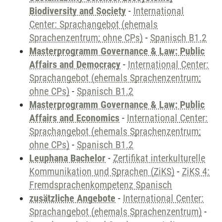
Biodiversity and Society
-
International
Center: Sprachangebot (ehemals
Sprachenzentrum; ohne CPs)
-
Spanisch B1.2
Masterprogramm Governance & Law: Public
Affairs and Democracy
-
International Center:
Sprachangebot (ehemals Sprachenzentrum;
ohne CPs)
-
Spanisch B1.2
Masterprogramm Governance & Law: Public
Affairs and Economics
-
International Center:
Sprachangebot (ehemals Sprachenzentrum;
ohne CPs)
-
Spanisch B1.2
Leuphana Bachelor
-
Zertifikat interkulturelle
Kommunikation und Sprachen (ZiKS)
-
ZiKS 4:
Fremdsprachenkompetenz Spanisch
zusätzliche Angebote
-
International Center:
Sprachangebot (ehemals Sprachenzentrum)
-