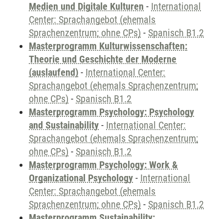
Medien und Digitale Kulturen
-
International
Center: Sprachangebot (ehemals
Sprachenzentrum; ohne CPs)
-
Spanisch B1.2
Masterprogramm Kulturwissenschaften:
Theorie und Geschichte der Moderne
(auslaufend)
-
International Center:
Sprachangebot (ehemals Sprachenzentrum;
ohne CPs)
-
Spanisch B1.2
Masterprogramm Psychology: Psychology
and Sustainability
-
International Center:
Sprachangebot (ehemals Sprachenzentrum;
ohne CPs)
-
Spanisch B1.2
Masterprogramm Psychology: Work &
Organizational Psychology
-
International
Center: Sprachangebot (ehemals
Sprachenzentrum; ohne CPs)
-
Spanisch B1.2
Masterprogramm Sustainability: