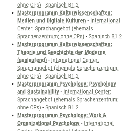
ohne CPs)
-
Spanisch B1.2
Masterprogramm Kulturwissenschaften:
Medien und Digitale Kulturen
-
International
Center: Sprachangebot (ehemals
Sprachenzentrum; ohne CPs)
-
Spanisch B1.2
Masterprogramm Kulturwissenschaften:
Theorie und Geschichte der Moderne
(auslaufend)
-
International Center:
Sprachangebot (ehemals Sprachenzentrum;
ohne CPs)
-
Spanisch B1.2
Masterprogramm Psychology: Psychology
and Sustainability
-
International Center:
Sprachangebot (ehemals Sprachenzentrum;
ohne CPs)
-
Spanisch B1.2
Masterprogramm Psychology: Work &
Organizational Psychology
-
International