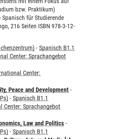
eistens mit einem Fokus auf
tudium bzw. Praktikum)
 Spanisch für Studierende
ngo, 216 Seiten ISBN 978-3-12-
rachenzentrum)
-
Spanisch B1.1
onal Center: Sprachangebot
rnational Center:
ity, Peace and Development
-
CPs)
-
Spanisch B1.1
al Center: Sprachangebot
nomics, Law and Politics
-
CPs)
-
Spanisch B1.1