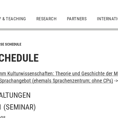
Y & TEACHING
RESEARCH
PARTNERS
INTERNAT
SE SCHEDULE
CHEDULE
m Kulturwissenschaften: Theorie und Geschichte der M
: Sprachangebot (ehemals Sprachenzentrum; ohne CPs)
-
ALTUNGEN
1
(SEMINAR)
mos