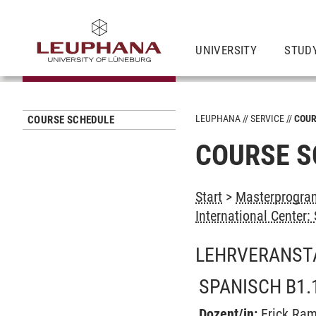
UNIVERSITY
STUD
LEUPHANA
SERVICE
COUR
COURSE SCHEDULE
COURSE S
Start
>
Masterprogram
International Center
LEHRVERANST
SPANISCH B1.
Dozent/in:
Erick Ra