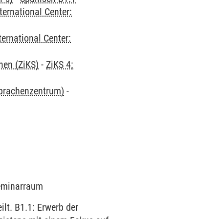
ternational Center:
ternational Center:
hen (ZiKS)
-
ZiKS 4:
Sprachenzentrum)
-
Seminarraum
lt. B1.1: Erwerb der