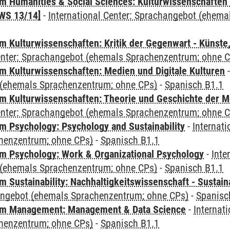
 Humanities & Social Sciences: Kulturwissenschaften -
WS 13/14]
-
International Center: Sprachangebot (ehem
 Kulturwissenschaften: Kritik der Gegenwart - Künste,
Center: Sprachangebot (ehemals Sprachenzentrum; ohne 
 Kulturwissenschaften: Medien und Digitale Kulturen
(ehemals Sprachenzentrum; ohne CPs)
-
Spanisch B1.1
 Kulturwissenschaften: Theorie und Geschichte der M
Center: Sprachangebot (ehemals Sprachenzentrum; ohne 
 Psychology: Psychology and Sustainability
-
Internat
henzentrum; ohne CPs)
-
Spanisch B1.1
 Psychology: Work & Organizational Psychology
-
Inte
(ehemals Sprachenzentrum; ohne CPs)
-
Spanisch B1.1
Sustainability: Nachhaltigkeitswissenschaft - Sustaina
angebot (ehemals Sprachenzentrum; ohne CPs)
-
Spanisc
m Management: Management & Data Science
-
Internat
henzentrum; ohne CPs)
-
Spanisch B1.1