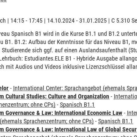
ch | 14:15 - 17:45 | 14.10.2024 - 31.01.2025 | C 5.310 
au Spanisch B1 wird in die Kurse B1.1 und B1.2 untertei
u B1. B1.2: Aufbau der Kenntnisse für das Niveau B1, m
 Studierende sich ggf. auf einen Auslandsaufenthalt (S
Lehrbuch: Estudiantes.ELE B1 - Hybride Ausgabe allango
h mit Audios und Videos inklusive Lizenzschlüssel alla
elor
-
International Center: Sprachangebot (ehemals Sp
 Cultural Studies: Culture and Organization
-
Internati
henzentrum; ohne CPs)
-
Spanisch B1.1
 Governance & Law: International Economic Law
-
Inte
(ehemals Sprachenzentrum; ohne CPs)
-
Spanisch B1.1
 Governance & Law: International Law of Global Secur