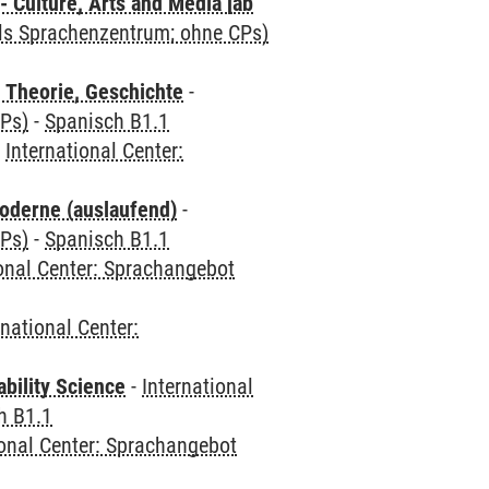
 Culture, Arts and Media [ab
als Sprachenzentrum; ohne CPs)
 Theorie, Geschichte
-
CPs)
-
Spanisch B1.1
-
International Center:
oderne (auslaufend)
-
CPs)
-
Spanisch B1.1
ional Center: Sprachangebot
rnational Center:
bility Science
-
International
h B1.1
ional Center: Sprachangebot