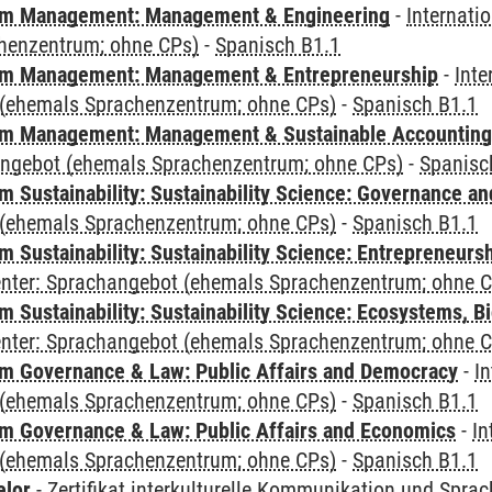
m Management: Management & Engineering
-
Internati
henzentrum; ohne CPs)
-
Spanisch B1.1
m Management: Management & Entrepreneurship
-
Inte
(ehemals Sprachenzentrum; ohne CPs)
-
Spanisch B1.1
m Management: Management & Sustainable Accounting
angebot (ehemals Sprachenzentrum; ohne CPs)
-
Spanisc
 Sustainability: Sustainability Science: Governance a
(ehemals Sprachenzentrum; ohne CPs)
-
Spanisch B1.1
 Sustainability: Sustainability Science: Entrepreneurs
Center: Sprachangebot (ehemals Sprachenzentrum; ohne 
Sustainability: Sustainability Science: Ecosystems, Bi
Center: Sprachangebot (ehemals Sprachenzentrum; ohne 
 Governance & Law: Public Affairs and Democracy
-
In
(ehemals Sprachenzentrum; ohne CPs)
-
Spanisch B1.1
 Governance & Law: Public Affairs and Economics
-
In
(ehemals Sprachenzentrum; ohne CPs)
-
Spanisch B1.1
elor
-
Zertifikat interkulturelle Kommunikation und Sprac