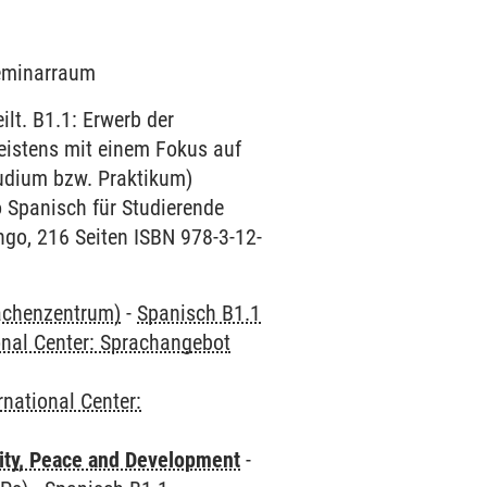
Seminarraum
lt. B1.1: Erwerb der
eistens mit einem Fokus auf
tudium bzw. Praktikum)
 Spanisch für Studierende
ngo, 216 Seiten ISBN 978-3-12-
rachenzentrum)
-
Spanisch B1.1
onal Center: Sprachangebot
rnational Center:
ity, Peace and Development
-