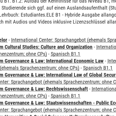
u B1. B1.2: Aufbau der Kenntnisse für das Niveau B1, m
 Studierende sich ggf. auf einen Auslandsaufenthalt (S
Lehrbuch: Estudiantes.ELE B1 - Hybride Ausgabe allango
h mit Audios und Videos inklusive Lizenzschlüssel alla
elor
-
International Center: Sprachangebot (ehemals Sp
 Cultural Studies: Culture and Organization
-
Internati
henzentrum; ohne CPs)
-
Spanisch B1.1
 Governance & Law: International Economic Law
-
Inte
(ehemals Sprachenzentrum; ohne CPs)
-
Spanisch B1.1
 Governance & Law: International Law of Global Secur
Center: Sprachangebot (ehemals Sprachenzentrum; ohne 
m Governance & Law: Rechtswissenschaft
-
Internation
henzentrum; ohne CPs)
-
Spanisch B1.1
 Governance & Law: Staatswissenschaften - Public Eco
Center: Sprachangebot (ehemals Sprachenzentrum; ohne 