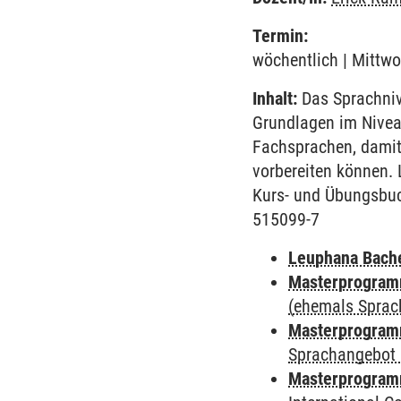
Termin:
wöchentlich | Mittwo
Inhalt:
Das Sprachnive
Grundlagen im Nivea
Fachsprachen, damit
vorbereiten können. 
Kurs- und Übungsbuc
515099-7
Leuphana Bach
Masterprogramm
(ehemals Sprac
Masterprogramm
Sprachangebot 
Masterprogramm