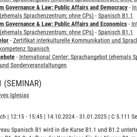
 Governance & Law: Public Affairs and Democracy
-
In
(ehemals Sprachenzentrum; ohne CPs)
-
Spanisch B1.1
 Governance & Law: Public Affairs and Economics
-
In
(ehemals Sprachenzentrum; ohne CPs)
-
Spanisch B1.1
elor
-
Zertifikat interkulturelle Kommunikation und Sprac
kompetenz Spanisch
gebote
-
International Center: Sprachangebot (ehemals 
und Sonderveranstaltungen
1
(SEMINAR)
eves Iglesias
ch | 12:15 - 15:45 | 14.10.2024 - 31.01.2025 | C 5.111 
au Spanisch B1 wird in die Kurse B1.1 und B1.2 untertei