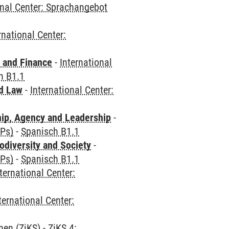
onal Center: Sprachangebot
rnational Center:
 and Finance
-
International
h B1.1
nd Law
-
International Center:
hip, Agency and Leadership
-
CPs)
-
Spanisch B1.1
odiversity and Society
-
CPs)
-
Spanisch B1.1
ternational Center:
ternational Center:
hen (ZiKS)
-
ZiKS 4: