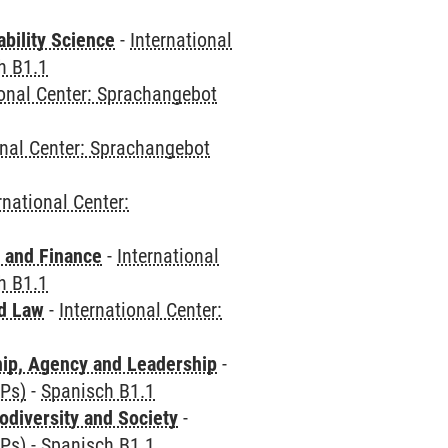
bility Science
-
International
h B1.1
ional Center: Sprachangebot
onal Center: Sprachangebot
rnational Center:
 and Finance
-
International
h B1.1
nd Law
-
International Center:
hip, Agency and Leadership
-
CPs)
-
Spanisch B1.1
odiversity and Society
-
CPs)
-
Spanisch B1.1