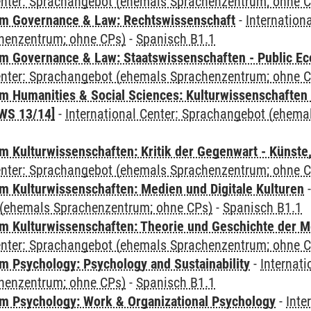
Center: Sprachangebot (ehemals Sprachenzentrum; ohne 
m Governance & Law: Rechtswissenschaft
-
Internation
henzentrum; ohne CPs)
-
Spanisch B1.1
 Governance & Law: Staatswissenschaften - Public Eco
Center: Sprachangebot (ehemals Sprachenzentrum; ohne 
 Humanities & Social Sciences: Kulturwissenschaften -
WS 13/14]
-
International Center: Sprachangebot (ehem
 Kulturwissenschaften: Kritik der Gegenwart - Künste,
Center: Sprachangebot (ehemals Sprachenzentrum; ohne 
 Kulturwissenschaften: Medien und Digitale Kulturen
(ehemals Sprachenzentrum; ohne CPs)
-
Spanisch B1.1
 Kulturwissenschaften: Theorie und Geschichte der M
Center: Sprachangebot (ehemals Sprachenzentrum; ohne 
 Psychology: Psychology and Sustainability
-
Internat
henzentrum; ohne CPs)
-
Spanisch B1.1
 Psychology: Work & Organizational Psychology
-
Inte