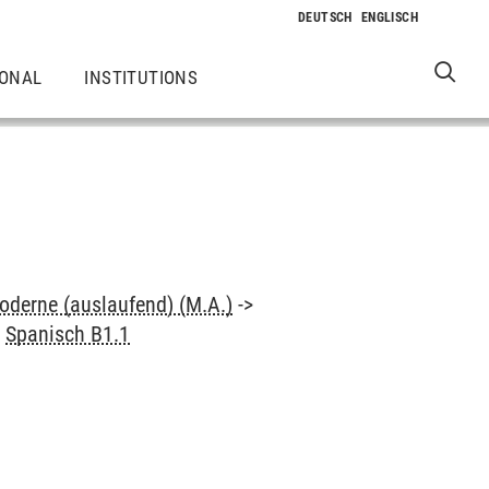
IONAL
INSTITUTIONS
oderne (auslaufend) (M.A.)
->
>
Spanisch B1.1