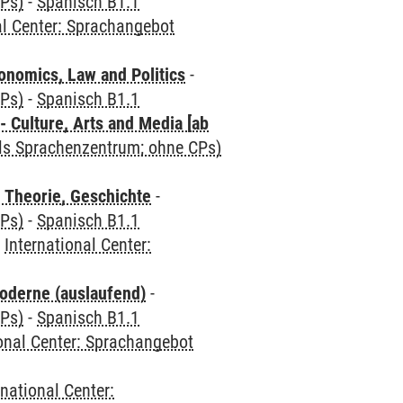
CPs)
-
Spanisch B1.1
al Center: Sprachangebot
nomics, Law and Politics
-
CPs)
-
Spanisch B1.1
 Culture, Arts and Media [ab
als Sprachenzentrum; ohne CPs)
 Theorie, Geschichte
-
CPs)
-
Spanisch B1.1
-
International Center:
oderne (auslaufend)
-
CPs)
-
Spanisch B1.1
ional Center: Sprachangebot
rnational Center: