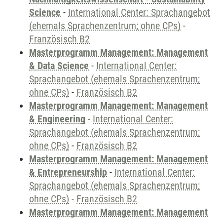
Science
-
International Center: Sprachangebot
(ehemals Sprachenzentrum; ohne CPs)
-
Französisch B2
Masterprogramm Management: Management
& Data Science
-
International Center:
Sprachangebot (ehemals Sprachenzentrum;
ohne CPs)
-
Französisch B2
Masterprogramm Management: Management
& Engineering
-
International Center:
Sprachangebot (ehemals Sprachenzentrum;
ohne CPs)
-
Französisch B2
Masterprogramm Management: Management
& Entrepreneurship
-
International Center:
Sprachangebot (ehemals Sprachenzentrum;
ohne CPs)
-
Französisch B2
Masterprogramm Management: Management