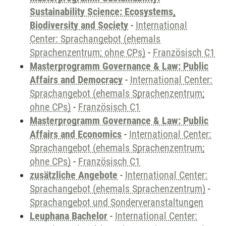
Sustainability Science: Ecosystems,
Biodiversity and Society
-
International
Center: Sprachangebot (ehemals
Sprachenzentrum; ohne CPs)
-
Französisch C1
Masterprogramm Governance & Law: Public
Affairs and Democracy
-
International Center:
Sprachangebot (ehemals Sprachenzentrum;
ohne CPs)
-
Französisch C1
Masterprogramm Governance & Law: Public
Affairs and Economics
-
International Center:
Sprachangebot (ehemals Sprachenzentrum;
ohne CPs)
-
Französisch C1
zusätzliche Angebote
-
International Center:
Sprachangebot (ehemals Sprachenzentrum)
-
Sprachangebot und Sonderveranstaltungen
Leuphana Bachelor
-
International Center: