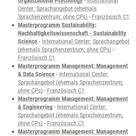
Organizational Psychology
-
International
Center: Sprachangebot (ehemals
Sprachenzentrum; ohne CPs)
-
Französisch C1
Masterprogramm Sustainability:
Nachhaltigkeitswissenschaft - Sustainability
Science
-
International Center: Sprachangebot
(ehemals Sprachenzentrum; ohne CPs)
-
Französisch C1
Masterprogramm Management: Management
& Data Science
-
International Center:
Sprachangebot (ehemals Sprachenzentrum;
ohne CPs)
-
Französisch C1
Masterprogramm Management: Management
& Engineering
-
International Center:
Sprachangebot (ehemals Sprachenzentrum;
ohne CPs)
-
Französisch C1
Masterprogramm Management: Management