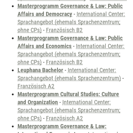
Masterprogramm Governance & Law: Public
Affairs and Democracy
-
International Center:
Sprachangebot (ehemals Sprachenzentrum;
ohne CPs)
-
Französisch B2
Masterprogramm Governance & Law: Public
Affairs and Economics
-
International Center:
Sprachangebot (ehemals Sprachenzentrum;
ohne CPs)
-
Französisch B2
Leuphana Bachelor
-
International Center:
Sprachangebot (ehemals Sprachenzentrum)
-
Französisch A2
Masterprogramm Cultural Studies: Culture
and Organization
-
International Center:
Sprachangebot (ehemals Sprachenzentrum;
ohne CPs)
-
Französisch A2
Masterprogramm Governance & Law: