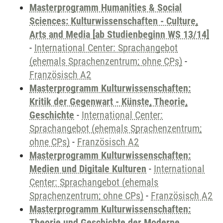
Masterprogramm Humanities & Social
Sciences: Kulturwissenschaften - Culture,
Arts and Media [ab Studienbeginn WS 13/14]
-
International Center: Sprachangebot
(ehemals Sprachenzentrum; ohne CPs)
-
Französisch A2
Masterprogramm Kulturwissenschaften:
Kritik der Gegenwart - Künste, Theorie,
Geschichte
-
International Center:
Sprachangebot (ehemals Sprachenzentrum;
ohne CPs)
-
Französisch A2
Masterprogramm Kulturwissenschaften:
Medien und Digitale Kulturen
-
International
Center: Sprachangebot (ehemals
Sprachenzentrum; ohne CPs)
-
Französisch A2
Masterprogramm Kulturwissenschaften:
Theorie und Geschichte der Moderne