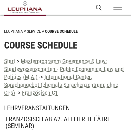
LEUPHANA
SERVICE
COURSE SCHEDULE
COURSE SCHEDULE
Start
>
Masterprogramm Governance & Law:
Staatswissenschaften - Public Economics, Law and
Politics (M.A.)
->
International Center:
Sprachangebot (ehemals Sprachenzentrum; ohne
CPs)
->
Französisch C1
LEHRVERANSTALTUNGEN
FRANZÖSISCH AB A2. ATELIER THÉÂTRE
(SEMINAR)