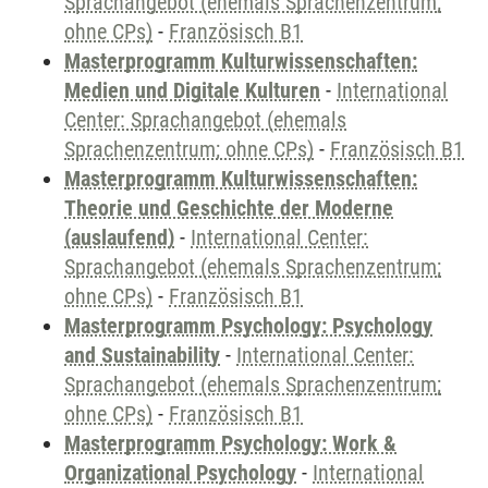
Sprachangebot (ehemals Sprachenzentrum;
ohne CPs)
-
Französisch B1
Masterprogramm Kulturwissenschaften:
Medien und Digitale Kulturen
-
International
Center: Sprachangebot (ehemals
Sprachenzentrum; ohne CPs)
-
Französisch B1
Masterprogramm Kulturwissenschaften:
Theorie und Geschichte der Moderne
(auslaufend)
-
International Center:
Sprachangebot (ehemals Sprachenzentrum;
ohne CPs)
-
Französisch B1
Masterprogramm Psychology: Psychology
and Sustainability
-
International Center:
Sprachangebot (ehemals Sprachenzentrum;
ohne CPs)
-
Französisch B1
Masterprogramm Psychology: Work &
Organizational Psychology
-
International