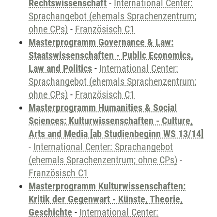
Rechtswissenschaft
-
International Center:
Sprachangebot (ehemals Sprachenzentrum;
ohne CPs)
-
Französisch C1
Masterprogramm Governance & Law:
Staatswissenschaften - Public Economics,
Law and Politics
-
International Center:
Sprachangebot (ehemals Sprachenzentrum;
ohne CPs)
-
Französisch C1
Masterprogramm Humanities & Social
Sciences: Kulturwissenschaften - Culture,
Arts and Media [ab Studienbeginn WS 13/14]
-
International Center: Sprachangebot
(ehemals Sprachenzentrum; ohne CPs)
-
Französisch C1
Masterprogramm Kulturwissenschaften:
Kritik der Gegenwart - Künste, Theorie,
Geschichte
-
International Center: