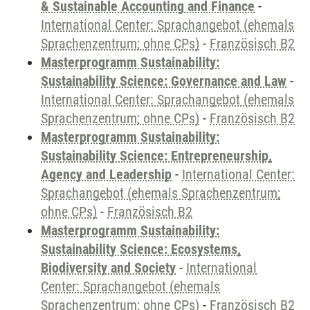
& Sustainable Accounting and Finance
-
International Center: Sprachangebot (ehemals
Sprachenzentrum; ohne CPs)
-
Französisch B2
Masterprogramm Sustainability:
Sustainability Science: Governance and Law
-
International Center: Sprachangebot (ehemals
Sprachenzentrum; ohne CPs)
-
Französisch B2
Masterprogramm Sustainability:
Sustainability Science: Entrepreneurship,
Agency and Leadership
-
International Center:
Sprachangebot (ehemals Sprachenzentrum;
ohne CPs)
-
Französisch B2
Masterprogramm Sustainability:
Sustainability Science: Ecosystems,
Biodiversity and Society
-
International
Center: Sprachangebot (ehemals
Sprachenzentrum; ohne CPs)
-
Französisch B2