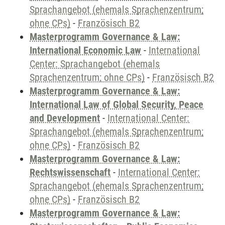
Sprachangebot (ehemals Sprachenzentrum;
ohne CPs)
-
Französisch B2
Masterprogramm Governance & Law:
International Economic Law
-
International
Center: Sprachangebot (ehemals
Sprachenzentrum; ohne CPs)
-
Französisch B2
Masterprogramm Governance & Law:
International Law of Global Security, Peace
and Development
-
International Center:
Sprachangebot (ehemals Sprachenzentrum;
ohne CPs)
-
Französisch B2
Masterprogramm Governance & Law:
Rechtswissenschaft
-
International Center:
Sprachangebot (ehemals Sprachenzentrum;
ohne CPs)
-
Französisch B2
Masterprogramm Governance & Law: