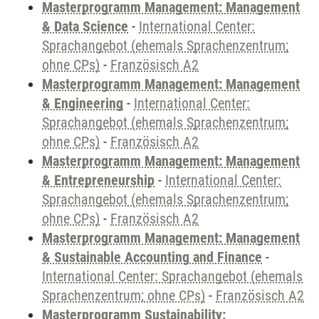
Masterprogramm Management: Management
& Data Science
-
International Center:
Sprachangebot (ehemals Sprachenzentrum;
ohne CPs)
-
Französisch A2
Masterprogramm Management: Management
& Engineering
-
International Center:
Sprachangebot (ehemals Sprachenzentrum;
ohne CPs)
-
Französisch A2
Masterprogramm Management: Management
& Entrepreneurship
-
International Center:
Sprachangebot (ehemals Sprachenzentrum;
ohne CPs)
-
Französisch A2
Masterprogramm Management: Management
& Sustainable Accounting and Finance
-
International Center: Sprachangebot (ehemals
Sprachenzentrum; ohne CPs)
-
Französisch A2
Masterprogramm Sustainability: