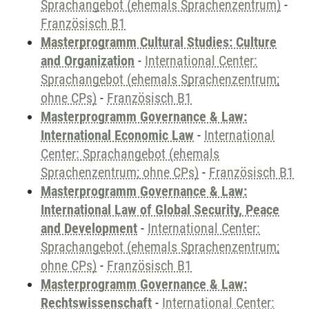
Sprachangebot (ehemals Sprachenzentrum)
-
Französisch B1
Masterprogramm Cultural Studies: Culture
and Organization
-
International Center:
Sprachangebot (ehemals Sprachenzentrum;
ohne CPs)
-
Französisch B1
Masterprogramm Governance & Law:
International Economic Law
-
International
Center: Sprachangebot (ehemals
Sprachenzentrum; ohne CPs)
-
Französisch B1
Masterprogramm Governance & Law:
International Law of Global Security, Peace
and Development
-
International Center:
Sprachangebot (ehemals Sprachenzentrum;
ohne CPs)
-
Französisch B1
Masterprogramm Governance & Law:
Rechtswissenschaft
-
International Center: