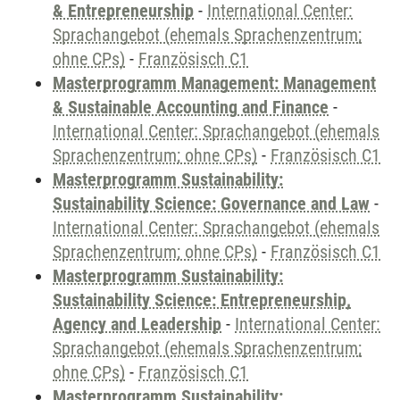
& Entrepreneurship
-
International Center:
Sprachangebot (ehemals Sprachenzentrum;
ohne CPs)
-
Französisch C1
Masterprogramm Management: Management
& Sustainable Accounting and Finance
-
International Center: Sprachangebot (ehemals
Sprachenzentrum; ohne CPs)
-
Französisch C1
Masterprogramm Sustainability:
Sustainability Science: Governance and Law
-
International Center: Sprachangebot (ehemals
Sprachenzentrum; ohne CPs)
-
Französisch C1
Masterprogramm Sustainability:
Sustainability Science: Entrepreneurship,
Agency and Leadership
-
International Center:
Sprachangebot (ehemals Sprachenzentrum;
ohne CPs)
-
Französisch C1
Masterprogramm Sustainability: