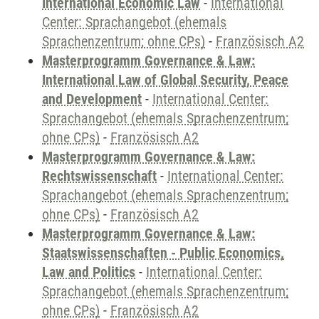
International Economic Law
-
International
Center: Sprachangebot (ehemals
Sprachenzentrum; ohne CPs)
-
Französisch A2
Masterprogramm Governance & Law:
International Law of Global Security, Peace
and Development
-
International Center:
Sprachangebot (ehemals Sprachenzentrum;
ohne CPs)
-
Französisch A2
Masterprogramm Governance & Law:
Rechtswissenschaft
-
International Center:
Sprachangebot (ehemals Sprachenzentrum;
ohne CPs)
-
Französisch A2
Masterprogramm Governance & Law:
Staatswissenschaften - Public Economics,
Law and Politics
-
International Center:
Sprachangebot (ehemals Sprachenzentrum;
ohne CPs)
-
Französisch A2