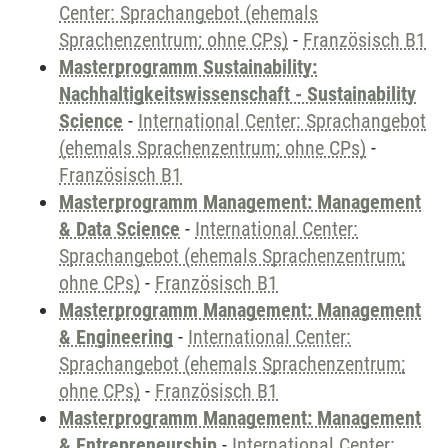
Center: Sprachangebot (ehemals
Sprachenzentrum; ohne CPs)
-
Französisch B1
Masterprogramm Sustainability:
Nachhaltigkeitswissenschaft - Sustainability
Science
-
International Center: Sprachangebot
(ehemals Sprachenzentrum; ohne CPs)
-
Französisch B1
Masterprogramm Management: Management
& Data Science
-
International Center:
Sprachangebot (ehemals Sprachenzentrum;
ohne CPs)
-
Französisch B1
Masterprogramm Management: Management
& Engineering
-
International Center:
Sprachangebot (ehemals Sprachenzentrum;
ohne CPs)
-
Französisch B1
Masterprogramm Management: Management
& Entrepreneurship
-
International Center: