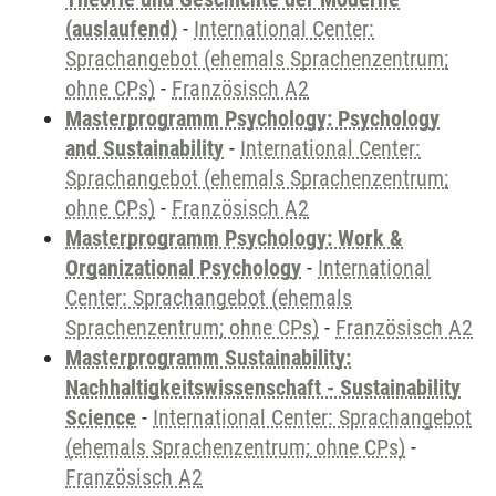
(auslaufend)
-
International Center:
Sprachangebot (ehemals Sprachenzentrum;
ohne CPs)
-
Französisch A2
Masterprogramm Psychology: Psychology
and Sustainability
-
International Center:
Sprachangebot (ehemals Sprachenzentrum;
ohne CPs)
-
Französisch A2
Masterprogramm Psychology: Work &
Organizational Psychology
-
International
Center: Sprachangebot (ehemals
Sprachenzentrum; ohne CPs)
-
Französisch A2
Masterprogramm Sustainability:
Nachhaltigkeitswissenschaft - Sustainability
Science
-
International Center: Sprachangebot
(ehemals Sprachenzentrum; ohne CPs)
-
Französisch A2