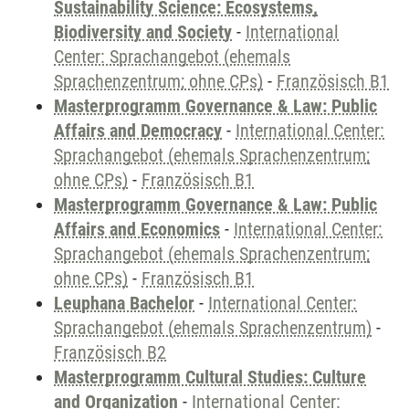
Sustainability Science: Ecosystems,
Biodiversity and Society
-
International
Center: Sprachangebot (ehemals
Sprachenzentrum; ohne CPs)
-
Französisch B1
Masterprogramm Governance & Law: Public
Affairs and Democracy
-
International Center:
Sprachangebot (ehemals Sprachenzentrum;
ohne CPs)
-
Französisch B1
Masterprogramm Governance & Law: Public
Affairs and Economics
-
International Center:
Sprachangebot (ehemals Sprachenzentrum;
ohne CPs)
-
Französisch B1
Leuphana Bachelor
-
International Center:
Sprachangebot (ehemals Sprachenzentrum)
-
Französisch B2
Masterprogramm Cultural Studies: Culture
and Organization
-
International Center: