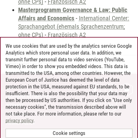
ohne CPs)
-
Französisch A2
Masterprogramm Governance & Law: Public
Affairs and Economics
-
International Center:
Sprachangebot (ehemals Sprachenzentrum;
ohne CPs)
-
Französisch A2
We use cookies that are used by the analytics service Google
Analytics which store personal user data. In addition, we
transmit further personal data to video services (YouTube,
Andreea Tribel
/
30.06.2024
Vimeo) in order to show you embedded videos. This data is
transmitted to the USA, among other countries. However, the
European Court of Justice has deemed the level of data
protection in the USA, measured against EU standards, to be
CONTACT
insufficient. There is also the possibility that your data may
LEUPHANA AS EMPLOYER
then be processed by US authorities. If you click on "Use only
INTRANET
necessary cookies", the transmission described above will
not take place. For more information, please refer to our
SITE NOTICE
privacy policy
.
PRIVACY POLICY
ACCESSIBILITY
Cookie settings