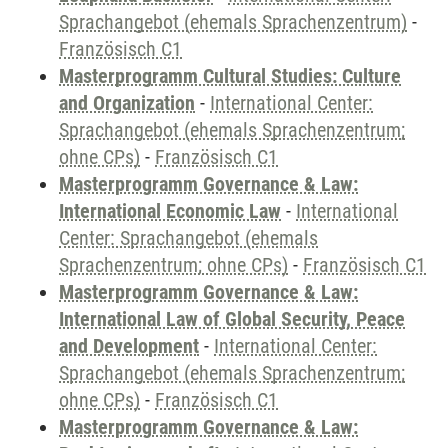
Sprachangebot (ehemals Sprachenzentrum)
-
Französisch C1
Masterprogramm Cultural Studies: Culture
and Organization
-
International Center:
Sprachangebot (ehemals Sprachenzentrum;
ohne CPs)
-
Französisch C1
Masterprogramm Governance & Law:
International Economic Law
-
International
Center: Sprachangebot (ehemals
Sprachenzentrum; ohne CPs)
-
Französisch C1
Masterprogramm Governance & Law:
International Law of Global Security, Peace
and Development
-
International Center:
Sprachangebot (ehemals Sprachenzentrum;
ohne CPs)
-
Französisch C1
Masterprogramm Governance & Law: