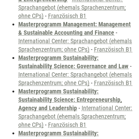
Sprachangebot (ehemals Sprachenzentrum;
ohne CPs)
-
Französisch B1
Masterprogramm Management: Management
& Sustainable Accounting and Finance
-
International Center: Sprachangebot (ehemals
Sprachenzentrum; ohne CPs)
-
Französisch B1
Masterprogramm Sustainability:
Sustainability Science: Governance and Law
-
International Center: Sprachangebot (ehemals
Sprachenzentrum; ohne CPs)
-
Französisch B1
Masterprogramm Sustainability:
Sustainability Science: Entrepreneurship,
Agency and Leadership
-
International Center:
Sprachangebot (ehemals Sprachenzentrum;
ohne CPs)
-
Französisch B1
Masterprogramm Sustainability: