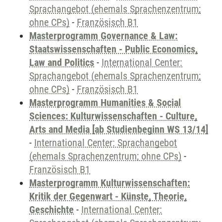
Sprachangebot (ehemals Sprachenzentrum;
ohne CPs)
-
Französisch B1
Masterprogramm Governance & Law:
Staatswissenschaften - Public Economics,
Law and Politics
-
International Center:
Sprachangebot (ehemals Sprachenzentrum;
ohne CPs)
-
Französisch B1
Masterprogramm Humanities & Social
Sciences: Kulturwissenschaften - Culture,
Arts and Media [ab Studienbeginn WS 13/14]
-
International Center: Sprachangebot
(ehemals Sprachenzentrum; ohne CPs)
-
Französisch B1
Masterprogramm Kulturwissenschaften:
Kritik der Gegenwart - Künste, Theorie,
Geschichte
-
International Center: