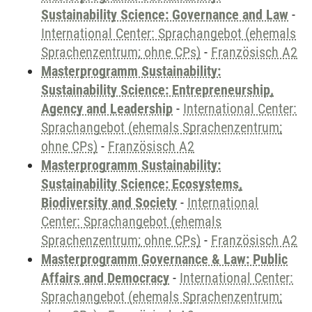
Sustainability Science: Governance and Law
-
International Center: Sprachangebot (ehemals
Sprachenzentrum; ohne CPs)
-
Französisch A2
Masterprogramm Sustainability:
Sustainability Science: Entrepreneurship,
Agency and Leadership
-
International Center:
Sprachangebot (ehemals Sprachenzentrum;
ohne CPs)
-
Französisch A2
Masterprogramm Sustainability:
Sustainability Science: Ecosystems,
Biodiversity and Society
-
International
Center: Sprachangebot (ehemals
Sprachenzentrum; ohne CPs)
-
Französisch A2
Masterprogramm Governance & Law: Public
Affairs and Democracy
-
International Center:
Sprachangebot (ehemals Sprachenzentrum;