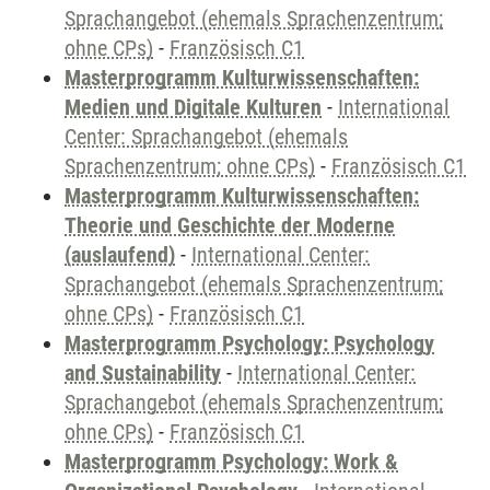
Sprachangebot (ehemals Sprachenzentrum;
ohne CPs)
-
Französisch C1
Masterprogramm Kulturwissenschaften:
Medien und Digitale Kulturen
-
International
Center: Sprachangebot (ehemals
Sprachenzentrum; ohne CPs)
-
Französisch C1
Masterprogramm Kulturwissenschaften:
Theorie und Geschichte der Moderne
(auslaufend)
-
International Center:
Sprachangebot (ehemals Sprachenzentrum;
ohne CPs)
-
Französisch C1
Masterprogramm Psychology: Psychology
and Sustainability
-
International Center:
Sprachangebot (ehemals Sprachenzentrum;
ohne CPs)
-
Französisch C1
Masterprogramm Psychology: Work &