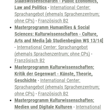
Staatswissenschaften - Public Economics,
Law and Politics
-
International Center:
Sprachangebot (ehemals Sprachenzentrum;
ohne CPs)
-
Französisch B2
Masterprogramm Humanities & Social
Sciences: Kulturwissenschaften - Culture,
Arts and Media [ab Studienbeginn WS 13/14]
-
International Center: Sprachangebot
(ehemals Sprachenzentrum; ohne CPs)
-
Französisch B2
Masterprogramm Kulturwissenschaften:
Kritik der Gegenwart - Künste, Theorie,
Geschichte
-
International Center:
Sprachangebot (ehemals Sprachenzentrum;
ohne CPs)
-
Französisch B2
Masterprogramm Kulturwissenschaften:
Medien und Digitale Kulturen
-
International