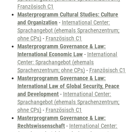
Französisch C1
Masterprogramm Cultural Studies: Culture
and Organization
-
International Center:
Sprachangebot (ehemals Sprachenzentrum;
ohne CPs)
-
Französisch C1
Masterprogramm Governance & Law:
International Economic Law
-
International
Center: Sprachangebot (ehemals
Sprachenzentrum; ohne CPs)
-
Französisch C1
Masterprogramm Governance & Law:
International Law of Global Security, Peace
and Development
-
International Center:
Sprachangebot (ehemals Sprachenzentrum;
ohne CPs)
-
Französisch C1
Masterprogramm Governance & Law:
Rechtswissenschaft
-
International Center: