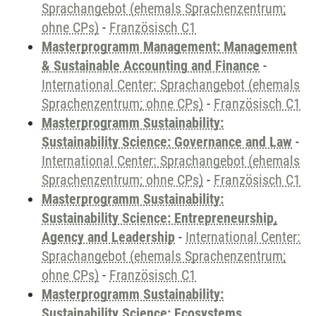
Sprachangebot (ehemals Sprachenzentrum;
ohne CPs)
-
Französisch C1
Masterprogramm Management: Management
& Sustainable Accounting and Finance
-
International Center: Sprachangebot (ehemals
Sprachenzentrum; ohne CPs)
-
Französisch C1
Masterprogramm Sustainability:
Sustainability Science: Governance and Law
-
International Center: Sprachangebot (ehemals
Sprachenzentrum; ohne CPs)
-
Französisch C1
Masterprogramm Sustainability:
Sustainability Science: Entrepreneurship,
Agency and Leadership
-
International Center:
Sprachangebot (ehemals Sprachenzentrum;
ohne CPs)
-
Französisch C1
Masterprogramm Sustainability:
Sustainability Science: Ecosystems,