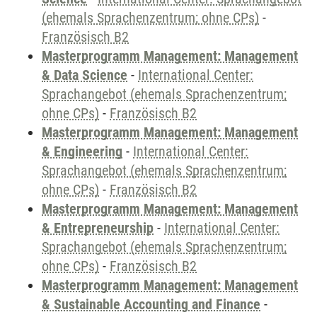
(ehemals Sprachenzentrum; ohne CPs)
-
Französisch B2
Masterprogramm Management: Management
& Data Science
-
International Center:
Sprachangebot (ehemals Sprachenzentrum;
ohne CPs)
-
Französisch B2
Masterprogramm Management: Management
& Engineering
-
International Center:
Sprachangebot (ehemals Sprachenzentrum;
ohne CPs)
-
Französisch B2
Masterprogramm Management: Management
& Entrepreneurship
-
International Center:
Sprachangebot (ehemals Sprachenzentrum;
ohne CPs)
-
Französisch B2
Masterprogramm Management: Management
& Sustainable Accounting and Finance
-