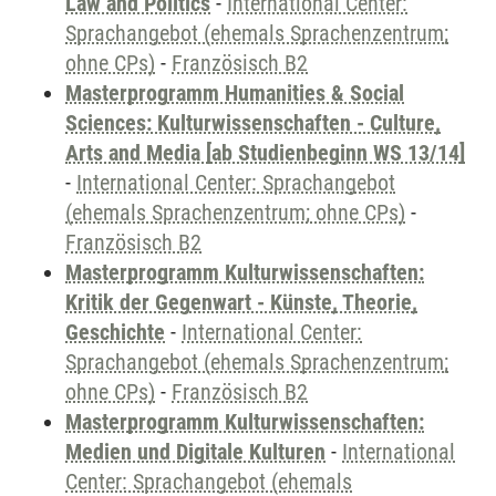
Law and Politics
-
International Center:
Sprachangebot (ehemals Sprachenzentrum;
ohne CPs)
-
Französisch B2
Masterprogramm Humanities & Social
Sciences: Kulturwissenschaften - Culture,
Arts and Media [ab Studienbeginn WS 13/14]
-
International Center: Sprachangebot
(ehemals Sprachenzentrum; ohne CPs)
-
Französisch B2
Masterprogramm Kulturwissenschaften:
Kritik der Gegenwart - Künste, Theorie,
Geschichte
-
International Center:
Sprachangebot (ehemals Sprachenzentrum;
ohne CPs)
-
Französisch B2
Masterprogramm Kulturwissenschaften:
Medien und Digitale Kulturen
-
International
Center: Sprachangebot (ehemals