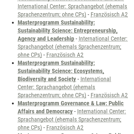
International Center: Sprachangebot (ehemals
Sprachenzentrum; ohne CPs)
-
Französisch A2
Masterprogramm Sustainability:
Sustainability Science: Entrepreneurship,
Agency and Leadership
-
International Center:
Sprachangebot (ehemals Sprachenzentrum;
ohne CPs)
-
Französisch A2
Masterprogramm Sustainability:
Sustainability Science: Ecosystems,
Biodiversity and Society
-
International
Center: Sprachangebot (ehemals
Sprachenzentrum; ohne CPs)
-
Französisch A2
Masterprogramm Governance & Law: Public
Affairs and Democracy
-
International Center:
Sprachangebot (ehemals Sprachenzentrum;
ohne CPs)
-
Französisch A2