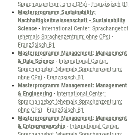
Sprachenzentrum; ohne CPs)
-
Französisch B1
Masterprogramm Sustainability:
Nachhaltigkeitswissenschaft - Sustainability
Science
-
International Center: Sprachangebot
(ehemals Sprachenzentrum; ohne CPs)
-
Französisch B1
Masterprogramm Management: Management
& Data Science
-
International Center:
Sprachangebot (ehemals Sprachenzentrum;
ohne CPs)
-
Französisch B1
Masterprogramm Management: Management
& Engineering
-
International Center:
Sprachangebot (ehemals Sprachenzentrum;
ohne CPs)
-
Französisch B1
Masterprogramm Management: Management
& Entrepreneurship
-
International Center:
Sprachangebot (ehemals Sprachenzentrum;