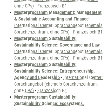
ohne CPs)
-
Französisch B1
Masterprogramm Management: Management
& Sustainable Accounting and Finance
-
International Center: Sprachangebot (ehemals
Sprachenzentrum; ohne CPs)
-
Französisch B1
Masterprogramm Sustainability:
Sustainability Science: Governance and Law
-
International Center: Sprachangebot (ehemals
Sprachenzentrum; ohne CPs)
-
Französisch B1
Masterprogramm Sustainability:
Sustainability Science: Entrepreneurship,
Agency and Leadership
-
International Center:
Sprachangebot (ehemals Sprachenzentrum;
ohne CPs)
-
Französisch B1
Masterprogramm Sustainability:
Sustainability Science: Ecosystems,