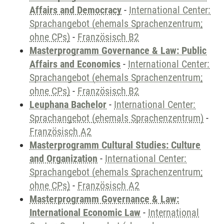
Affairs and Democracy
-
International Center:
Sprachangebot (ehemals Sprachenzentrum;
ohne CPs)
-
Französisch B2
Masterprogramm Governance & Law: Public
Affairs and Economics
-
International Center:
Sprachangebot (ehemals Sprachenzentrum;
ohne CPs)
-
Französisch B2
Leuphana Bachelor
-
International Center:
Sprachangebot (ehemals Sprachenzentrum)
-
Französisch A2
Masterprogramm Cultural Studies: Culture
and Organization
-
International Center:
Sprachangebot (ehemals Sprachenzentrum;
ohne CPs)
-
Französisch A2
Masterprogramm Governance & Law:
International Economic Law
-
International