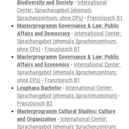
Biodiversity and Society
-
International
Center: Sprachangebot (ehemals
Sprachenzentrum; ohne CPs)
-
Französisch B1
Masterprogramm Governance & Law: Public
Affairs and Democracy
-
International Center:
Sprachangebot (ehemals Sprachenzentrum;
ohne CPs)
-
Französisch B1
Masterprogramm Governance & Law: Public
Affairs and Economics
-
International Center:
Sprachangebot (ehemals Sprachenzentrum;
ohne CPs)
-
Französisch B1
Leuphana Bachelor
-
International Center:
Sprachangebot (ehemals Sprachenzentrum)
-
Französisch B2
Masterprogramm Cultural Studies: Culture
and Organization
-
International Center:
Sprachangebot (ehemals Sprachenzentrum;