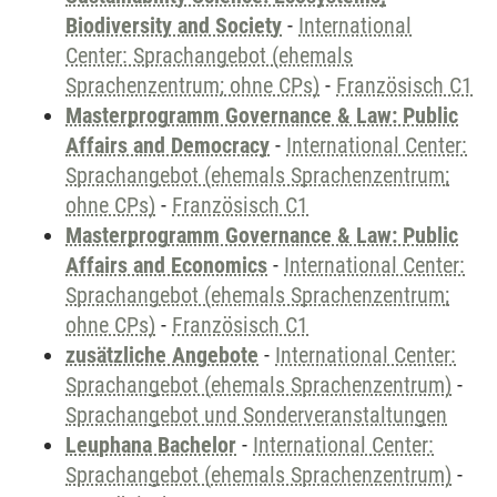
Biodiversity and Society
-
International
Center: Sprachangebot (ehemals
Sprachenzentrum; ohne CPs)
-
Französisch C1
Masterprogramm Governance & Law: Public
Affairs and Democracy
-
International Center:
Sprachangebot (ehemals Sprachenzentrum;
ohne CPs)
-
Französisch C1
Masterprogramm Governance & Law: Public
Affairs and Economics
-
International Center:
Sprachangebot (ehemals Sprachenzentrum;
ohne CPs)
-
Französisch C1
zusätzliche Angebote
-
International Center:
Sprachangebot (ehemals Sprachenzentrum)
-
Sprachangebot und Sonderveranstaltungen
Leuphana Bachelor
-
International Center:
Sprachangebot (ehemals Sprachenzentrum)
-