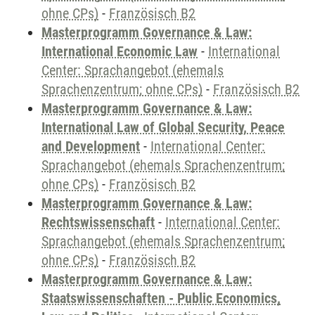
ohne CPs)
-
Französisch B2
Masterprogramm Governance & Law:
International Economic Law
-
International
Center: Sprachangebot (ehemals
Sprachenzentrum; ohne CPs)
-
Französisch B2
Masterprogramm Governance & Law:
International Law of Global Security, Peace
and Development
-
International Center:
Sprachangebot (ehemals Sprachenzentrum;
ohne CPs)
-
Französisch B2
Masterprogramm Governance & Law:
Rechtswissenschaft
-
International Center:
Sprachangebot (ehemals Sprachenzentrum;
ohne CPs)
-
Französisch B2
Masterprogramm Governance & Law:
Staatswissenschaften - Public Economics,