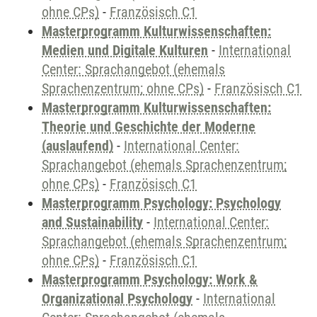
ohne CPs)
-
Französisch C1
Masterprogramm Kulturwissenschaften:
Medien und Digitale Kulturen
-
International
Center: Sprachangebot (ehemals
Sprachenzentrum; ohne CPs)
-
Französisch C1
Masterprogramm Kulturwissenschaften:
Theorie und Geschichte der Moderne
(auslaufend)
-
International Center:
Sprachangebot (ehemals Sprachenzentrum;
ohne CPs)
-
Französisch C1
Masterprogramm Psychology: Psychology
and Sustainability
-
International Center:
Sprachangebot (ehemals Sprachenzentrum;
ohne CPs)
-
Französisch C1
Masterprogramm Psychology: Work &
Organizational Psychology
-
International