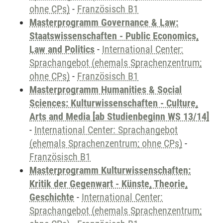
ohne CPs)
-
Französisch B1
Masterprogramm Governance & Law:
Staatswissenschaften - Public Economics,
Law and Politics
-
International Center:
Sprachangebot (ehemals Sprachenzentrum;
ohne CPs)
-
Französisch B1
Masterprogramm Humanities & Social
Sciences: Kulturwissenschaften - Culture,
Arts and Media [ab Studienbeginn WS 13/14]
-
International Center: Sprachangebot
(ehemals Sprachenzentrum; ohne CPs)
-
Französisch B1
Masterprogramm Kulturwissenschaften:
Kritik der Gegenwart - Künste, Theorie,
Geschichte
-
International Center:
Sprachangebot (ehemals Sprachenzentrum;