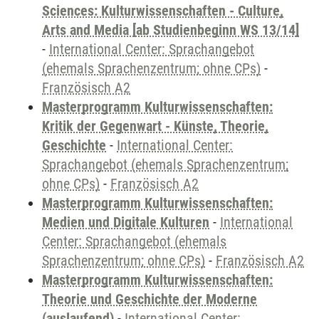
Sciences: Kulturwissenschaften - Culture,
Arts and Media [ab Studienbeginn WS 13/14]
-
International Center: Sprachangebot
(ehemals Sprachenzentrum; ohne CPs)
-
Französisch A2
Masterprogramm Kulturwissenschaften:
Kritik der Gegenwart - Künste, Theorie,
Geschichte
-
International Center:
Sprachangebot (ehemals Sprachenzentrum;
ohne CPs)
-
Französisch A2
Masterprogramm Kulturwissenschaften:
Medien und Digitale Kulturen
-
International
Center: Sprachangebot (ehemals
Sprachenzentrum; ohne CPs)
-
Französisch A2
Masterprogramm Kulturwissenschaften:
Theorie und Geschichte der Moderne
(auslaufend)
-
International Center: