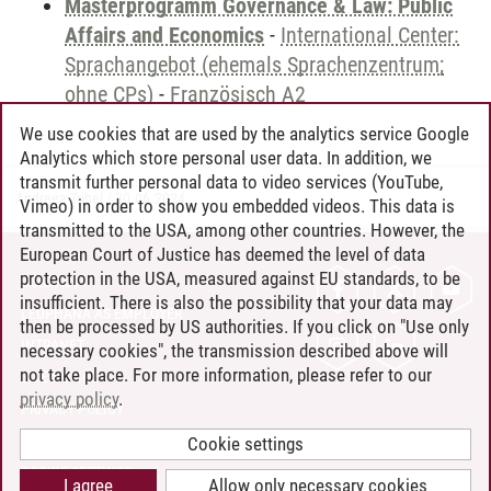
Masterprogramm Governance & Law: Public
Affairs and Economics
-
International Center:
Sprachangebot (ehemals Sprachenzentrum;
ohne CPs)
-
Französisch A2
We use cookies that are used by the analytics service Google
Analytics which store personal user data. In addition, we
transmit further personal data to video services (YouTube,
Andreea Tribel
/
30.06.2024
Vimeo) in order to show you embedded videos. This data is
transmitted to the USA, among other countries. However, the
European Court of Justice has deemed the level of data
protection in the USA, measured against EU standards, to be
CONTACT
insufficient. There is also the possibility that your data may
LEUPHANA AS EMPLOYER
then be processed by US authorities. If you click on "Use only
INTRANET
necessary cookies", the transmission described above will
not take place. For more information, please refer to our
SITE NOTICE
privacy policy
.
PRIVACY POLICY
ACCESSIBILITY
Cookie settings
COOKIE SETTINGS
I agree
Allow only necessary cookies