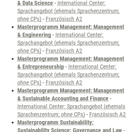
& Data Science
-
International Center:
Sprachangebot (ehemals Sprachenzentrum;
ohne CPs)
-
Französisch A2
Masterprogramm Management: Management
& Engineering
-
International Center:
Sprachangebot (ehemals Sprachenzentrum;
ohne CPs)
-
Französisch A2
Masterprogramm Management: Management
& Entrepreneurship
-
International Center:
Sprachangebot (ehemals Sprachenzentrum;
ohne CPs)
-
Französisch A2
Masterprogramm Management: Management
& Sustainable Accounting and Finance
-
International Center: Sprachangebot (ehemals
Sprachenzentrum; ohne CPs)
-
Französisch A2
Masterprogramm Sustainability:
Sustainability Science: Governance and Law
-