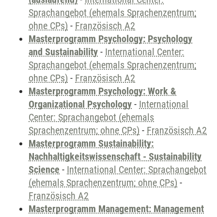
Sprachangebot (ehemals Sprachenzentrum;
ohne CPs)
-
Französisch A2
Masterprogramm Psychology: Psychology
and Sustainability
-
International Center:
Sprachangebot (ehemals Sprachenzentrum;
ohne CPs)
-
Französisch A2
Masterprogramm Psychology: Work &
Organizational Psychology
-
International
Center: Sprachangebot (ehemals
Sprachenzentrum; ohne CPs)
-
Französisch A2
Masterprogramm Sustainability:
Nachhaltigkeitswissenschaft - Sustainability
Science
-
International Center: Sprachangebot
(ehemals Sprachenzentrum; ohne CPs)
-
Französisch A2
Masterprogramm Management: Management