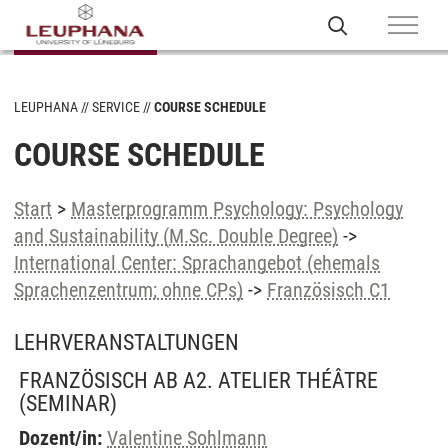
LEUPHANA
SERVICE
COURSE SCHEDULE
COURSE SCHEDULE
Start
>
Masterprogramm Psychology: Psychology
and Sustainability (M.Sc. Double Degree)
->
International Center: Sprachangebot (ehemals
Sprachenzentrum; ohne CPs)
->
Französisch C1
LEHRVERANSTALTUNGEN
FRANZÖSISCH AB A2. ATELIER THÉÂTRE
(SEMINAR)
Dozent/in:
Valentine Sohlmann