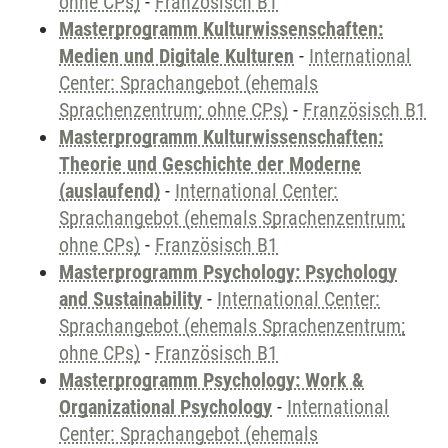
ohne CPs)
-
Französisch B1
Masterprogramm Kulturwissenschaften:
Medien und Digitale Kulturen
-
International
Center: Sprachangebot (ehemals
Sprachenzentrum; ohne CPs)
-
Französisch B1
Masterprogramm Kulturwissenschaften:
Theorie und Geschichte der Moderne
(auslaufend)
-
International Center:
Sprachangebot (ehemals Sprachenzentrum;
ohne CPs)
-
Französisch B1
Masterprogramm Psychology: Psychology
and Sustainability
-
International Center:
Sprachangebot (ehemals Sprachenzentrum;
ohne CPs)
-
Französisch B1
Masterprogramm Psychology: Work &
Organizational Psychology
-
International
Center: Sprachangebot (ehemals