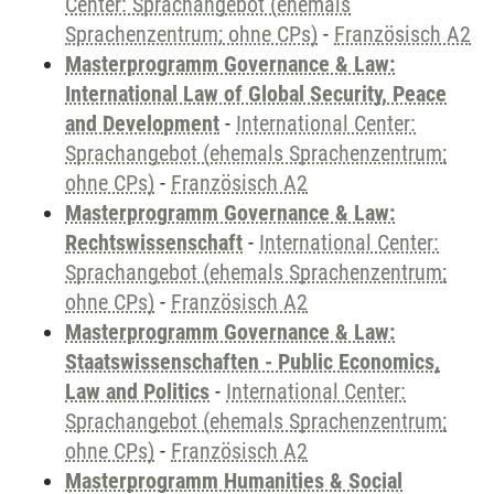
Center: Sprachangebot (ehemals
Sprachenzentrum; ohne CPs)
-
Französisch A2
Masterprogramm Governance & Law:
International Law of Global Security, Peace
and Development
-
International Center:
Sprachangebot (ehemals Sprachenzentrum;
ohne CPs)
-
Französisch A2
Masterprogramm Governance & Law:
Rechtswissenschaft
-
International Center:
Sprachangebot (ehemals Sprachenzentrum;
ohne CPs)
-
Französisch A2
Masterprogramm Governance & Law:
Staatswissenschaften - Public Economics,
Law and Politics
-
International Center:
Sprachangebot (ehemals Sprachenzentrum;
ohne CPs)
-
Französisch A2
Masterprogramm Humanities & Social