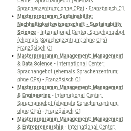
Center: Sprachangebot (ehemals
Sprachenzentrum; ohne CPs)
-
Französisch C1
Masterprogramm Sustainability:
Nachhaltigkeitswissenschaft - Sustainability
Science
-
International Center: Sprachangebot
(ehemals Sprachenzentrum; ohne CPs)
-
Französisch C1
Masterprogramm Management: Management
& Data Science
-
International Center:
Sprachangebot (ehemals Sprachenzentrum;
ohne CPs)
-
Französisch C1
Masterprogramm Management: Management
& Engineering
-
International Center:
Sprachangebot (ehemals Sprachenzentrum;
ohne CPs)
-
Französisch C1
Masterprogramm Management: Management
& Entrepreneurship
-
International Center: