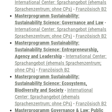
International Center: Sprachangebot (ehemals
Sprachenzentrum; ohne CPs)
-
Französisch B2
Masterprogramm Sustainability:
Sustainability Science: Governance and Law
-
International Center: Sprachangebot (ehemals
Sprachenzentrum; ohne CPs)
-
Französisch B2
Masterprogramm Sustainability:
Sustainability Science: Entrepreneurship,
Agency and Leadership
-
International Center:
Sprachangebot (ehemals Sprachenzentrum;
ohne CPs)
-
Französisch B2
Masterprogramm Sustainability:
Sustainability Science: Ecosystems,
Biodiversity and Society
-
International
Center: Sprachangebot (ehemals
Sprachenzentrum; ohne CPs)
-
Französisch B2
Masterprogramm Governance & Law: Public