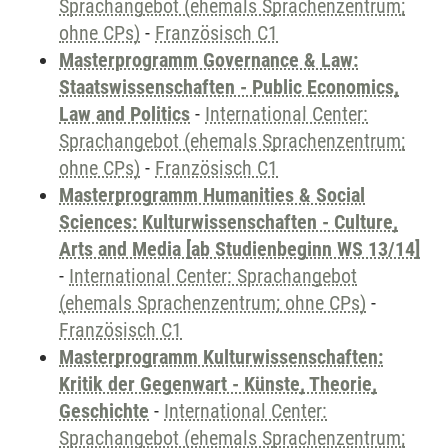
Sprachangebot (ehemals Sprachenzentrum;
ohne CPs)
-
Französisch C1
Masterprogramm Governance & Law:
Staatswissenschaften - Public Economics,
Law and Politics
-
International Center:
Sprachangebot (ehemals Sprachenzentrum;
ohne CPs)
-
Französisch C1
Masterprogramm Humanities & Social
Sciences: Kulturwissenschaften - Culture,
Arts and Media [ab Studienbeginn WS 13/14]
-
International Center: Sprachangebot
(ehemals Sprachenzentrum; ohne CPs)
-
Französisch C1
Masterprogramm Kulturwissenschaften:
Kritik der Gegenwart - Künste, Theorie,
Geschichte
-
International Center:
Sprachangebot (ehemals Sprachenzentrum;