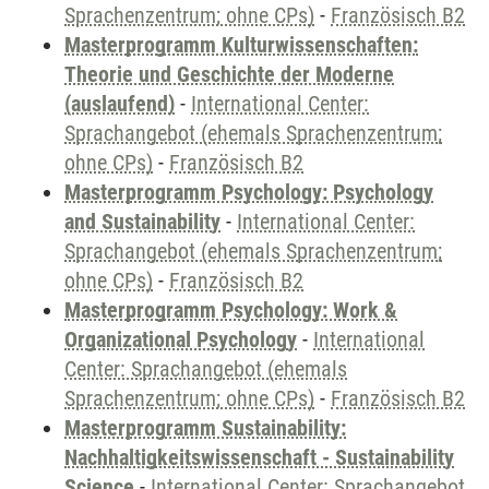
Sprachenzentrum; ohne CPs)
-
Französisch B2
Masterprogramm Kulturwissenschaften:
Theorie und Geschichte der Moderne
(auslaufend)
-
International Center:
Sprachangebot (ehemals Sprachenzentrum;
ohne CPs)
-
Französisch B2
Masterprogramm Psychology: Psychology
and Sustainability
-
International Center:
Sprachangebot (ehemals Sprachenzentrum;
ohne CPs)
-
Französisch B2
Masterprogramm Psychology: Work &
Organizational Psychology
-
International
Center: Sprachangebot (ehemals
Sprachenzentrum; ohne CPs)
-
Französisch B2
Masterprogramm Sustainability:
Nachhaltigkeitswissenschaft - Sustainability
Science
-
International Center: Sprachangebot