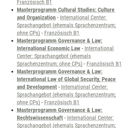
Französisch B1
Masterprogramm Cultural Studies: Culture
and Organization
-
International Center:
Sprachangebot (ehemals Sprachenzentrum;
ohne CPs)
-
Französisch B1
Masterprogramm Governance & Law:
International Economic Law
-
International
Center: Sprachangebot (ehemals
Sprachenzentrum; ohne CPs)
-
Französisch B1
Masterprogramm Governance & Law:
International Law of Global Security, Peace
and Development
-
International Center:
Sprachangebot (ehemals Sprachenzentrum;
ohne CPs)
-
Französisch B1
Masterprogramm Governance & Law:
Rechtswissenschaft
-
International Center:
Sprachangebot (ehemals Sprachenzentrum;