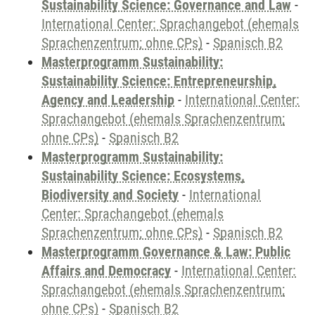
Sustainability Science: Governance and Law
-
International Center: Sprachangebot (ehemals
Sprachenzentrum; ohne CPs)
-
Spanisch B2
Masterprogramm Sustainability:
Sustainability Science: Entrepreneurship,
Agency and Leadership
-
International Center:
Sprachangebot (ehemals Sprachenzentrum;
ohne CPs)
-
Spanisch B2
Masterprogramm Sustainability:
Sustainability Science: Ecosystems,
Biodiversity and Society
-
International
Center: Sprachangebot (ehemals
Sprachenzentrum; ohne CPs)
-
Spanisch B2
Masterprogramm Governance & Law: Public
Affairs and Democracy
-
International Center:
Sprachangebot (ehemals Sprachenzentrum;
ohne CPs)
-
Spanisch B2