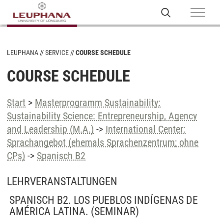
LEUPHANA
SERVICE
COURSE SCHEDULE
COURSE SCHEDULE
Start
>
Masterprogramm Sustainability:
Sustainability Science: Entrepreneurship, Agency
and Leadership (M.A.)
->
International Center:
Sprachangebot (ehemals Sprachenzentrum; ohne
CPs)
->
Spanisch B2
LEHRVERANSTALTUNGEN
SPANISCH B2. LOS PUEBLOS INDÍGENAS DE
AMÉRICA LATINA.
(SEMINAR)