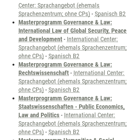
Center: Sprachangebot (ehemals
Sprachenzentrum; ohne CPs)
-
Spanisch B2
Masterprogramm Governance & Law:
International Law of Global Security, Peace
and Development
-
International Center:
Sprachangebot (ehemals Sprachenzentrum;
ohne CPs)
-
Spanisch B2
Masterprogramm Governance & Law:
Rechtswissenschaft
-
International Center:
Sprachangebot (ehemals Sprachenzentrum;
ohne CPs)
-
Spanisch B2
Masterprogramm Governance & Law:
Staatswissenschaften - Public Economics,
Law and Politics
-
International Center:
Sprachangebot (ehemals Sprachenzentrum;
ohne CPs)
-
Spanisch B2