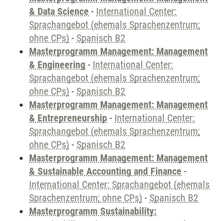
& Data Science
-
International Center:
Sprachangebot (ehemals Sprachenzentrum;
ohne CPs)
-
Spanisch B2
Masterprogramm Management: Management
& Engineering
-
International Center:
Sprachangebot (ehemals Sprachenzentrum;
ohne CPs)
-
Spanisch B2
Masterprogramm Management: Management
& Entrepreneurship
-
International Center:
Sprachangebot (ehemals Sprachenzentrum;
ohne CPs)
-
Spanisch B2
Masterprogramm Management: Management
& Sustainable Accounting and Finance
-
International Center: Sprachangebot (ehemals
Sprachenzentrum; ohne CPs)
-
Spanisch B2
Masterprogramm Sustainability: