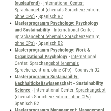
(auslaufend)
-
International Center:
Sprachangebot (ehemals Sprachenzentrum;
ohne CPs)
-
Spanisch B2
Masterprogramm Psychology: Psychology
and Sustainability
-
International Center:
Sprachangebot (ehemals Sprachenzentrum;
ohne CPs)
-
Spanisch B2
Masterprogramm Psychology: Work &
Organizational Psychology
-
International
Center: Sprachangebot (ehemals
Sprachenzentrum; ohne CPs)
-
Spanisch B2
Masterprogramm Sustainability:
Nachhaltigkeitswissenschaft - Sustainability
Science
-
International Center: Sprachangebot
(ehemals Sprachenzentrum; ohne CPs)
-
Spanisch B2
Masterprogramm Management: Management