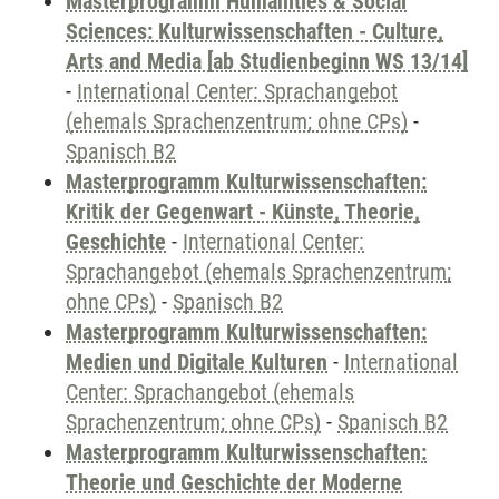
Masterprogramm Humanities & Social
Sciences: Kulturwissenschaften - Culture,
Arts and Media [ab Studienbeginn WS 13/14]
-
International Center: Sprachangebot
(ehemals Sprachenzentrum; ohne CPs)
-
Spanisch B2
Masterprogramm Kulturwissenschaften:
Kritik der Gegenwart - Künste, Theorie,
Geschichte
-
International Center:
Sprachangebot (ehemals Sprachenzentrum;
ohne CPs)
-
Spanisch B2
Masterprogramm Kulturwissenschaften:
Medien und Digitale Kulturen
-
International
Center: Sprachangebot (ehemals
Sprachenzentrum; ohne CPs)
-
Spanisch B2
Masterprogramm Kulturwissenschaften:
Theorie und Geschichte der Moderne