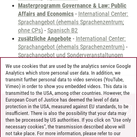
Masterprogramm Governance & Law: Public
Affairs and Economics
-
International Center:
Sprachangebot (ehemals Sprachenzentrum;
ohne CPs)
-
Spanisch B2
zusätzliche Angebote
-
International Center:
Sprachangebot (ehemals Sprachenzentrum)
-
Sprachangebot und Sonderveranstaltungen
We use cookies that are used by the analytics service Google
Analytics which store personal user data. In addition, we
transmit further personal data to video services (YouTube,
Andreea Tribel
/
30.06.2024
Vimeo) in order to show you embedded videos. This data is
transmitted to the USA, among other countries. However, the
European Court of Justice has deemed the level of data
protection in the USA, measured against EU standards, to be
CONTACT
insufficient. There is also the possibility that your data may
LEUPHANA AS EMPLOYER
then be processed by US authorities. If you click on "Use only
INTRANET
necessary cookies", the transmission described above will
not take place. For more information, please refer to our
SITE NOTICE