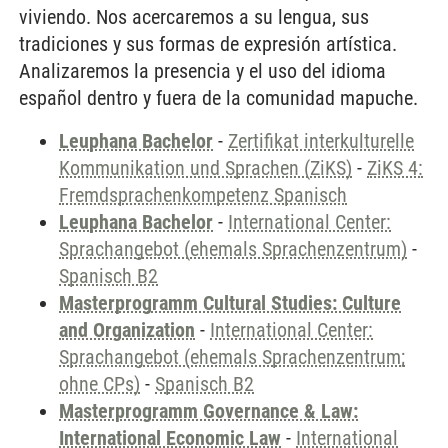
viviendo. Nos acercaremos a su lengua, sus
tradiciones y sus formas de expresión artística.
Analizaremos la presencia y el uso del idioma
español dentro y fuera de la comunidad mapuche.
Leuphana Bachelor
-
Zertifikat interkulturelle
Kommunikation und Sprachen (ZiKS)
-
ZiKS 4:
Fremdsprachenkompetenz Spanisch
Leuphana Bachelor
-
International Center:
Sprachangebot (ehemals Sprachenzentrum)
-
Spanisch B2
Masterprogramm Cultural Studies: Culture
and Organization
-
International Center:
Sprachangebot (ehemals Sprachenzentrum;
ohne CPs)
-
Spanisch B2
Masterprogramm Governance & Law:
International Economic Law
-
International