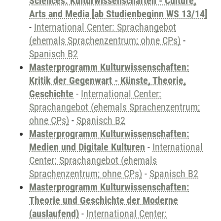
Sciences: Kulturwissenschaften - Culture,
Arts and Media [ab Studienbeginn WS 13/14]
-
International Center: Sprachangebot
(ehemals Sprachenzentrum; ohne CPs)
-
Spanisch B2
Masterprogramm Kulturwissenschaften:
Kritik der Gegenwart - Künste, Theorie,
Geschichte
-
International Center:
Sprachangebot (ehemals Sprachenzentrum;
ohne CPs)
-
Spanisch B2
Masterprogramm Kulturwissenschaften:
Medien und Digitale Kulturen
-
International
Center: Sprachangebot (ehemals
Sprachenzentrum; ohne CPs)
-
Spanisch B2
Masterprogramm Kulturwissenschaften:
Theorie und Geschichte der Moderne
(auslaufend)
-
International Center: