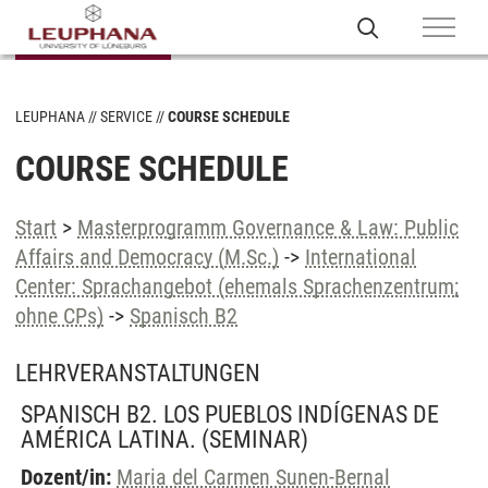
LEUPHANA
SERVICE
COURSE SCHEDULE
COURSE SCHEDULE
Start
>
Masterprogramm Governance & Law: Public
Affairs and Democracy (M.Sc.)
->
International
Center: Sprachangebot (ehemals Sprachenzentrum;
ohne CPs)
->
Spanisch B2
LEHRVERANSTALTUNGEN
SPANISCH B2. LOS PUEBLOS INDÍGENAS DE
AMÉRICA LATINA.
(SEMINAR)
Dozent/in:
Maria del Carmen Sunen-Bernal