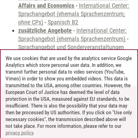
Affairs and Economics
-
International Center:
Sprachangebot (ehemals Sprachenzentrum;
ohne CPs)
-
Spanisch B2
zusätzliche Angebote
-
International Center:
Sprachangebot (ehemals Sprachenzentrum)
-
Sprachangebot und Sonderveranstaltungen
We use cookies that are used by the analytics service Google
Analytics which store personal user data. In addition, we
transmit further personal data to video services (YouTube,
Andreea Tribel
/
30.06.2024
Vimeo) in order to show you embedded videos. This data is
transmitted to the USA, among other countries. However, the
European Court of Justice has deemed the level of data
protection in the USA, measured against EU standards, to be
CONTACT
insufficient. There is also the possibility that your data may
LEUPHANA AS EMPLOYER
then be processed by US authorities. If you click on "Use only
INTRANET
necessary cookies", the transmission described above will
not take place. For more information, please refer to our
SITE NOTICE
privacy policy
.
PRIVACY POLICY