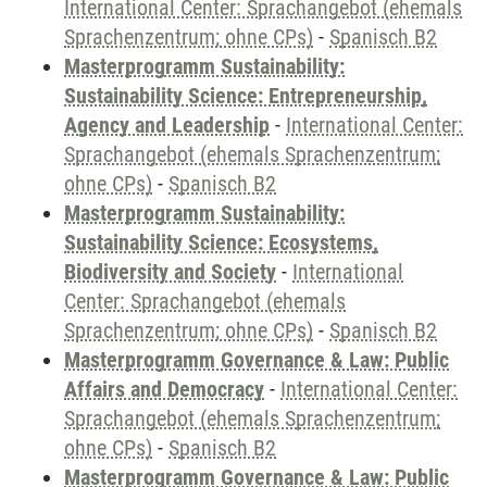
International Center: Sprachangebot (ehemals
Sprachenzentrum; ohne CPs)
-
Spanisch B2
Masterprogramm Sustainability:
Sustainability Science: Entrepreneurship,
Agency and Leadership
-
International Center:
Sprachangebot (ehemals Sprachenzentrum;
ohne CPs)
-
Spanisch B2
Masterprogramm Sustainability:
Sustainability Science: Ecosystems,
Biodiversity and Society
-
International
Center: Sprachangebot (ehemals
Sprachenzentrum; ohne CPs)
-
Spanisch B2
Masterprogramm Governance & Law: Public
Affairs and Democracy
-
International Center:
Sprachangebot (ehemals Sprachenzentrum;
ohne CPs)
-
Spanisch B2
Masterprogramm Governance & Law: Public