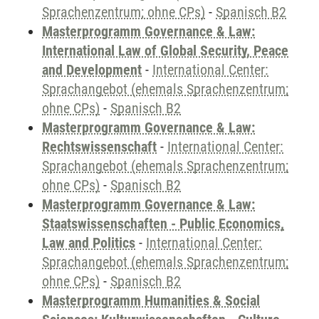
Sprachenzentrum; ohne CPs)
-
Spanisch B2
Masterprogramm Governance & Law:
International Law of Global Security, Peace
and Development
-
International Center:
Sprachangebot (ehemals Sprachenzentrum;
ohne CPs)
-
Spanisch B2
Masterprogramm Governance & Law:
Rechtswissenschaft
-
International Center:
Sprachangebot (ehemals Sprachenzentrum;
ohne CPs)
-
Spanisch B2
Masterprogramm Governance & Law:
Staatswissenschaften - Public Economics,
Law and Politics
-
International Center:
Sprachangebot (ehemals Sprachenzentrum;
ohne CPs)
-
Spanisch B2
Masterprogramm Humanities & Social