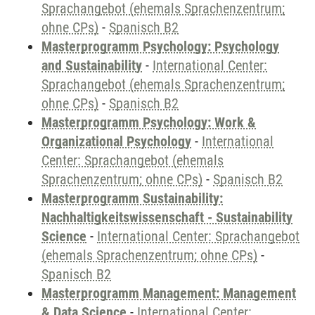
Sprachangebot (ehemals Sprachenzentrum;
ohne CPs)
-
Spanisch B2
Masterprogramm Psychology: Psychology
and Sustainability
-
International Center:
Sprachangebot (ehemals Sprachenzentrum;
ohne CPs)
-
Spanisch B2
Masterprogramm Psychology: Work &
Organizational Psychology
-
International
Center: Sprachangebot (ehemals
Sprachenzentrum; ohne CPs)
-
Spanisch B2
Masterprogramm Sustainability:
Nachhaltigkeitswissenschaft - Sustainability
Science
-
International Center: Sprachangebot
(ehemals Sprachenzentrum; ohne CPs)
-
Spanisch B2
Masterprogramm Management: Management
& Data Science
-
International Center: