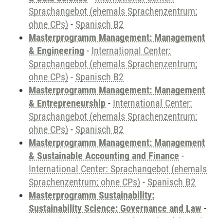
Sprachangebot (ehemals Sprachenzentrum;
ohne CPs)
-
Spanisch B2
Masterprogramm Management: Management
& Engineering
-
International Center:
Sprachangebot (ehemals Sprachenzentrum;
ohne CPs)
-
Spanisch B2
Masterprogramm Management: Management
& Entrepreneurship
-
International Center:
Sprachangebot (ehemals Sprachenzentrum;
ohne CPs)
-
Spanisch B2
Masterprogramm Management: Management
& Sustainable Accounting and Finance
-
International Center: Sprachangebot (ehemals
Sprachenzentrum; ohne CPs)
-
Spanisch B2
Masterprogramm Sustainability:
Sustainability Science: Governance and Law
-