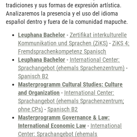
tradiciones y sus formas de expresión artística.
Analizaremos la presencia y el uso del idioma
español dentro y fuera de la comunidad mapuche.
Leuphana Bachelor
-
Zertifikat interkulturelle
Kommunikation und Sprachen (ZiKS)
-
ZiKS 4:
Fremdsprachenkompetenz Spanisch
Leuphana Bachelor
-
International Center:
Sprachangebot (ehemals Sprachenzentrum)
-
Spanisch B2
Masterprogramm Cultural Studies: Culture
and Organization
-
International Center:
Sprachangebot (ehemals Sprachenzentrum;
ohne CPs)
-
Spanisch B2
Masterprogramm Governance & Law:
International Economic Law
-
International
Center: Sprachangebot (ehemals