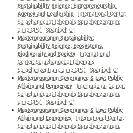
Sustainability Science: Entrepreneurship,
Agency and Leadership
-
International Center:
Sprachangebot (ehemals Sprachenzentrum;
ohne CPs)
-
Spanisch C1
Masterprogramm Sustainability:
Sustainability Science: Ecosystems,
Biodiversity and Society
-
International
Center: Sprachangebot (ehemals
Sprachenzentrum; ohne CPs)
-
Spanisch C1
Masterprogramm Governance & Law: Public
Affairs and Democracy
-
International Center:
Sprachangebot (ehemals Sprachenzentrum;
ohne CPs)
-
Spanisch C1
Masterprogramm Governance & Law: Public
Affairs and Economics
-
International Center:
Sprachangebot (ehemals Sprachenzentrum;