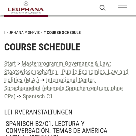
LEUPHANA
SERVICE
COURSE SCHEDULE
COURSE SCHEDULE
Start
>
Masterprogramm Governance & Law:
Staatswissenschaften - Public Economics, Law and
Politics (M.A.)
->
International Center:
Sprachangebot (ehemals Sprachenzentrum; ohne
CPs)
->
Spanisch C1
LEHRVERANSTALTUNGEN
SPANISCH B2/C1. LECTURA Y
CONVERSACIÓN. TEMAS DE AMÉRICA