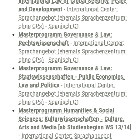
International Law of Global Security, Peace
and Development
-
International Center:
Sprachangebot (ehemals Sprachenzentrum;
ohne CPs)
-
Spanisch C1
Masterprogramm Governance & Law:
Rechtswissenschaft
-
International Center:
Sprachangebot (ehemals Sprachenzentrum;
ohne CPs)
-
Spanisch C1
Masterprogramm Governance & Law:
Staatswissenschaften - Public Economics,
Law and Politics
-
International Center:
Sprachangebot (ehemals Sprachenzentrum;
ohne CPs)
-
Spanisch C1
Masterprogramm Humanities & Social
Sciences: Kulturwissenschaften - Culture,
Arts and Media [ab Studienbeginn WS 13/14]
-
International Center: Sprachangebot