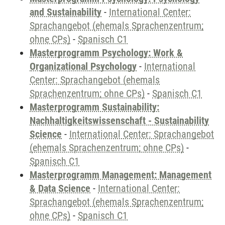
and Sustainability
-
International Center:
Sprachangebot (ehemals Sprachenzentrum;
ohne CPs)
-
Spanisch C1
Masterprogramm Psychology: Work &
Organizational Psychology
-
International
Center: Sprachangebot (ehemals
Sprachenzentrum; ohne CPs)
-
Spanisch C1
Masterprogramm Sustainability:
Nachhaltigkeitswissenschaft - Sustainability
Science
-
International Center: Sprachangebot
(ehemals Sprachenzentrum; ohne CPs)
-
Spanisch C1
Masterprogramm Management: Management
& Data Science
-
International Center:
Sprachangebot (ehemals Sprachenzentrum;
ohne CPs)
-
Spanisch C1