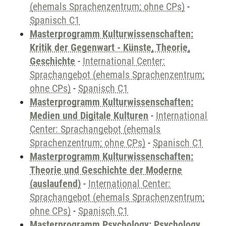
(ehemals Sprachenzentrum; ohne CPs)
-
Spanisch C1
Masterprogramm Kulturwissenschaften:
Kritik der Gegenwart - Künste, Theorie,
Geschichte
-
International Center:
Sprachangebot (ehemals Sprachenzentrum;
ohne CPs)
-
Spanisch C1
Masterprogramm Kulturwissenschaften:
Medien und Digitale Kulturen
-
International
Center: Sprachangebot (ehemals
Sprachenzentrum; ohne CPs)
-
Spanisch C1
Masterprogramm Kulturwissenschaften:
Theorie und Geschichte der Moderne
(auslaufend)
-
International Center:
Sprachangebot (ehemals Sprachenzentrum;
ohne CPs)
-
Spanisch C1
Masterprogramm Psychology: Psychology