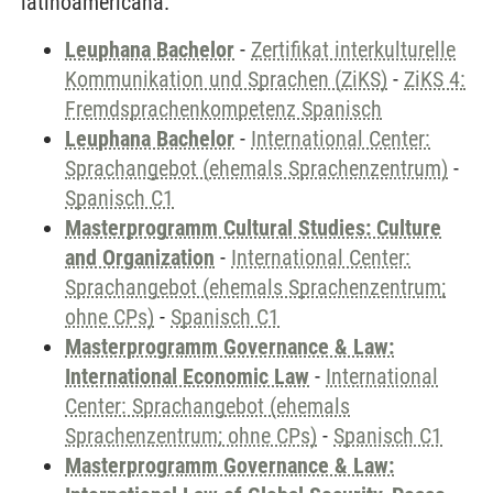
latinoamericana.
Leuphana Bachelor
-
Zertifikat interkulturelle
Kommunikation und Sprachen (ZiKS)
-
ZiKS 4:
Fremdsprachenkompetenz Spanisch
Leuphana Bachelor
-
International Center:
Sprachangebot (ehemals Sprachenzentrum)
-
Spanisch C1
Masterprogramm Cultural Studies: Culture
and Organization
-
International Center:
Sprachangebot (ehemals Sprachenzentrum;
ohne CPs)
-
Spanisch C1
Masterprogramm Governance & Law:
International Economic Law
-
International
Center: Sprachangebot (ehemals
Sprachenzentrum; ohne CPs)
-
Spanisch C1
Masterprogramm Governance & Law: