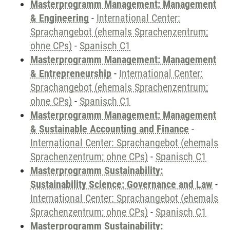
Masterprogramm Management: Management
& Engineering
-
International Center:
Sprachangebot (ehemals Sprachenzentrum;
ohne CPs)
-
Spanisch C1
Masterprogramm Management: Management
& Entrepreneurship
-
International Center:
Sprachangebot (ehemals Sprachenzentrum;
ohne CPs)
-
Spanisch C1
Masterprogramm Management: Management
& Sustainable Accounting and Finance
-
International Center: Sprachangebot (ehemals
Sprachenzentrum; ohne CPs)
-
Spanisch C1
Masterprogramm Sustainability:
Sustainability Science: Governance and Law
-
International Center: Sprachangebot (ehemals
Sprachenzentrum; ohne CPs)
-
Spanisch C1
Masterprogramm Sustainability: