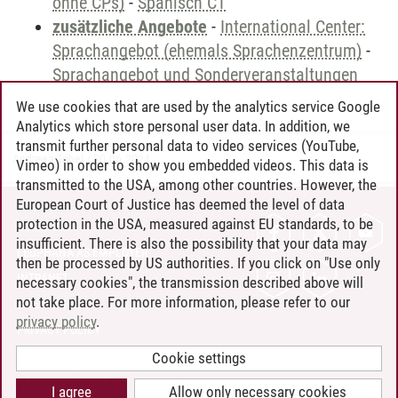
ohne CPs)
-
Spanisch C1
zusätzliche Angebote
-
International Center:
Sprachangebot (ehemals Sprachenzentrum)
-
Sprachangebot und Sonderveranstaltungen
We use cookies that are used by the analytics service Google
Analytics which store personal user data. In addition, we
transmit further personal data to video services (YouTube,
Andreea Tribel
/
30.06.2024
Vimeo) in order to show you embedded videos. This data is
transmitted to the USA, among other countries. However, the
European Court of Justice has deemed the level of data
protection in the USA, measured against EU standards, to be
CONTACT
insufficient. There is also the possibility that your data may
LEUPHANA AS EMPLOYER
then be processed by US authorities. If you click on "Use only
INTRANET
necessary cookies", the transmission described above will
not take place. For more information, please refer to our
SITE NOTICE
privacy policy
.
PRIVACY POLICY
ACCESSIBILITY
Cookie settings
COOKIE SETTINGS
I agree
Allow only necessary cookies