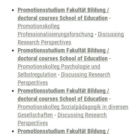
Promotionsstudium Fakultät Bildung /
doctoral courses School of Education
-
Promotionskolleg
Professionalisierungsforschung
-
Discussing
Research Perspectives
Promotionsstudium Fakultät Bildung /
doctoral courses School of Education
-
Promotionskolleg Psychologie und
Selbstregulation
-
Discussing Research
Perspectives
Promotionsstudium Fakultät Bildung /
doctoral courses School of Education
-
Promotionskolleg Sozialpädagogik in diversen
Gesellschaften
-
Discussing Research
Perspectives
Promotionsstudium Fakultät Bildung /