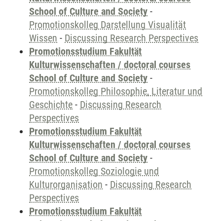
School of Culture and Society
-
Promotionskolleg Darstellung Visualität
Wissen
-
Discussing Research Perspectives
Promotionsstudium Fakultät
Kulturwissenschaften / doctoral courses
School of Culture and Society
-
Promotionskolleg Philosophie, Literatur und
Geschichte
-
Discussing Research
Perspectives
Promotionsstudium Fakultät
Kulturwissenschaften / doctoral courses
School of Culture and Society
-
Promotionskolleg Soziologie und
Kulturorganisation
-
Discussing Research
Perspectives
Promotionsstudium Fakultät