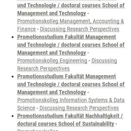
und Technologie / doctoral courses School of
Management and Technology
-
Promotionskolleg Management, Accounting &
Finance
-
Discussing Research Perspectives
Promotionsstudium Fakultät Management
und Technologie / doctoral courses School of
Management and Technology
-
Promotionskolleg Engineering
-
Discussing
Research Perspectives
Promotionsstudium Fakultät Management
und Technologie / doctoral courses School of
Management and Technology
-
Promotionskolleg Information Systems & Data
Science
-
Discussing Research Perspectives
Promotionsstudium Fakultät Nachhaltigkeit /
doctoral courses School of Sustainability
-