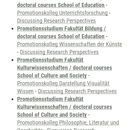
doctoral courses School of Education
-
Promotionskolleg Unterrichtsforschung
-
Discussing Research Perspectives
Promotionsstudium Fakultät Bildung /
doctoral courses School of Education
-
Promotionskolleg Wissenschaften der Künste
-
Discussing Research Perspectives
Promotionsstudium Fakultät
Kulturwissenschaften / doctoral courses
School of Culture and Society
-
Promotionskolleg Darstellung Visualität
Wissen
-
Discussing Research Perspectives
Promotionsstudium Fakultät
Kulturwissenschaften / doctoral courses
School of Culture and Society
-
Promotionskolleg Philosophie, Literatur und