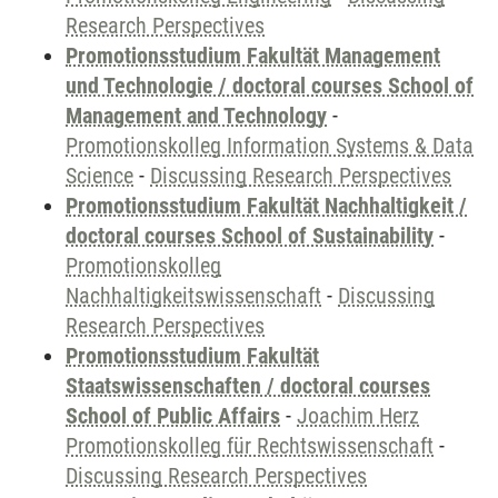
Research Perspectives
Promotionsstudium Fakultät Management
und Technologie / doctoral courses School of
Management and Technology
-
Promotionskolleg Information Systems & Data
Science
-
Discussing Research Perspectives
Promotionsstudium Fakultät Nachhaltigkeit /
doctoral courses School of Sustainability
-
Promotionskolleg
Nachhaltigkeitswissenschaft
-
Discussing
Research Perspectives
Promotionsstudium Fakultät
Staatswissenschaften / doctoral courses
School of Public Affairs
-
Joachim Herz
Promotionskolleg für Rechtswissenschaft
-
Discussing Research Perspectives