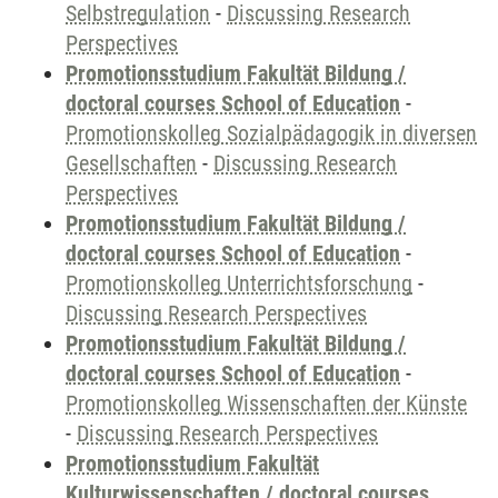
Selbstregulation
-
Discussing Research
Perspectives
Promotionsstudium Fakultät Bildung /
doctoral courses School of Education
-
Promotionskolleg Sozialpädagogik in diversen
Gesellschaften
-
Discussing Research
Perspectives
Promotionsstudium Fakultät Bildung /
doctoral courses School of Education
-
Promotionskolleg Unterrichtsforschung
-
Discussing Research Perspectives
Promotionsstudium Fakultät Bildung /
doctoral courses School of Education
-
Promotionskolleg Wissenschaften der Künste
-
Discussing Research Perspectives
Promotionsstudium Fakultät
Kulturwissenschaften / doctoral courses