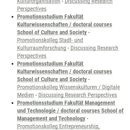
Kulturorganisation
-
Discussing Research
Perspectives
Promotionsstudium Fakultät
Kulturwissenschaften / doctoral courses
School of Culture and Society
-
Promotionskolleg Stadt- und
Kulturraumforschung
-
Discussing Research
Perspectives
Promotionsstudium Fakultät
Kulturwissenschaften / doctoral courses
School of Culture and Society
-
Promotionskolleg Wissenskulturen / Digitale
Medien
-
Discussing Research Perspectives
Promotionsstudium Fakultät Management
und Technologie / doctoral courses School of
Management and Technology
-
Promotionskolleg Entrepreneurship,