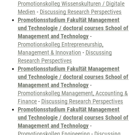
Promotionskolleg Wissenskulturen / Digitale
Medien
-
Discussing Research Perspectives
Promotionsstudium Fakultät Management
und Technologie / doctoral courses School of
Management and Technology
-
Promotionskolleg Entrepreneurship,
Management & Innovation
-
Discussing
Research Perspectives
Promotionsstudium Fakultät Management
und Technologie / doctoral courses School of
Management and Technology
-
Promotionskolleg Management, Accounting &
Finance
-
Discussing Research Perspectives
Promotionsstudium Fakultät Management
und Technologie / doctoral courses School of
Management and Technology
-
Promotionskolleg Engineering
-
Discussing