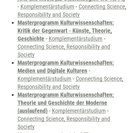
-
Komplementärstudium
-
Connecting Science,
Responsibility and Society
Masterprogramm Kulturwissenschaften:
Kritik der Gegenwart - Künste, Theorie,
Geschichte
-
Komplementärstudium
-
Connecting Science, Responsibility and
Society
Masterprogramm Kulturwissenschaften:
Medien und Digitale Kulturen
-
Komplementärstudium
-
Connecting Science,
Responsibility and Society
Masterprogramm Kulturwissenschaften:
Theorie und Geschichte der Moderne
(auslaufend)
-
Komplementärstudium
-
Connecting Science, Responsibility and
Society