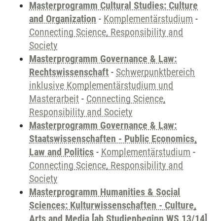
Masterprogramm Cultural Studies: Culture
and Organization
-
Komplementärstudium
-
Connecting Science, Responsibility and
Society
Masterprogramm Governance & Law:
Rechtswissenschaft
-
Schwerpunktbereich
inklusive Komplementärstudium und
Masterarbeit
-
Connecting Science,
Responsibility and Society
Masterprogramm Governance & Law:
Staatswissenschaften - Public Economics,
Law and Politics
-
Komplementärstudium
-
Connecting Science, Responsibility and
Society
Masterprogramm Humanities & Social
Sciences: Kulturwissenschaften - Culture,
Arts and Media [ab Studienbeginn WS 13/14]