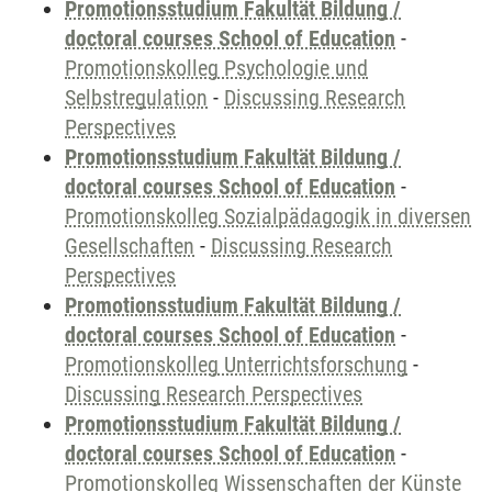
Promotionsstudium Fakultät Bildung /
doctoral courses School of Education
-
Promotionskolleg Psychologie und
Selbstregulation
-
Discussing Research
Perspectives
Promotionsstudium Fakultät Bildung /
doctoral courses School of Education
-
Promotionskolleg Sozialpädagogik in diversen
Gesellschaften
-
Discussing Research
Perspectives
Promotionsstudium Fakultät Bildung /
doctoral courses School of Education
-
Promotionskolleg Unterrichtsforschung
-
Discussing Research Perspectives
Promotionsstudium Fakultät Bildung /
doctoral courses School of Education
-
Promotionskolleg Wissenschaften der Künste