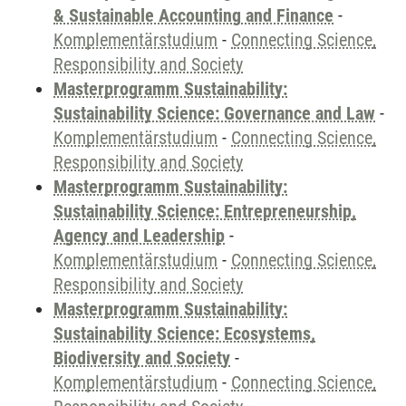
& Sustainable Accounting and Finance
-
Komplementärstudium
-
Connecting Science,
Responsibility and Society
Masterprogramm Sustainability:
Sustainability Science: Governance and Law
-
Komplementärstudium
-
Connecting Science,
Responsibility and Society
Masterprogramm Sustainability:
Sustainability Science: Entrepreneurship,
Agency and Leadership
-
Komplementärstudium
-
Connecting Science,
Responsibility and Society
Masterprogramm Sustainability:
Sustainability Science: Ecosystems,
Biodiversity and Society
-
Komplementärstudium
-
Connecting Science,