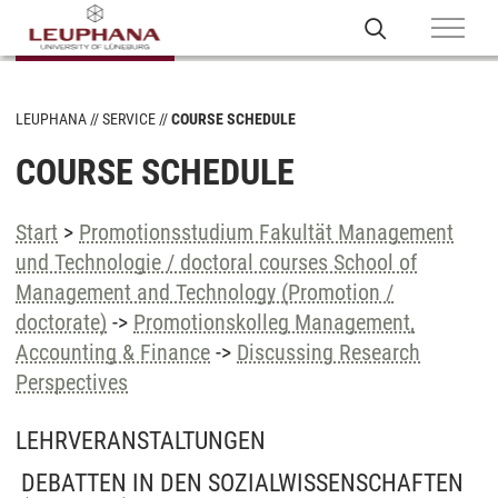
LEUPHANA
SERVICE
COURSE SCHEDULE
COURSE SCHEDULE
Start
>
Promotionsstudium Fakultät Management
und Technologie / doctoral courses School of
Management and Technology (Promotion /
doctorate)
->
Promotionskolleg Management,
Accounting & Finance
->
Discussing Research
Perspectives
LEHRVERANSTALTUNGEN
DEBATTEN IN DEN SOZIALWISSENSCHAFTEN