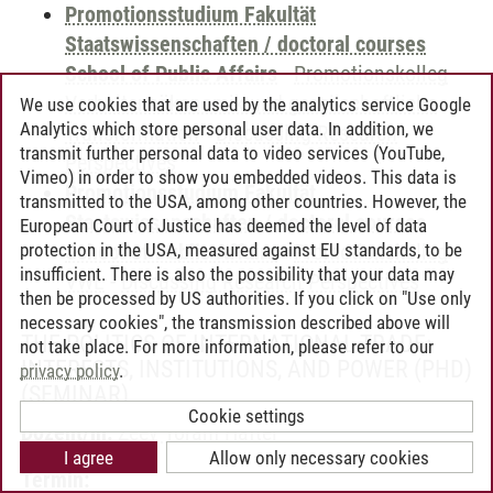
Promotionsstudium Fakultät
Staatswissenschaften / doctoral courses
School of Public Affairs
-
Promotionskolleg
Verhaltensökonomik und gesellschaftliche
We use cookies that are used by the analytics service Google
Analytics which store personal user data. In addition, we
Transformation
-
Discussing Research
transmit further personal data to video services (YouTube,
Perspectives
Vimeo) in order to show you embedded videos. This data is
Promotionsstudium Fakultät
transmitted to the USA, among other countries. However, the
Staatswissenschaften / doctoral courses
European Court of Justice has deemed the level of data
protection in the USA, measured against EU standards, to be
School of Public Affairs
-
Promotionskolleg
insufficient. There is also the possibility that your data may
VWL
-
Discussing Research Perspectives
then be processed by US authorities. If you click on "Use only
necessary cookies", the transmission described above will
THE POLITICS OF INTERNATIONAL TRADE:
not take place. For more information, please refer to our
INTERESTS, INSTITUTIONS, AND POWER (PHD)
privacy policy
.
(SEMINAR)
Cookie settings
Dozent/in:
Zeev Yoram Haftel
I agree
Allow only necessary cookies
Termin: