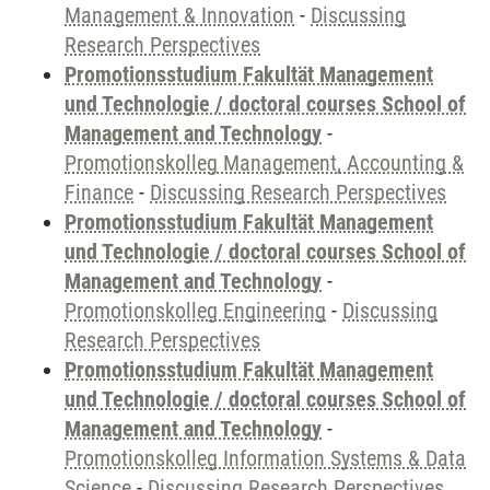
Management & Innovation
-
Discussing
Research Perspectives
Promotionsstudium Fakultät Management
und Technologie / doctoral courses School of
Management and Technology
-
Promotionskolleg Management, Accounting &
Finance
-
Discussing Research Perspectives
Promotionsstudium Fakultät Management
und Technologie / doctoral courses School of
Management and Technology
-
Promotionskolleg Engineering
-
Discussing
Research Perspectives
Promotionsstudium Fakultät Management
und Technologie / doctoral courses School of
Management and Technology
-
Promotionskolleg Information Systems & Data
Science
-
Discussing Research Perspectives