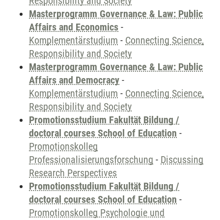
Responsibility and Society
Masterprogramm Governance & Law: Public
Affairs and Economics
-
Komplementärstudium
-
Connecting Science,
Responsibility and Society
Masterprogramm Governance & Law: Public
Affairs and Democracy
-
Komplementärstudium
-
Connecting Science,
Responsibility and Society
Promotionsstudium Fakultät Bildung /
doctoral courses School of Education
-
Promotionskolleg
Professionalisierungsforschung
-
Discussing
Research Perspectives
Promotionsstudium Fakultät Bildung /
doctoral courses School of Education
-
Promotionskolleg Psychologie und