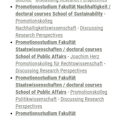
Promotionsstudium Fakultät Nachhaltigkeit /
doctoral courses School of Sustainability
-
Promotionskolleg
Nachhaltigkeitswissenschaft
-
Discussing
Research Perspectives
Promotionsstudium Fakultät
Staatswissenschaften / doctoral courses
School of Public Affairs
-
Joachim Herz
Promotionskolleg für Rechtswissenschaft
-
Discussing Research Perspectives
Promotionsstudium Fakultät
Staatswissenschaften / doctoral courses
School of Public Affairs
-
Promotionskolleg
Politikwissenschaft
-
Discussing Research
Perspectives
Promotionsstudium Fakultät