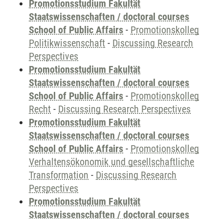
Promotionsstudium Fakultät
Staatswissenschaften / doctoral courses
School of Public Affairs
-
Promotionskolleg
Politikwissenschaft
-
Discussing Research
Perspectives
Promotionsstudium Fakultät
Staatswissenschaften / doctoral courses
School of Public Affairs
-
Promotionskolleg
Recht
-
Discussing Research Perspectives
Promotionsstudium Fakultät
Staatswissenschaften / doctoral courses
School of Public Affairs
-
Promotionskolleg
Verhaltensökonomik und gesellschaftliche
Transformation
-
Discussing Research
Perspectives
Promotionsstudium Fakultät
Staatswissenschaften / doctoral courses