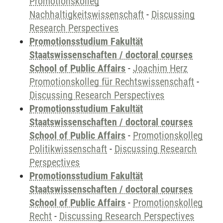
Promotionskolleg
Nachhaltigkeitswissenschaft
-
Discussing
Research Perspectives
Promotionsstudium Fakultät
Staatswissenschaften / doctoral courses
School of Public Affairs
-
Joachim Herz
Promotionskolleg für Rechtswissenschaft
-
Discussing Research Perspectives
Promotionsstudium Fakultät
Staatswissenschaften / doctoral courses
School of Public Affairs
-
Promotionskolleg
Politikwissenschaft
-
Discussing Research
Perspectives
Promotionsstudium Fakultät
Staatswissenschaften / doctoral courses
School of Public Affairs
-
Promotionskolleg
Recht
-
Discussing Research Perspectives