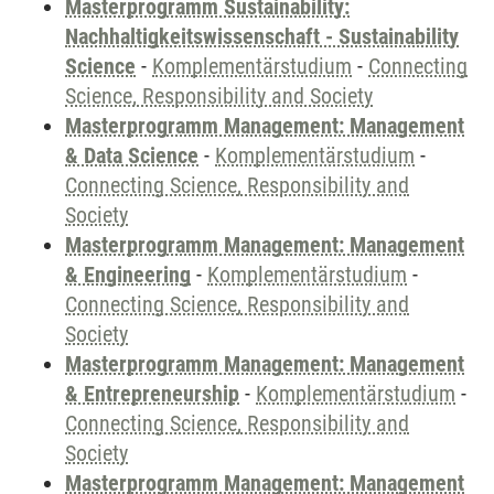
Masterprogramm Sustainability:
Nachhaltigkeitswissenschaft - Sustainability
Science
-
Komplementärstudium
-
Connecting
Science, Responsibility and Society
Masterprogramm Management: Management
& Data Science
-
Komplementärstudium
-
Connecting Science, Responsibility and
Society
Masterprogramm Management: Management
& Engineering
-
Komplementärstudium
-
Connecting Science, Responsibility and
Society
Masterprogramm Management: Management
& Entrepreneurship
-
Komplementärstudium
-
Connecting Science, Responsibility and
Society
Masterprogramm Management: Management