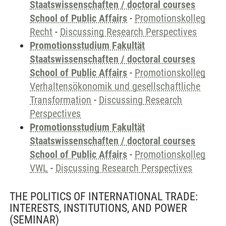
Staatswissenschaften / doctoral courses
School of Public Affairs
-
Promotionskolleg
Recht
-
Discussing Research Perspectives
Promotionsstudium Fakultät
Staatswissenschaften / doctoral courses
School of Public Affairs
-
Promotionskolleg
Verhaltensökonomik und gesellschaftliche
Transformation
-
Discussing Research
Perspectives
Promotionsstudium Fakultät
Staatswissenschaften / doctoral courses
School of Public Affairs
-
Promotionskolleg
VWL
-
Discussing Research Perspectives
THE POLITICS OF INTERNATIONAL TRADE:
INTERESTS, INSTITUTIONS, AND POWER
(SEMINAR)