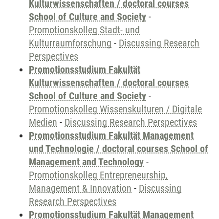
Kulturwissenschaften / doctoral courses
School of Culture and Society
-
Promotionskolleg Stadt- und
Kulturraumforschung
-
Discussing Research
Perspectives
Promotionsstudium Fakultät
Kulturwissenschaften / doctoral courses
School of Culture and Society
-
Promotionskolleg Wissenskulturen / Digitale
Medien
-
Discussing Research Perspectives
Promotionsstudium Fakultät Management
und Technologie / doctoral courses School of
Management and Technology
-
Promotionskolleg Entrepreneurship,
Management & Innovation
-
Discussing
Research Perspectives
Promotionsstudium Fakultät Management