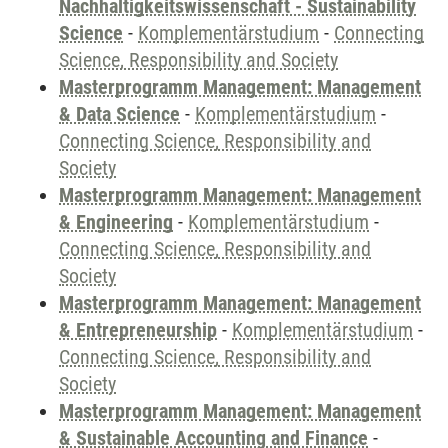
Nachhaltigkeitswissenschaft - Sustainability
Science
-
Komplementärstudium
-
Connecting
Science, Responsibility and Society
Masterprogramm Management: Management
& Data Science
-
Komplementärstudium
-
Connecting Science, Responsibility and
Society
Masterprogramm Management: Management
& Engineering
-
Komplementärstudium
-
Connecting Science, Responsibility and
Society
Masterprogramm Management: Management
& Entrepreneurship
-
Komplementärstudium
-
Connecting Science, Responsibility and
Society
Masterprogramm Management: Management
& Sustainable Accounting and Finance
-