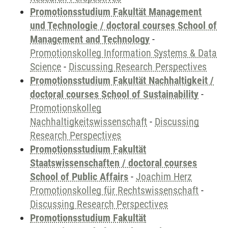
Promotionsstudium Fakultät Management
und Technologie / doctoral courses School of
Management and Technology
-
Promotionskolleg Information Systems & Data
Science
-
Discussing Research Perspectives
Promotionsstudium Fakultät Nachhaltigkeit /
doctoral courses School of Sustainability
-
Promotionskolleg
Nachhaltigkeitswissenschaft
-
Discussing
Research Perspectives
Promotionsstudium Fakultät
Staatswissenschaften / doctoral courses
School of Public Affairs
-
Joachim Herz
Promotionskolleg für Rechtswissenschaft
-
Discussing Research Perspectives
Promotionsstudium Fakultät