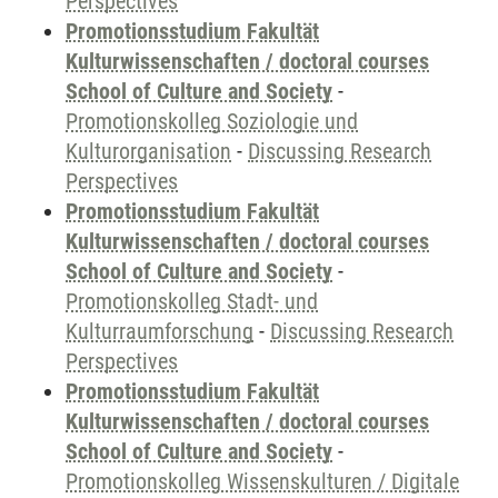
Perspectives
Promotionsstudium Fakultät
Kulturwissenschaften / doctoral courses
School of Culture and Society
-
Promotionskolleg Soziologie und
Kulturorganisation
-
Discussing Research
Perspectives
Promotionsstudium Fakultät
Kulturwissenschaften / doctoral courses
School of Culture and Society
-
Promotionskolleg Stadt- und
Kulturraumforschung
-
Discussing Research
Perspectives
Promotionsstudium Fakultät
Kulturwissenschaften / doctoral courses
School of Culture and Society
-
Promotionskolleg Wissenskulturen / Digitale