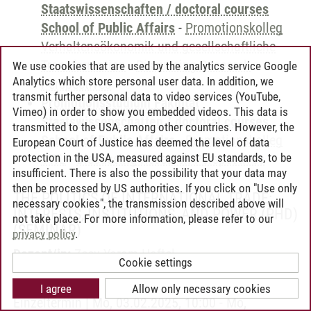
Staatswissenschaften / doctoral courses
School of Public Affairs
-
Promotionskolleg
Verhaltensökonomik und gesellschaftliche
Transformation
-
Discussing Research
We use cookies that are used by the analytics service Google
Analytics which store personal user data. In addition, we
Perspectives
transmit further personal data to video services (YouTube,
Promotionsstudium Fakultät
Vimeo) in order to show you embedded videos. This data is
Staatswissenschaften / doctoral courses
transmitted to the USA, among other countries. However, the
School of Public Affairs
-
Promotionskolleg
European Court of Justice has deemed the level of data
protection in the USA, measured against EU standards, to be
VWL
-
Discussing Research Perspectives
insufficient. There is also the possibility that your data may
then be processed by US authorities. If you click on "Use only
THE POLITICS OF INTERNATIONAL TRADE:
necessary cookies", the transmission described above will
INTERESTS, INSTITUTIONS, AND POWER (PHD)
not take place. For more information, please refer to our
(SEMINAR)
privacy policy
.
Dozent/in:
Zeev Yoram Haftel
Cookie settings
Termin:
I agree
Allow only necessary cookies
Einzeltermin | Mo, 03.02.2025, 10:00 - Mo,