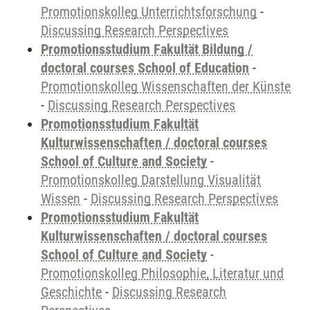
Promotionskolleg Unterrichtsforschung
-
Discussing Research Perspectives
Promotionsstudium Fakultät Bildung /
doctoral courses School of Education
-
Promotionskolleg Wissenschaften der Künste
-
Discussing Research Perspectives
Promotionsstudium Fakultät
Kulturwissenschaften / doctoral courses
School of Culture and Society
-
Promotionskolleg Darstellung Visualität
Wissen
-
Discussing Research Perspectives
Promotionsstudium Fakultät
Kulturwissenschaften / doctoral courses
School of Culture and Society
-
Promotionskolleg Philosophie, Literatur und
Geschichte
-
Discussing Research