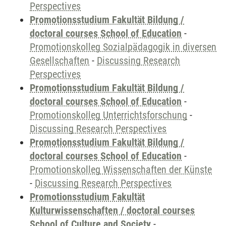
Perspectives
Promotionsstudium Fakultät Bildung /
doctoral courses School of Education
-
Promotionskolleg Sozialpädagogik in diversen
Gesellschaften
-
Discussing Research
Perspectives
Promotionsstudium Fakultät Bildung /
doctoral courses School of Education
-
Promotionskolleg Unterrichtsforschung
-
Discussing Research Perspectives
Promotionsstudium Fakultät Bildung /
doctoral courses School of Education
-
Promotionskolleg Wissenschaften der Künste
-
Discussing Research Perspectives
Promotionsstudium Fakultät
Kulturwissenschaften / doctoral courses
School of Culture and Society
-