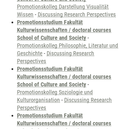
Promotionskolleg Darstellung Visualität
Wissen
-
Discussing Research Perspectives
Promotionsstudium Fakultät
Kulturwissenschaften / doctoral courses
School of Culture and Society
-
Promotionskolleg Philosophie, Literatur und
Geschichte
-
Discussing Research
Perspectives
Promotionsstudium Fakultät
Kulturwissenschaften / doctoral courses
School of Culture and Society
-
Promotionskolleg Soziologie und
Kulturorganisation
-
Discussing Research
Perspectives
Promotionsstudium Fakultät
Kulturwissenschaften / doctoral courses