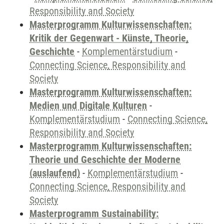
Responsibility and Society
Masterprogramm Kulturwissenschaften:
Kritik der Gegenwart - Künste, Theorie,
Geschichte
-
Komplementärstudium
-
Connecting Science, Responsibility and
Society
Masterprogramm Kulturwissenschaften:
Medien und Digitale Kulturen
-
Komplementärstudium
-
Connecting Science,
Responsibility and Society
Masterprogramm Kulturwissenschaften:
Theorie und Geschichte der Moderne
(auslaufend)
-
Komplementärstudium
-
Connecting Science, Responsibility and
Society
Masterprogramm Sustainability: