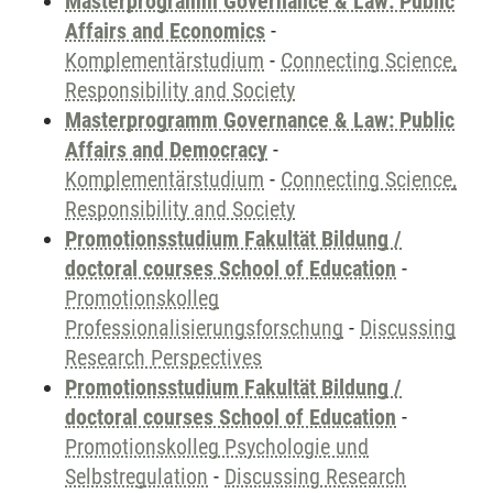
Masterprogramm Governance & Law: Public
Affairs and Economics
-
Komplementärstudium
-
Connecting Science,
Responsibility and Society
Masterprogramm Governance & Law: Public
Affairs and Democracy
-
Komplementärstudium
-
Connecting Science,
Responsibility and Society
Promotionsstudium Fakultät Bildung /
doctoral courses School of Education
-
Promotionskolleg
Professionalisierungsforschung
-
Discussing
Research Perspectives
Promotionsstudium Fakultät Bildung /
doctoral courses School of Education
-
Promotionskolleg Psychologie und
Selbstregulation
-
Discussing Research