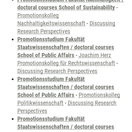
doctoral courses School of Sustainability
-
Promotionskolleg
Nachhaltigkeitswissenschaft
-
Discussing
Research Perspectives
Promotionsstudium Fakultät
Staatswissenschaften / doctoral courses
School of Public Affairs
-
Joachim Herz
Promotionskolleg für Rechtswissenschaft
-
Discussing Research Perspectives
Promotionsstudium Fakultät
Staatswissenschaften / doctoral courses
School of Public Affairs
-
Promotionskolleg
Politikwissenschaft
-
Discussing Research
Perspectives
Promotionsstudium Fakultät
Staatswissenschaften / doctoral courses