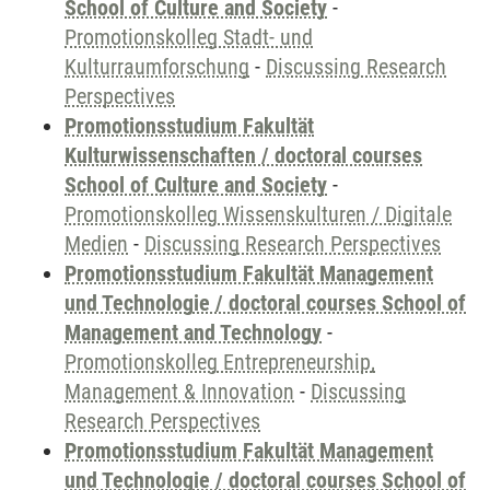
School of Culture and Society
-
Promotionskolleg Stadt- und
Kulturraumforschung
-
Discussing Research
Perspectives
Promotionsstudium Fakultät
Kulturwissenschaften / doctoral courses
School of Culture and Society
-
Promotionskolleg Wissenskulturen / Digitale
Medien
-
Discussing Research Perspectives
Promotionsstudium Fakultät Management
und Technologie / doctoral courses School of
Management and Technology
-
Promotionskolleg Entrepreneurship,
Management & Innovation
-
Discussing
Research Perspectives
Promotionsstudium Fakultät Management
und Technologie / doctoral courses School of