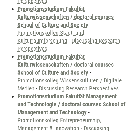
Perspectives
Promotionsstudium Fakultät
Kulturwissenschaften / doctoral courses
School of Culture and Society
-
Promotionskolleg Stadt- und
Kulturraumforschung
-
Discussing Research
Perspectives
Promotionsstudium Fakultät
Kulturwissenschaften / doctoral courses
School of Culture and Society
-
Promotionskolleg Wissenskulturen / Digitale
Medien
-
Discussing Research Perspectives
Promotionsstudium Fakultät Management
und Technologie / doctoral courses School of
Management and Technology
-
Promotionskolleg Entrepreneurship,
Management & Innovation
-
Discussing