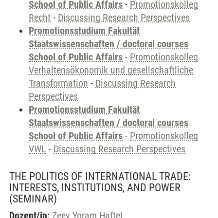
School of Public Affairs
-
Promotionskolleg
Recht
-
Discussing Research Perspectives
Promotionsstudium Fakultät
Staatswissenschaften / doctoral courses
School of Public Affairs
-
Promotionskolleg
Verhaltensökonomik und gesellschaftliche
Transformation
-
Discussing Research
Perspectives
Promotionsstudium Fakultät
Staatswissenschaften / doctoral courses
School of Public Affairs
-
Promotionskolleg
VWL
-
Discussing Research Perspectives
THE POLITICS OF INTERNATIONAL TRADE:
INTERESTS, INSTITUTIONS, AND POWER
(SEMINAR)
Dozent/in:
Zeev Yoram Haftel