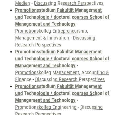
Medien
-
Discussing Research Perspectives
Promotionsstudium Fakultät Management
und Technologie / doctoral courses School of
Management and Technology
-
Promotionskolleg Entrepreneurship,
Management & Innovation
-
Discussing
Research Perspectives
Promotionsstudium Fakultät Management
und Technologie / doctoral courses School of
Management and Technology
-
Promotionskolleg Management, Accounting &
Finance
-
Discussing Research Perspectives
Promotionsstudium Fakultät Management
und Technologie / doctoral courses School of
Management and Technology
-
Promotionskolleg Engineering
-
Discussing
Research Perspectives