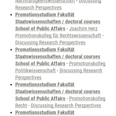
Nachhaltigkeitswissenschaft
-
Discussing
Research Perspectives
Promotionsstudium Fakultät
Staatswissenschaften / doctoral courses
School of Public Affairs
-
Joachim Herz
Promotionskolleg für Rechtswissenschaft
-
Discussing Research Perspectives
Promotionsstudium Fakultät
Staatswissenschaften / doctoral courses
School of Public Affairs
-
Promotionskolleg
Politikwissenschaft
-
Discussing Research
Perspectives
Promotionsstudium Fakultät
Staatswissenschaften / doctoral courses
School of Public Affairs
-
Promotionskolleg
Recht
-
Discussing Research Perspectives
Promotionsstudium Fakultät