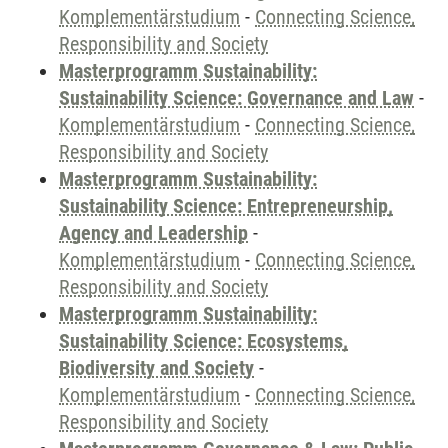
Komplementärstudium
-
Connecting Science,
Responsibility and Society
Masterprogramm Sustainability:
Sustainability Science: Governance and Law
-
Komplementärstudium
-
Connecting Science,
Responsibility and Society
Masterprogramm Sustainability:
Sustainability Science: Entrepreneurship,
Agency and Leadership
-
Komplementärstudium
-
Connecting Science,
Responsibility and Society
Masterprogramm Sustainability:
Sustainability Science: Ecosystems,
Biodiversity and Society
-
Komplementärstudium
-
Connecting Science,
Responsibility and Society