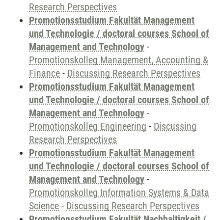
Research Perspectives
Promotionsstudium Fakultät Management
und Technologie / doctoral courses School of
Management and Technology
-
Promotionskolleg Management, Accounting &
Finance
-
Discussing Research Perspectives
Promotionsstudium Fakultät Management
und Technologie / doctoral courses School of
Management and Technology
-
Promotionskolleg Engineering
-
Discussing
Research Perspectives
Promotionsstudium Fakultät Management
und Technologie / doctoral courses School of
Management and Technology
-
Promotionskolleg Information Systems & Data
Science
-
Discussing Research Perspectives
Promotionsstudium Fakultät Nachhaltigkeit /