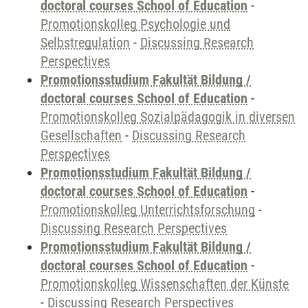
doctoral courses School of Education
-
Promotionskolleg Psychologie und
Selbstregulation
-
Discussing Research
Perspectives
Promotionsstudium Fakultät Bildung /
doctoral courses School of Education
-
Promotionskolleg Sozialpädagogik in diversen
Gesellschaften
-
Discussing Research
Perspectives
Promotionsstudium Fakultät Bildung /
doctoral courses School of Education
-
Promotionskolleg Unterrichtsforschung
-
Discussing Research Perspectives
Promotionsstudium Fakultät Bildung /
doctoral courses School of Education
-
Promotionskolleg Wissenschaften der Künste
-
Discussing Research Perspectives