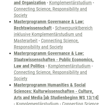
and Organization
-
Komplementärstudium
-
Connecting Science, Responsibility and
Society
Masterprogramm Governance & Law:
Rechtswissenschaft
-
Schwerpunktbereich
inklusive Komplementärstudium und
Masterarbeit
-
Connecting Science,
Responsibility and Society
Masterprogramm Governance & Law:
Staatswissenschaften - Public Economics,
Law and Politics
-
Komplementärstudium
-
Connecting Science, Responsibility and
Society
Masterprogramm Humanities & Social
Sciences: Kulturwissenschaften - Culture,
Arts and Media [ab Studienbeginn WS 13/14]
-
Komplementärstudium
-
Connecting Science,