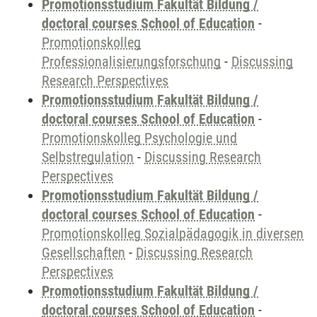
Promotionsstudium Fakultät Bildung /
doctoral courses School of Education
-
Promotionskolleg
Professionalisierungsforschung
-
Discussing
Research Perspectives
Promotionsstudium Fakultät Bildung /
doctoral courses School of Education
-
Promotionskolleg Psychologie und
Selbstregulation
-
Discussing Research
Perspectives
Promotionsstudium Fakultät Bildung /
doctoral courses School of Education
-
Promotionskolleg Sozialpädagogik in diversen
Gesellschaften
-
Discussing Research
Perspectives
Promotionsstudium Fakultät Bildung /
doctoral courses School of Education
-