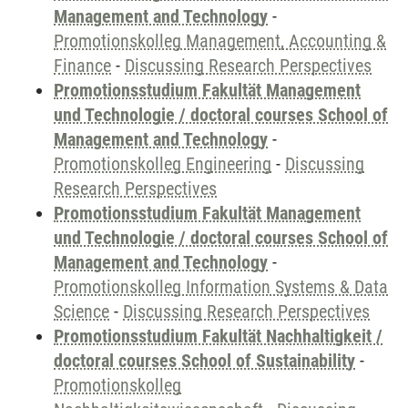
Management and Technology
-
Promotionskolleg Management, Accounting &
Finance
-
Discussing Research Perspectives
Promotionsstudium Fakultät Management
und Technologie / doctoral courses School of
Management and Technology
-
Promotionskolleg Engineering
-
Discussing
Research Perspectives
Promotionsstudium Fakultät Management
und Technologie / doctoral courses School of
Management and Technology
-
Promotionskolleg Information Systems & Data
Science
-
Discussing Research Perspectives
Promotionsstudium Fakultät Nachhaltigkeit /
doctoral courses School of Sustainability
-
Promotionskolleg