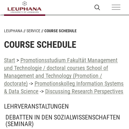
LEUPHANA
SERVICE
COURSE SCHEDULE
COURSE SCHEDULE
Start
>
Promotionsstudium Fakultät Management
und Technologie / doctoral courses School of
Management and Technology (Promotion /
doctorate)
->
Promotionskolleg Information Systems
& Data Science
->
Discussing Research Perspectives
LEHRVERANSTALTUNGEN
DEBATTEN IN DEN SOZIALWISSENSCHAFTEN
(SEMINAR)