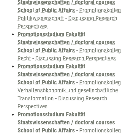
Staatswissenschaften / doctoral courses
School of Public Affairs
-
Promotionskolleg
Politikwissenschaft
-
Discussing Research
Perspectives
Promotionsstudium Fakultät
Staatswissenschaften / doctoral courses
School of Public Affairs
-
Promotionskolleg
Recht
-
Discussing Research Perspectives
Promotionsstudium Fakultät
Staatswissenschaften / doctoral courses
School of Public Affairs
-
Promotionskolleg
Verhaltensökonomik und gesellschaftliche
Transformation
-
Discussing Research
Perspectives
Promotionsstudium Fakultät
Staatswissenschaften / doctoral courses
School of Public Affairs
-
Promotionskolleg