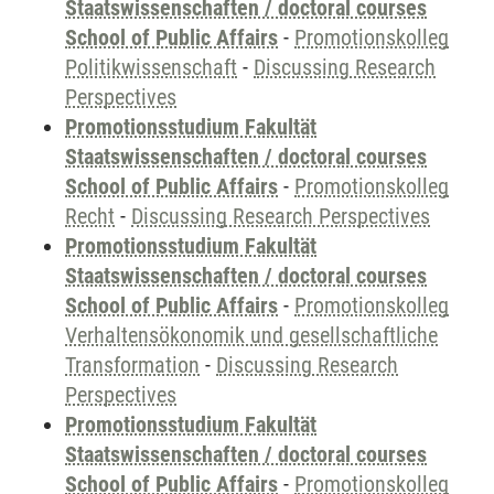
Staatswissenschaften / doctoral courses
School of Public Affairs
-
Promotionskolleg
Politikwissenschaft
-
Discussing Research
Perspectives
Promotionsstudium Fakultät
Staatswissenschaften / doctoral courses
School of Public Affairs
-
Promotionskolleg
Recht
-
Discussing Research Perspectives
Promotionsstudium Fakultät
Staatswissenschaften / doctoral courses
School of Public Affairs
-
Promotionskolleg
Verhaltensökonomik und gesellschaftliche
Transformation
-
Discussing Research
Perspectives
Promotionsstudium Fakultät
Staatswissenschaften / doctoral courses
School of Public Affairs
-
Promotionskolleg