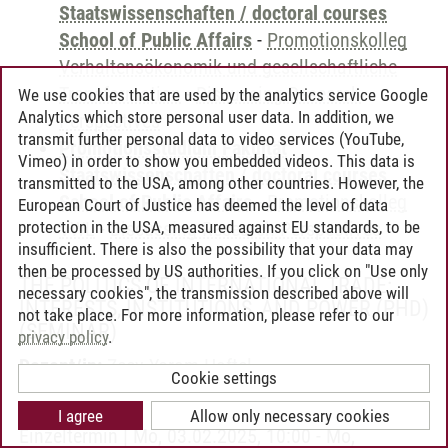
Staatswissenschaften / doctoral courses
School of Public Affairs
-
Promotionskolleg
Verhaltensökonomik und gesellschaftliche
Transformation
-
Discussing Research
We use cookies that are used by the analytics service Google
Analytics which store personal user data. In addition, we
Perspectives
transmit further personal data to video services (YouTube,
Promotionsstudium Fakultät
Vimeo) in order to show you embedded videos. This data is
Staatswissenschaften / doctoral courses
transmitted to the USA, among other countries. However, the
School of Public Affairs
-
Promotionskolleg
European Court of Justice has deemed the level of data
protection in the USA, measured against EU standards, to be
VWL
-
Discussing Research Perspectives
insufficient. There is also the possibility that your data may
then be processed by US authorities. If you click on "Use only
THE POLITICS OF INTERNATIONAL TRADE:
necessary cookies", the transmission described above will
INTERESTS, INSTITUTIONS, AND POWER (PHD)
not take place. For more information, please refer to our
(SEMINAR)
privacy policy
.
Dozent/in:
Zeev Yoram Haftel
Cookie settings
Termin:
I agree
Allow only necessary cookies
Einzeltermin | Mo, 03.02.2025, 10:00 - Mo,