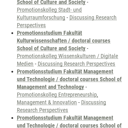
School of Culture and Society
-
Promotionskolleg Stadt- und
Kulturraumforschung
-
Discussing Research
Perspectives
Promotionsstudium Fakultät
Kulturwissenschaften / doctoral courses
School of Culture and Society
-
Promotionskolleg Wissenskulturen / Digitale
Medien
-
Discussing Research Perspectives
Promotionsstudium Fakultät Management
und Technologie / doctoral courses School of
Management and Technology
-
Promotionskolleg Entrepreneurship,
Management & Innovation
-
Discussing
Research Perspectives
Promotionsstudium Fakultät Management
und Technologie / doctoral courses School of