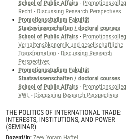
School of Public Affairs
-
Promotionskolleg
Recht
-
Discussing Research Perspectives
Promotionsstudium Fakultät
Staatswissenschaften / doctoral courses
School of Public Affairs
-
Promotionskolleg
Verhaltensökonomik und gesellschaftliche
Transformation
-
Discussing Research
Perspectives
Promotionsstudium Fakultät
Staatswissenschaften / doctoral courses
School of Public Affairs
-
Promotionskolleg
VWL
-
Discussing Research Perspectives
THE POLITICS OF INTERNATIONAL TRADE:
INTERESTS, INSTITUTIONS, AND POWER
(SEMINAR)
Dozent/in:
Zeev Yoram Haftel