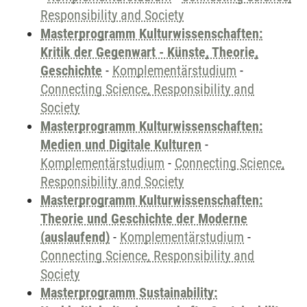
Responsibility and Society
Masterprogramm Kulturwissenschaften:
Kritik der Gegenwart - Künste, Theorie,
Geschichte
-
Komplementärstudium
-
Connecting Science, Responsibility and
Society
Masterprogramm Kulturwissenschaften:
Medien und Digitale Kulturen
-
Komplementärstudium
-
Connecting Science,
Responsibility and Society
Masterprogramm Kulturwissenschaften:
Theorie und Geschichte der Moderne
(auslaufend)
-
Komplementärstudium
-
Connecting Science, Responsibility and
Society
Masterprogramm Sustainability: