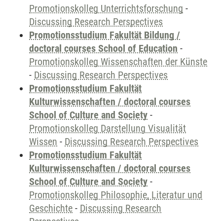
Promotionskolleg Unterrichtsforschung
-
Discussing Research Perspectives
Promotionsstudium Fakultät Bildung /
doctoral courses School of Education
-
Promotionskolleg Wissenschaften der Künste
-
Discussing Research Perspectives
Promotionsstudium Fakultät
Kulturwissenschaften / doctoral courses
School of Culture and Society
-
Promotionskolleg Darstellung Visualität
Wissen
-
Discussing Research Perspectives
Promotionsstudium Fakultät
Kulturwissenschaften / doctoral courses
School of Culture and Society
-
Promotionskolleg Philosophie, Literatur und
Geschichte
-
Discussing Research