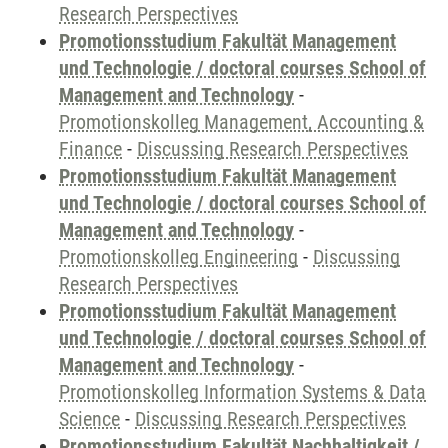
Research Perspectives
Promotionsstudium Fakultät Management
und Technologie / doctoral courses School of
Management and Technology
-
Promotionskolleg Management, Accounting &
Finance
-
Discussing Research Perspectives
Promotionsstudium Fakultät Management
und Technologie / doctoral courses School of
Management and Technology
-
Promotionskolleg Engineering
-
Discussing
Research Perspectives
Promotionsstudium Fakultät Management
und Technologie / doctoral courses School of
Management and Technology
-
Promotionskolleg Information Systems & Data
Science
-
Discussing Research Perspectives
Promotionsstudium Fakultät Nachhaltigkeit /