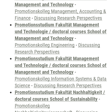
Management and Technology
-
Promotionskolleg Management, Accounting &
Finance
-
Discussing Research Perspectives
Promotionsstudium Fakultät Management
und Technologie / doctoral courses School of
Management and Technology
-
Promotionskolleg Engineering
-
Discussing
Research Perspectives
Promotionsstudium Fakultät Management
und Technologie / doctoral courses School of
Management and Technology
-
Promotionskolleg Information Systems & Data
Science
-
Discussing Research Perspectives
Promotionsstudium Fakultät Nachhaltigkeit /
doctoral courses School of Sustainability
-
Promotionskolleg