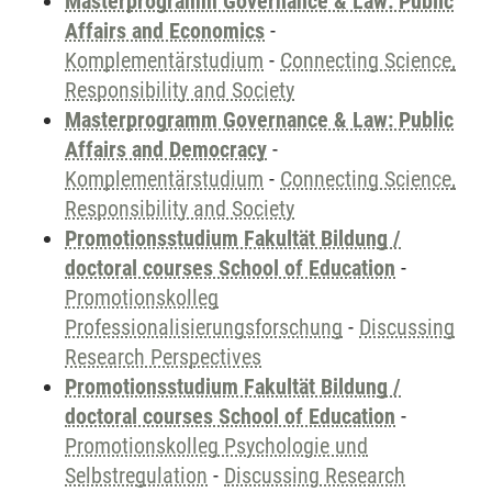
Masterprogramm Governance & Law: Public
Affairs and Economics
-
Komplementärstudium
-
Connecting Science,
Responsibility and Society
Masterprogramm Governance & Law: Public
Affairs and Democracy
-
Komplementärstudium
-
Connecting Science,
Responsibility and Society
Promotionsstudium Fakultät Bildung /
doctoral courses School of Education
-
Promotionskolleg
Professionalisierungsforschung
-
Discussing
Research Perspectives
Promotionsstudium Fakultät Bildung /
doctoral courses School of Education
-
Promotionskolleg Psychologie und
Selbstregulation
-
Discussing Research