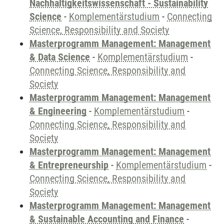
Nachhaltigkeitswissenschaft - Sustainability
Science
-
Komplementärstudium
-
Connecting
Science, Responsibility and Society
Masterprogramm Management: Management
& Data Science
-
Komplementärstudium
-
Connecting Science, Responsibility and
Society
Masterprogramm Management: Management
& Engineering
-
Komplementärstudium
-
Connecting Science, Responsibility and
Society
Masterprogramm Management: Management
& Entrepreneurship
-
Komplementärstudium
-
Connecting Science, Responsibility and
Society
Masterprogramm Management: Management
& Sustainable Accounting and Finance
-