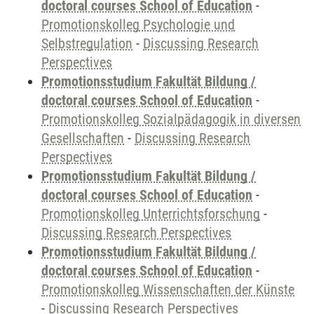
doctoral courses School of Education
-
Promotionskolleg Psychologie und
Selbstregulation
-
Discussing Research
Perspectives
Promotionsstudium Fakultät Bildung /
doctoral courses School of Education
-
Promotionskolleg Sozialpädagogik in diversen
Gesellschaften
-
Discussing Research
Perspectives
Promotionsstudium Fakultät Bildung /
doctoral courses School of Education
-
Promotionskolleg Unterrichtsforschung
-
Discussing Research Perspectives
Promotionsstudium Fakultät Bildung /
doctoral courses School of Education
-
Promotionskolleg Wissenschaften der Künste
-
Discussing Research Perspectives