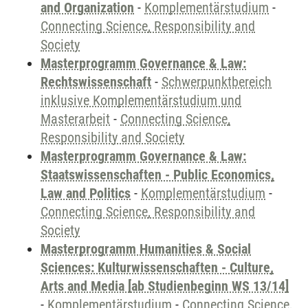
and Organization
-
Komplementärstudium
-
Connecting Science, Responsibility and
Society
Masterprogramm Governance & Law:
Rechtswissenschaft
-
Schwerpunktbereich
inklusive Komplementärstudium und
Masterarbeit
-
Connecting Science,
Responsibility and Society
Masterprogramm Governance & Law:
Staatswissenschaften - Public Economics,
Law and Politics
-
Komplementärstudium
-
Connecting Science, Responsibility and
Society
Masterprogramm Humanities & Social
Sciences: Kulturwissenschaften - Culture,
Arts and Media [ab Studienbeginn WS 13/14]
-
Komplementärstudium
-
Connecting Science,