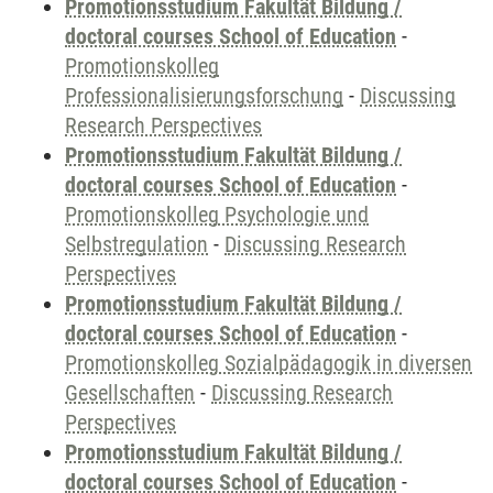
Promotionsstudium Fakultät Bildung /
doctoral courses School of Education
-
Promotionskolleg
Professionalisierungsforschung
-
Discussing
Research Perspectives
Promotionsstudium Fakultät Bildung /
doctoral courses School of Education
-
Promotionskolleg Psychologie und
Selbstregulation
-
Discussing Research
Perspectives
Promotionsstudium Fakultät Bildung /
doctoral courses School of Education
-
Promotionskolleg Sozialpädagogik in diversen
Gesellschaften
-
Discussing Research
Perspectives
Promotionsstudium Fakultät Bildung /
doctoral courses School of Education
-