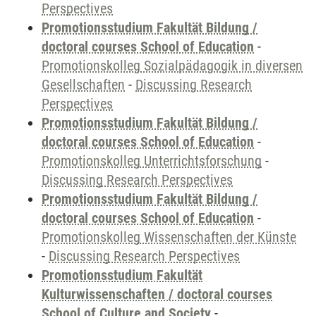
Perspectives
Promotionsstudium Fakultät Bildung /
doctoral courses School of Education
-
Promotionskolleg Sozialpädagogik in diversen
Gesellschaften
-
Discussing Research
Perspectives
Promotionsstudium Fakultät Bildung /
doctoral courses School of Education
-
Promotionskolleg Unterrichtsforschung
-
Discussing Research Perspectives
Promotionsstudium Fakultät Bildung /
doctoral courses School of Education
-
Promotionskolleg Wissenschaften der Künste
-
Discussing Research Perspectives
Promotionsstudium Fakultät
Kulturwissenschaften / doctoral courses
School of Culture and Society
-