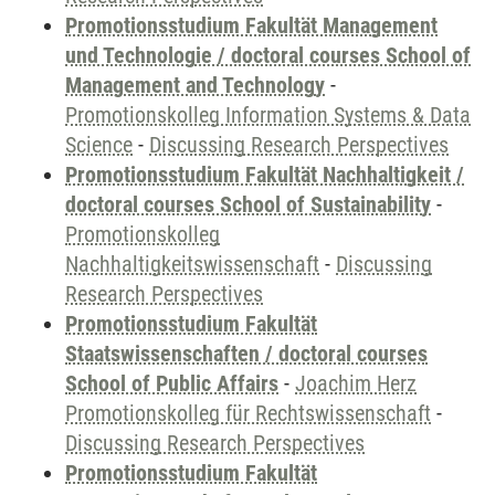
Promotionsstudium Fakultät Management
und Technologie / doctoral courses School of
Management and Technology
-
Promotionskolleg Information Systems & Data
Science
-
Discussing Research Perspectives
Promotionsstudium Fakultät Nachhaltigkeit /
doctoral courses School of Sustainability
-
Promotionskolleg
Nachhaltigkeitswissenschaft
-
Discussing
Research Perspectives
Promotionsstudium Fakultät
Staatswissenschaften / doctoral courses
School of Public Affairs
-
Joachim Herz
Promotionskolleg für Rechtswissenschaft
-
Discussing Research Perspectives
Promotionsstudium Fakultät