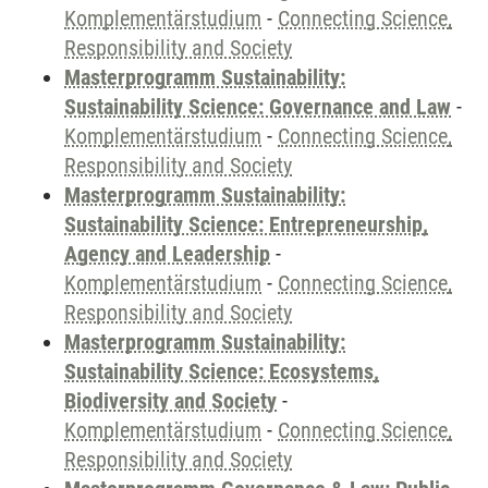
Komplementärstudium
-
Connecting Science,
Responsibility and Society
Masterprogramm Sustainability:
Sustainability Science: Governance and Law
-
Komplementärstudium
-
Connecting Science,
Responsibility and Society
Masterprogramm Sustainability:
Sustainability Science: Entrepreneurship,
Agency and Leadership
-
Komplementärstudium
-
Connecting Science,
Responsibility and Society
Masterprogramm Sustainability:
Sustainability Science: Ecosystems,
Biodiversity and Society
-
Komplementärstudium
-
Connecting Science,
Responsibility and Society