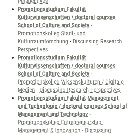
Perspectives
Promotionsstudium Fakultät
Kulturwissenschaften / doctoral courses
School of Culture and Society
-
Promotionskolleg Stadt- und
Kulturraumforschung
-
Discussing Research
Perspectives
Promotionsstudium Fakultät
Kulturwissenschaften / doctoral courses
School of Culture and Society
-
Promotionskolleg Wissenskulturen / Digitale
Medien
-
Discussing Research Perspectives
Promotionsstudium Fakultät Management
und Technologie / doctoral courses School of
Management and Technology
-
Promotionskolleg Entrepreneurship,
Management & Innovation
-
Discussing