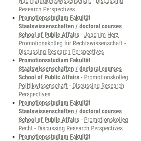
Nachhaltigkeitswissenschaft
-
Discussing
Research Perspectives
Promotionsstudium Fakultät
Staatswissenschaften / doctoral courses
School of Public Affairs
-
Joachim Herz
Promotionskolleg für Rechtswissenschaft
-
Discussing Research Perspectives
Promotionsstudium Fakultät
Staatswissenschaften / doctoral courses
School of Public Affairs
-
Promotionskolleg
Politikwissenschaft
-
Discussing Research
Perspectives
Promotionsstudium Fakultät
Staatswissenschaften / doctoral courses
School of Public Affairs
-
Promotionskolleg
Recht
-
Discussing Research Perspectives
Promotionsstudium Fakultät