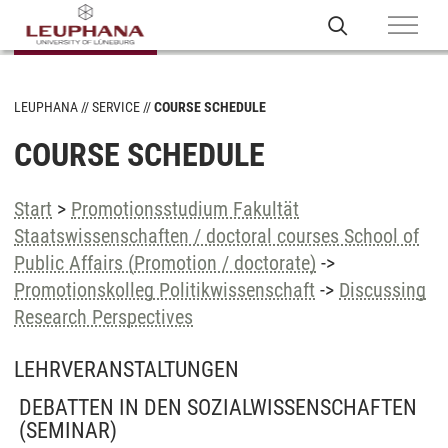
LEUPHANA
SERVICE
COURSE SCHEDULE
COURSE SCHEDULE
Start
>
Promotionsstudium Fakultät
Staatswissenschaften / doctoral courses School of
Public Affairs (Promotion / doctorate)
->
Promotionskolleg Politikwissenschaft
->
Discussing
Research Perspectives
LEHRVERANSTALTUNGEN
DEBATTEN IN DEN SOZIALWISSENSCHAFTEN
(SEMINAR)