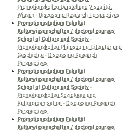
Promotionskolleg Darstellung Visualität
Wissen
-
Discussing Research Perspectives
Promotionsstudium Fakultät
Kulturwissenschaften / doctoral courses
School of Culture and Society
-
Promotionskolleg Philosophie, Literatur und
Geschichte
-
Discussing Research
Perspectives
Promotionsstudium Fakultät
Kulturwissenschaften / doctoral courses
School of Culture and Society
-
Promotionskolleg Soziologie und
Kulturorganisation
-
Discussing Research
Perspectives
Promotionsstudium Fakultät
Kulturwissenschaften / doctoral courses