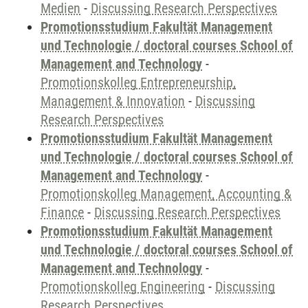
Medien
-
Discussing Research Perspectives
Promotionsstudium Fakultät Management
und Technologie / doctoral courses School of
Management and Technology
-
Promotionskolleg Entrepreneurship,
Management & Innovation
-
Discussing
Research Perspectives
Promotionsstudium Fakultät Management
und Technologie / doctoral courses School of
Management and Technology
-
Promotionskolleg Management, Accounting &
Finance
-
Discussing Research Perspectives
Promotionsstudium Fakultät Management
und Technologie / doctoral courses School of
Management and Technology
-
Promotionskolleg Engineering
-
Discussing
Research Perspectives