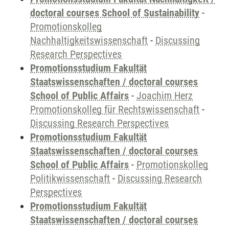
doctoral courses School of Sustainability
-
Promotionskolleg
Nachhaltigkeitswissenschaft
-
Discussing
Research Perspectives
Promotionsstudium Fakultät
Staatswissenschaften / doctoral courses
School of Public Affairs
-
Joachim Herz
Promotionskolleg für Rechtswissenschaft
-
Discussing Research Perspectives
Promotionsstudium Fakultät
Staatswissenschaften / doctoral courses
School of Public Affairs
-
Promotionskolleg
Politikwissenschaft
-
Discussing Research
Perspectives
Promotionsstudium Fakultät
Staatswissenschaften / doctoral courses