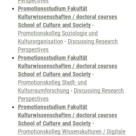
Perspectives
Promotionsstudium Fakultät
Kulturwissenschaften / doctoral courses
School of Culture and Society
-
Promotionskolleg Soziologie und
Kulturorganisation
-
Discussing Research
Perspectives
Promotionsstudium Fakultät
Kulturwissenschaften / doctoral courses
School of Culture and Society
-
Promotionskolleg Stadt- und
Kulturraumforschung
-
Discussing Research
Perspectives
Promotionsstudium Fakultät
Kulturwissenschaften / doctoral courses
School of Culture and Society
-
Promotionskolleg Wissenskulturen / Digitale