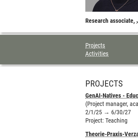
Research associate,
TABLE OF CON
Projects
Activities
PROJECTS
GenAI-Natives - Educa
(Project manager, acad
2/1/25
→
6/30/27
Project
:
Teaching
Theorie-Praxis-Verz