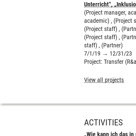
Unterricht“, „Inklus
(Project manager, aca
academic) , (Project st
(Project staff) , (Partn
(Project staff) , (Partn
staff) , (Partner)
7/1/19
→
12/31/23
Project
:
Transfer (R&
View all projects
ACTIVITIES
„Wie kann ich das in