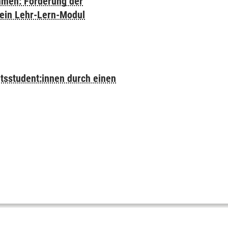
hmen: Förderung der
 ein Lehr-Lern-Modul
tsstudent:innen durch einen