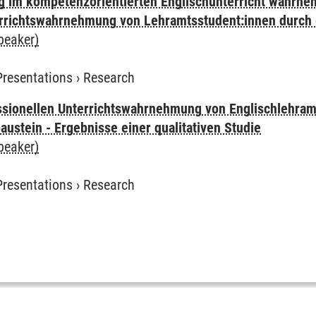
g im kompetenzorientierten Englischunterricht wahrne
errichtswahrnehmung von Lehramtsstudent:innen durch
peaker)
Presentations
›
Research
ssionellen Unterrichtswahrnehmung von Englischlehram
austein - Ergebnisse einer qualitativen Studie
peaker)
Presentations
›
Research