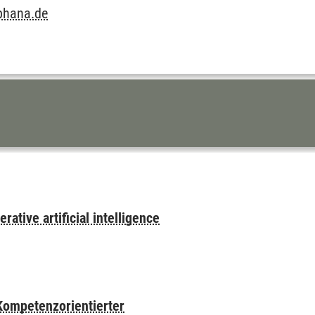
phana.de
ative artificial intelligence
Kompetenzorientierter