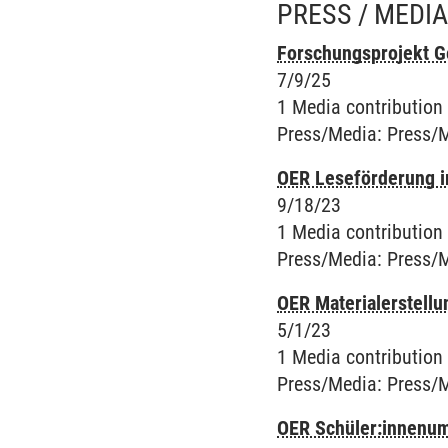
PRESS / MEDI
Forschungsprojekt Ge
7/9/25
1 Media contribution
Press/Media
:
Press/
OER Leseförderung i
9/18/23
1 Media contribution
Press/Media
:
Press/
OER Materialerstellu
5/1/23
1 Media contribution
Press/Media
:
Press/
OER Schüler:innenum