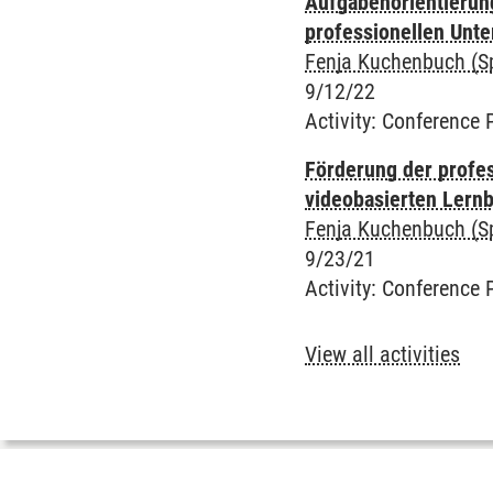
Aufgabenorientierun
professionellen Unt
Fenja Kuchenbuch (S
9/12/22
Activity
:
Conference 
Förderung der profe
videobasierten Lernb
Fenja Kuchenbuch (S
9/23/21
Activity
:
Conference 
View all activities