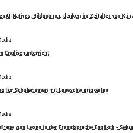
A
nAI-Natives: Bildung neu denken im Zeitalter von Künst
Media
m Englischunterricht
Media
ng für Schüler:innen mit Leseschwierigkeiten
Media
frage zum Lesen in der Fremdsprache Englisch - Sekun