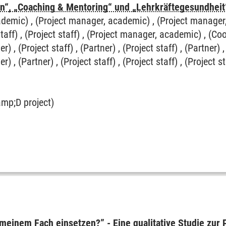
ion“, „Coaching & Mentoring“ und „Lehrkräftegesundheit
demic) , (Project manager, academic) , (Project manager
aff) , (Project staff) , (Project manager, academic) , (Coor
er) , (Project staff) , (Partner) , (Project staff) , (Partner) ,
er) , (Partner) , (Project staff) , (Project staff) , (Project st
amp;D project)
 meinem Fach einsetzen?” - Eine qualitative Studie zur