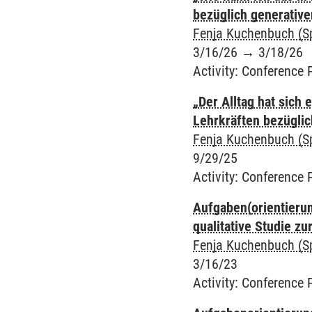
bezüglich generativer
Fenja Kuchenbuch (S
3/16/26
→
3/18/26
Activity
:
Conference 
„Der Alltag hat sich 
Lehrkräften bezüglic
Fenja Kuchenbuch (S
9/29/25
Activity
:
Conference 
Aufgaben(orientieru
qualitative Studie z
Fenja Kuchenbuch (S
3/16/23
Activity
:
Conference 