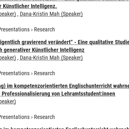
 Künstlicher Intelligenz.
peaker)
,
Dana-Kristin Mah (Speaker)
Presentations
›
Research
eigentlich gravierend verändert“ - Eine qualitative Stud
h generativer Künstlicher Intelligenz
peaker)
,
Dana-Kristin Mah (Speaker)
Presentations
›
Research
ng) im kompetenzorientierten Englischunterricht wahrn
ur Professionalisierung von Lehramtsstudent:innen
peaker)
Presentations
›
Research