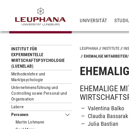
UNIVERSITÄT
STUDI
LEUPHANA
INSTITUTE
IN
INSTITUT FÜR
EXPERIMENTELLE
EHEMALIGE MITARBEITER
WIRTSCHAFTSPSYCHOLOGIE
(LUENELAB)
EHEMALIG
Methodenlehre und
Marktpsychologie
EHEMALIGE MI
Unternehmensführung und
Controlling sowie Personal und
WIRTSCHAFTS
Organisation
Labore
Valentina Balko
Personen
Claudia Bassarak
Untermenu Personen
Martin Lohmann
Julia Bastian