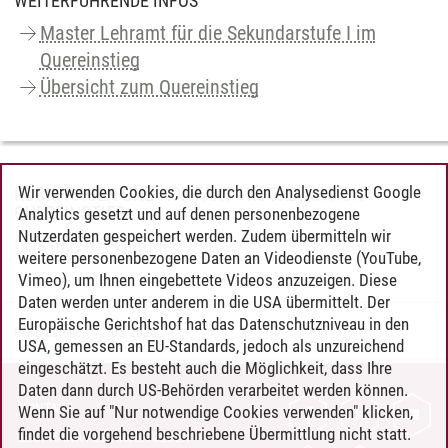
WEITERFÜHRENDE INFOS
Master Lehramt für die Sekundarstufe I im
Quereinstieg
Übersicht zum Quereinstieg
Wir verwenden Cookies, die durch den Analysedienst Google
RÜCKFRAGEN UND KONTAKT - KOORDINATION
QUEREINSTIEG
Analytics gesetzt und auf denen personenbezogene
Nutzerdaten gespeichert werden. Zudem übermitteln wir
Dr. Timo Beckmann
weitere personenbezogene Daten an Videodienste (YouTube,
Vimeo), um Ihnen eingebettete Videos anzuzeigen. Diese
Daten werden unter anderem in die USA übermittelt. Der
Europäische Gerichtshof hat das Datenschutzniveau in den
Pressestelle
/
12.05.2026
USA, gemessen an EU-Standards, jedoch als unzureichend
eingeschätzt. Es besteht auch die Möglichkeit, dass Ihre
Daten dann durch US-Behörden verarbeitet werden können.
KONTAKT
Wenn Sie auf "Nur notwendige Cookies verwenden" klicken,
findet die vorgehend beschriebene Übermittlung nicht statt.
LEUPHANA ALS ARBEITGEBER