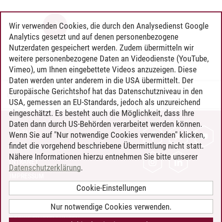
Wir verwenden Cookies, die durch den Analysedienst Google
Analytics gesetzt und auf denen personenbezogene
Nutzerdaten gespeichert werden. Zudem übermitteln wir
NACH DER BEWERBUNG
weitere personenbezogene Daten an Videodienste (YouTube,
Vimeo), um Ihnen eingebettete Videos anzuzeigen. Diese
Daten werden unter anderem in die USA übermittelt. Der
Europäische Gerichtshof hat das Datenschutzniveau in den
Graduate School
/
03.07.2026
USA, gemessen an EU-Standards, jedoch als unzureichend
eingeschätzt. Es besteht auch die Möglichkeit, dass Ihre
Daten dann durch US-Behörden verarbeitet werden können.
KONTAKT
Wenn Sie auf "Nur notwendige Cookies verwenden" klicken,
findet die vorgehend beschriebene Übermittlung nicht statt.
LEUPHANA ALS ARBEITGEBER
Nähere Informationen hierzu entnehmen Sie bitte unserer
INTRANET
Datenschutzerklärung
.
IMPRESSUM
Cookie-Einstellungen
DATENSCHUTZ
BARRIEREFREIHEIT
Nur notwendige Cookies verwenden.
COOKIE-EINSTELLUNGEN