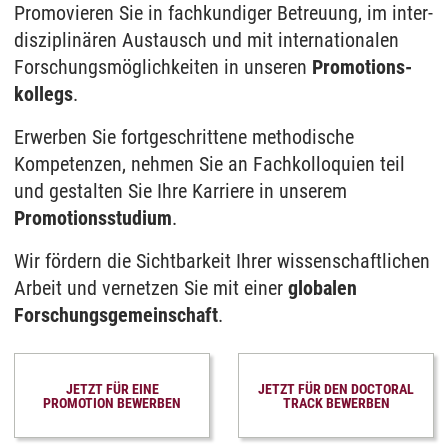
Promovieren Sie in fach­kundiger Betreuung, im inter­
Datenschutzerklärung
.
disziplinären Aus­tausch und mit inter­nationalen
Forschungs­möglich­keiten in unseren
Promotions­
kollegs
.
Erwerben Sie fortge­schrittene methodische
Kompetenzen, nehmen Sie an Fach­kolloquien teil
und gestalten Sie Ihre Karriere in unserem
Promotions­studium
.
Wir fördern die Sicht­bar­keit Ihrer wissenschaftlichen
Arbeit und vernetzen Sie mit einer
globalen
Forschungs­gemein­schaft
.
JETZT FÜR EINE
JETZT FÜR DEN DOCTORAL
PROMOTION BEWERBEN
TRACK BEWERBEN