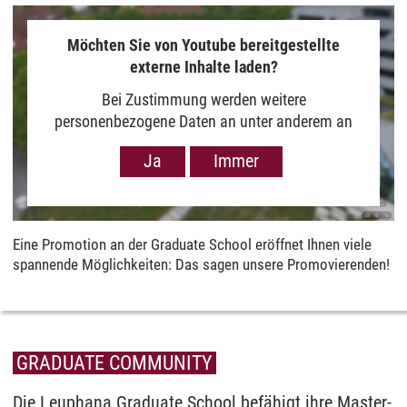
Möchten Sie von Youtube bereitgestellte
externe Inhalte laden?
Bei Zustimmung werden weitere
personenbezogene Daten an unter anderem an
Google in den USA übermittelt, um Ihnen Youtube-
Ja
Immer
Videos anzuzeigen. Der Europäische Gerichtshof
hat das Datenschutzniveau in den USA, gemessen
an EU-Standards, jedoch als unzureichend
eingeschätzt. Es besteht auch die Möglichkeit,
Eine Promotion an der Graduate School eröffnet Ihnen viele
dass Ihre Daten dann durch US-Behörden
spannende Möglichkeiten: Das sagen unsere Promovierenden!
verarbeitet werden können. Klicken Sie auf „Ja“
erfolgt die Weitergabe nur für die Anzeige dieses
Videos. Bei Klick auf „Immer“ erfolgt die
Weitergabe generell bei Anzeige von Youtube-
GRADUATE COMMUNITY
Videos auf unserer Seite. Nähere Informationen
hierzu entnehmen Sie bitte unserer
Die Leuphana
Graduate School
befähigt ihre Master­
Datenschutzerklärung
.