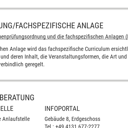
UNG/FACHSPEZIFISCHE ANLAGE
en­prüfungs­ordnung und die fach­spezifischen Anlagen 
chen Anlage wird das fach­spezifische Curriculum ersichtli
nd deren Inhalt, die Veranstaltungs­formen, die Art und
­verbindlich geregelt.
 BERATUNG
ELLE
INFOPORTAL
e Anlauf­stelle
Gebäude 8, Erd­ge­schoss
Tel.:
+49.4131.677-2277