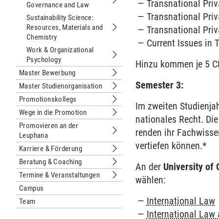
Transnational Priva
Governance and Law
Untermenu Sustainability Science: 
Transnational Priva
Sustainability Science:
Resources, Materials and
Transnational Priva
Untermenu Sustainability Science: R
Chemistry
Current Issues in 
Work & Organizational
Psychology
Untermenu Work & Organizational P
Hinzu kommen je 5 CP
Master Bewerbung
Untermenu Master Bewerbung
Semester 3:
Master Studienorganisation
Untermenu Master Studienorganisati
Promotionskollegs
Untermenu Promotionskollegs
Im zweiten Studien­jah
Wege in die Promotion
Untermenu Wege in die Promotion
nationales Recht. Die
Promovieren an der
renden ihr Fach­wisse
Leuphana
Untermenu Promovieren an der Leup
ver­tiefen können.*
Karriere & Förderung
Untermenu Karriere & Förderung
Beratung & Coaching
An der
University of
Untermenu Beratung & Coaching
Termine & Veranstaltungen
wählen:
Untermenu Termine & Veranstaltung
Campus
Inter­national Law
Team
Inter­national Law 