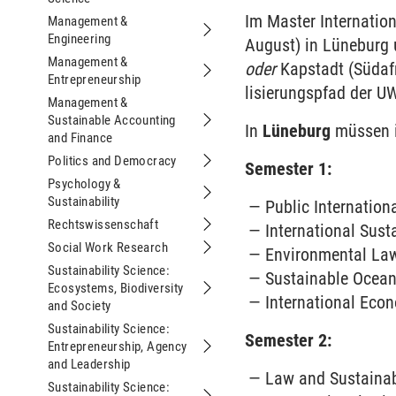
Im Master Internation
Management &
Engineering
Untermenu Management & Engineeri
August) in Lüne­burg 
Management &
oder
Kap­stadt (Süd­af
Entrepreneurship
Untermenu Management & Entrepren
lisierungs­pfad der U
Management &
Sustainable Accounting
In
Lüneburg
müssen in
Untermenu Management & Sustainabl
and Finance
Politics and Democracy
Semester 1:
Untermenu Politics and Democracy
Psychology &
Sustainability
Untermenu Psychology & Sustainabili
Public Inter­nation
Rechtswissenschaft
Inter­national Sust
Untermenu Rechtswissenschaft
Social Work Research
Environ­mental La
Untermenu Social Work Research
Sustainability Science:
Sustainable Ocean
Ecosystems, Biodiversity
Untermenu Sustainability Science: Ec
International Eco­
and Society
Sustainability Science:
Semester 2:
Entrepreneurship, Agency
Untermenu Sustainability Science: E
and Leadership
Law and Sustain­ab
Sustainability Science: