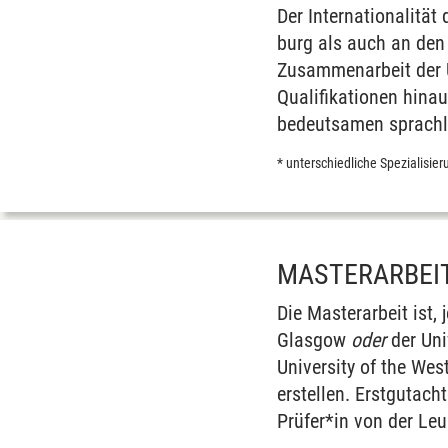
Der Internationalitä
burg als auch an den v
Zusammen­arbeit der U
Qualifi­kationen hina
bedeut­samen sprachl
* unter­schied­liche Spe­ziali­sie
MASTERARBEI
Die Masterarbeit ist, 
Glasgow
oder
der Un
University of the Wes
erstellen. Erst­gut­ac
Prüfer*in von der Leu