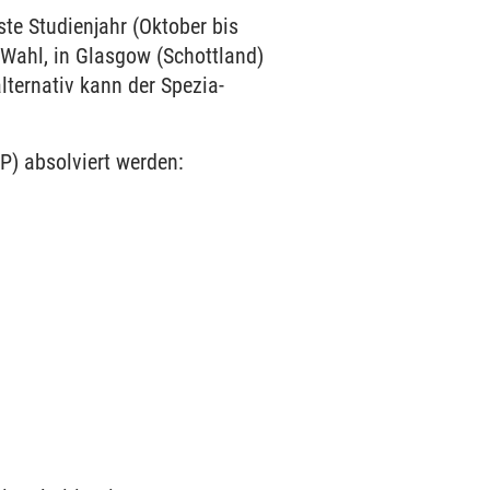
te Studien­jahr (Oktober bis
 Wahl, in Glasgow (Schott­land)
lter­nativ kann der Spezia­
) absol­viert werden: