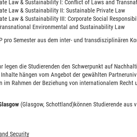
te Law & Sustain­ability I: Conflict of Laws and Trans­nat
Governance and Law
te Law & Sustain­ability II: Sustain­able Private Law
te Law & Sustain­ability III: Cor­porate Social Respon­sibi­l
esources, Materials and Chemistry
Trans­national Environ­mental and Sustain­ability Law
sychology
 pro Semester aus dem inter- und trans­disziplinären Ko
on
r legen die Studieren­den den Schwer­punkt auf Nach­haltig
 Inhalte hängen vom Ange­bot der gewähl­ten Partner­unive
n im Rahmen der Beziehung von inter­nationalem Recht und
hana
 Glasgow
(Glasgow, Schott­land)
können Studierende aus v
en
and Secu­rity