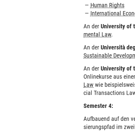
Human Rights
Inter­national Eco
An der
University of
mental Law
.
An der
Università deg
Sustain­able Develop­
An der
University of
Onlinekurse aus eine
Law
wie beispielsweis
cial Trans­actions Law
Semester 4:
Aufbauend auf den ve
sierungspfad im zweit