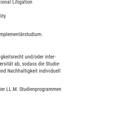
ional Litiga­tion
ity
mple­mentär­studium.
­keits­recht und/oder inter­
r­sität ab, sodass die Studie­
 Nach­haltig­keit indivi­duell
ier LL.M. Studien­pro­grammen