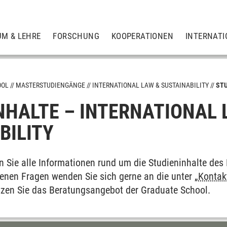
UM & LEHRE
FORSCHUNG
KOOPERATIONEN
INTERNATI
OOL
MASTERSTUDIENGÄNGE
INTERNATIONAL LAW & SUSTAINABILITY
ST
NHALTE – INTERNATIONAL
BILITY
and Organization
mation
en Sie alle Informationen rund um die Studien­inhalte de
offenen Fragen wenden Sie sich gerne an die unter „
Kontak
er
utzen Sie das Beratungs­angebot der Graduate School.
nability