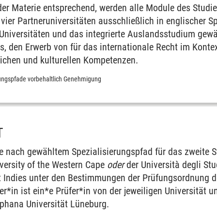
t der Materie entsprechend, werden alle Module des Stud
ier Partner­uni­versi­täten aus­schließ­lich in englischer 
niversi­täten und das integrierte Auslands­studium gewähr
us, den Erwerb von für das inter­nationale Recht im Kontex
ichen und kulturellen Kompe­tenzen.
rungs­pfade vor­be­halt­lich Ge­nehmi­gung
T
je nach gewähltem Spezialisierungs­pfad für das zweite St
iversity of the Western Cape
oder
der Università degli St
t Indies unter den Be­stimmungen der Prüfungs­ordnung der
hter*in ist ein*e Prüfer*in von der jeweiligen Univer­sität u
phana Univer­sität Lüne­burg.