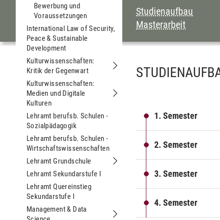
Bewerbung und
INHALTSVERZEI
Studienaufbau
Voraussetzungen
Masterarbeit
International Law of Security,
Peace & Sustainable
Development
Kulturwissenschaften:
STUDIENAUFB
Kritik der Gegenwart
Untermenu Kulturwissenschaften: Kri
Kulturwissenschaften:
Medien und Digitale
Untermenu Kulturwissenschaften: Med
Kulturen
1. Semester
Lehramt berufsb. Schulen -
Sozialpädagogik
Lehramt berufsb. Schulen -
2. Semester
Wirtschaftswissenschaften
Lehramt Grundschule
Untermenu Lehramt Grundschule
3. Semester
Lehramt Sekundarstufe I
Lehramt Quereinstieg
Sekundarstufe I
4. Semester
Management & Data
Science
Untermenu Management & Data Scie