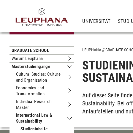
UNIVERSITÄT
STUDI
LEUPHANA
GRADUATE SCH
GRADUATE SCHOOL
Warum Leuphana
STUDIENI
Untermenu Warum Leuphana
Masterstudiengänge
Untermenu Masterstudiengänge
SUSTAINA
Cultural Studies: Culture
and Organization
Untermenu Cultural Studies: Culture 
Economics and
Transformation
Untermenu Economics and Transfor
Auf dieser Seite find
Individual Research
Sustain­ability. Bei 
Master
Untermenu Individual Research Mast
Anlauf­stellen und n
International Law &
Sustainability
Untermenu International Law & Sustai
Studieninhalte