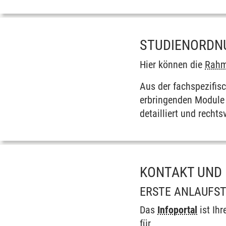
STUDIENORDN
Hier können die
Rahm
Aus der fach­spezifis
erbringenden Module u
detailliert und rechts
KONTAKT UND
ERSTE ANLAUFST
Das
Infoportal
ist Ihr
für