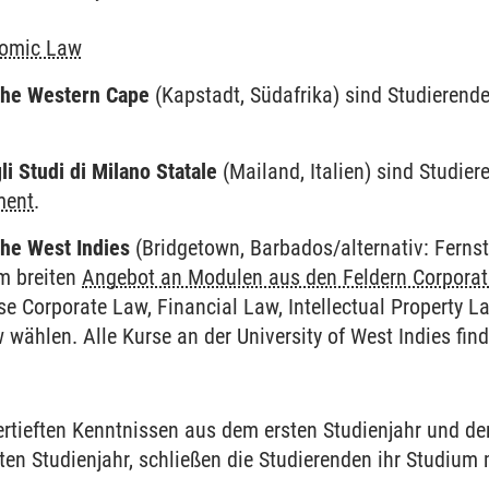
­nomic Law
 the Western Cape
(Kap­stadt, Süd­afrika) sind Studierende
li Studi di Milano Statale
(Mai­land, Italien) sind Studie
ment
.
 the West Indies
(Bridge­town, Barba­dos/alternativ: Fern
m breiten
Angebot an Modulen aus den Feldern Cor­porat
e Cor­porate Law, Finan­cial Law, Intellec­tual Proper­ty
 wählen. Alle Kurse an der Uni­versity of West Indies find
rtieften Kennt­nissen aus dem ersten Studien­jahr und d
en Studien­jahr, schließen die Studierenden ihr Studium m