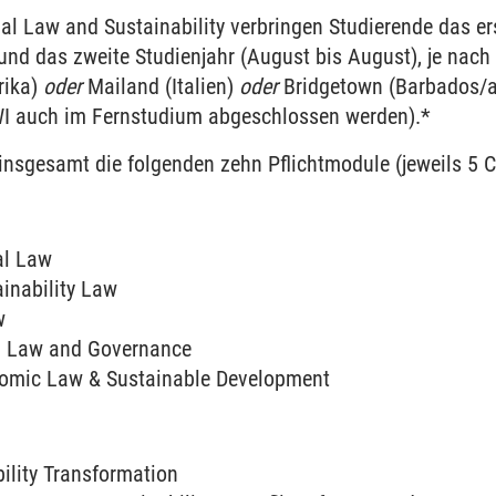
al Law and Sustain­ability verbringen Studierende das ers
ng
und das zweite Studien­jahr (August bis August), je nach
rika)
oder
Mai­land (Italien)
oder
Bridge­town (Barba­dos/a
eurship
WI auch im Fern­studium abge­schlossen werden).*
sgesamt die folgenden zehn Pflicht­module (jeweils 5 CP
e Accounting and Finance
ty
al Law
ain­ability Law
w
 Law and Gover­nance
osystems, Biodiversity and Society
nomic Law & Sustain­able Develop­ment
ntrepreneurship, Agency and Leadership
ility Trans­formation