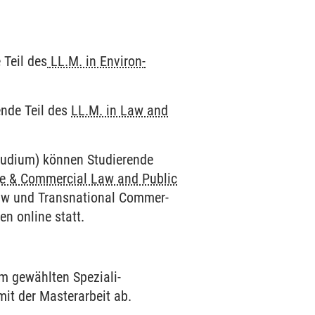
 Teil des
LL.M. in Environ­
rende Teil des
LL.M. in Law and
studium) können Studierende
e & Commer­cial Law and Public
 Law und Trans­national Commer­
en online statt.
em gewählten Speziali­
it der Master­arbeit ab.