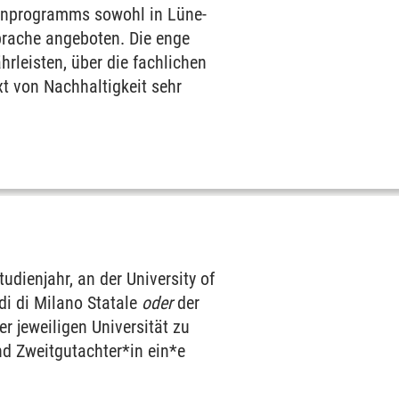
ien­programms sowohl in Lüne­
Sprache ange­boten. Die enge
­leisten, über die fach­lichen
t von Nach­haltig­keit sehr
udien­jahr, an der University of
udi di Milano Statale
oder
der
 jeweiligen Univer­sität zu
nd Zweit­gut­achter*in ein*e