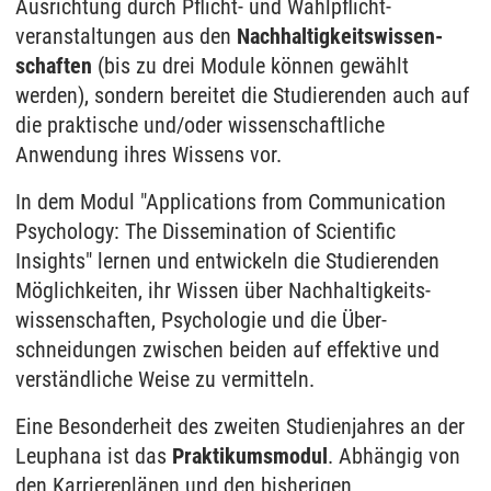
Ausrichtung durch Pflicht- und Wahl­pflicht­
veranstaltungen aus den
Nach­haltig­keits­wissen­
schaften
(bis zu drei Module können gewählt
werden), sondern bereitet die Studierenden auch auf
die praktische und/oder wissen­schaftliche
Anwendung ihres Wissens vor.
In dem Modul "Applications from Communication
Psychology: The Dissemination of Scientific
Insights" lernen und entwickeln die Studierenden
Möglich­keiten, ihr Wissen über Nach­haltig­keits­
wissen­schaften, Psychologie und die Über­
schneidungen zwischen beiden auf effektive und
verständliche Weise zu vermitteln.
Eine Besonder­heit des zweiten Studien­jahres an der
Leuphana ist das
Praktikums­modul
. Abhängig von
den Karriere­plänen und den bisherigen