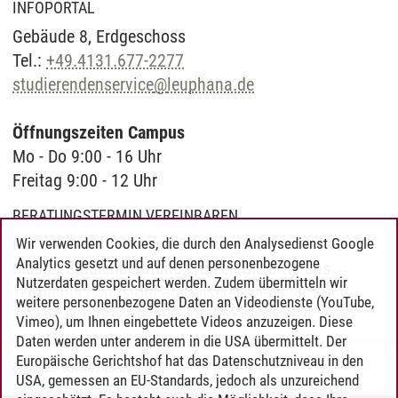
INFOPORTAL
Gebäude 8, Erd­ge­schoss
Tel.:
+49.4131.677-2277
studierendenservice
@
leuphana.de
Öffnungszeiten Campus
Mo - Do 9:00 - 16 Uhr
Freitag 9:00 - 12 Uhr
BERATUNGSTERMIN VEREINBAREN
Für einen individuellen Beratungs­termin mit der
Wir verwenden Cookies, die durch den Analysedienst Google
Analytics gesetzt und auf denen personenbezogene
Master Studien­beratung, nutzen Sie bitte das
Nutzerdaten gespeichert werden. Zudem übermitteln wir
Termin­buchungs­tool auf unserer Website
.
weitere personenbezogene Daten an Videodienste (YouTube,
Vimeo), um Ihnen eingebettete Videos anzuzeigen. Diese
Daten werden unter anderem in die USA übermittelt. Der
Europäische Gerichtshof hat das Datenschutzniveau in den
Graduate School
/
23.09.2025
USA, gemessen an EU-Standards, jedoch als unzureichend