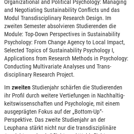
Organizational and Political Psychology: Managing
and Negotiating Sustain­ability Conflicts und das
Modul Trans­disciplinary Research Design. Im
zweiten Semester absolvieren Studierenden die
Module: Top-Down Perspectives in Sustain­ability
Psychology: From Change Agency to Local Impact,
Selected Topics of Sustain­ability Psychology I,
Applications from Research Methods in Psychology:
Conducting Multi­variate Analyses und Trans­
disciplinary Research Project.
Im
zweiten
Studien­jahr schärfen die Studierenden
ihr Profil durch weitere Ver­tiefungen in Nach­haltig­
keits­wissen­schaften und Psychologie, mit einem
aus­geprägten Fokus auf der „Bottom-Up“-
Perspektive. Das zweite Studien­jahr an der
Leuphana stärkt nicht nur die trans­disziplinäre