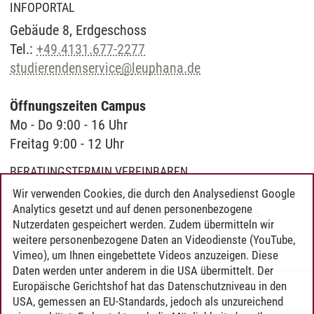
INFOPORTAL
Gebäude 8, Erd­ge­schoss
Tel.:
+49.4131.677-2277
studierendenservice
@
leuphana.de
Öffnungszeiten Campus
Mo - Do 9:00 - 16 Uhr
Freitag 9:00 - 12 Uhr
BERATUNGSTERMIN VEREINBAREN
Für einen individuellen Beratungs­termin mit der
Wir verwenden Cookies, die durch den Analysedienst Google
Analytics gesetzt und auf denen personenbezogene
Master Studien­beratung, nutzen Sie bitte das
Nutzerdaten gespeichert werden. Zudem übermitteln wir
Termin­buchungs­tool auf unserer Website
.
weitere personenbezogene Daten an Videodienste (YouTube,
Vimeo), um Ihnen eingebettete Videos anzuzeigen. Diese
Daten werden unter anderem in die USA übermittelt. Der
Europäische Gerichtshof hat das Datenschutzniveau in den
Graduate School
/
18.09.2025
USA, gemessen an EU-Standards, jedoch als unzureichend