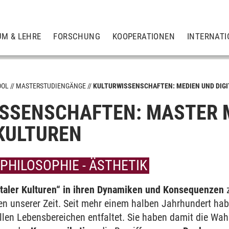
UM & LEHRE
FORSCHUNG
KOOPERATIONEN
INTERNATI
OOL
MASTERSTUDIENGÄNGE
KULTURWISSENSCHAFTEN: MEDIEN UND DIGI
SSENSCHAFTEN: MASTER 
 KULTUREN
and Organization
mation
 PHILOSOPHIE - ÄSTHETIK
er
gitaler Kulturen“ in ihren Dynamiken und Konsequenzen
z
 unserer Zeit. Seit mehr einem halben Jahr­hundert habe
nability
allen Lebens­bereichen entfaltet. Sie haben damit die W