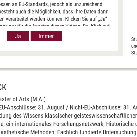
ssen an EU-Standards, jedoch als unzureichend
nce
besteht auch die Möglichkeit, dass Ihre Daten dann
n verarbeitet werden können. Klicken Sie auf „Ja“
ng
gabe nur für die Anzeige dieses Videos. Bei Klick auf
e Weitergabe generell bei Anzeige von Youtube-Videos
Ja
Immer
eurship
St
e. Nähere Informationen hierzu entnehmen Sie bitte
und
unserer
Datenschutzerklärung
.
St
e Accounting and Finance
ty
CK
ster of Arts (M.A.)
U-Abschlüsse: 31. August / Nicht-EU-Abschlüsse: 31. A
osystems, Biodiversity and Society
ung des Wissens klassischer geistes­wissenschaft­licher 
he; ein inter­nationales Forschungs­netzwerk; Historische
ntrepreneurship, Agency and Leadership
ästhetische Methoden; Fachlich fundierte Unter­suchung 