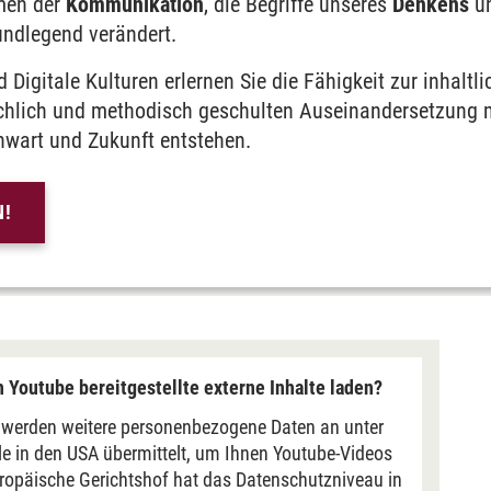
men der
Kommunikation
, die Begriffe unseres
Denkens
u
und­legend verändert.
igitale Kulturen er­lernen Sie die Fähig­keit zur inhaltli
tik der Gegenwart
fachlich und methodisch geschulten Aus­einander­setzung
n­wart und Zukunft entstehen.
ien und Digitale Kulturen
N!
 Youtube bereitgestellte externe Inhalte laden?
werden weitere personenbezogene Daten an unter
 in den USA übermittelt, um Ihnen Youtube-Videos
ropäische Gerichtshof hat das Datenschutzniveau in