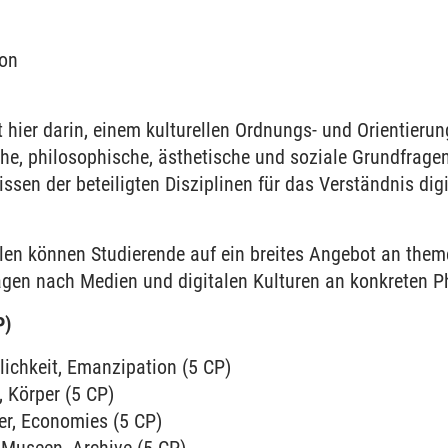
ion
gt hier darin, einem kulturellen Ordnungs- und Orientier
che, philosophische, ästhetische und soziale Grund­frage
sen der beteiligten Disziplinen für das Ver­ständnis digit
en können Studierende auf ein breites Angebot an themen
ragen nach Medien und digitalen Kulturen an konkreten
P)
lichkeit, Emanzipation (5 CP)
 Körper (5 CP)
er, Economies (5 CP)
 Museen, Archive (5 CP)