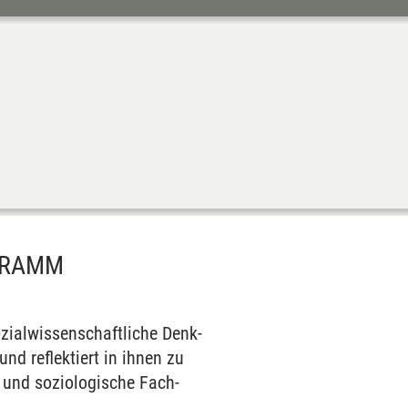
OGRAMM
ial­wissen­schaft­liche Denk-
und reflektiert in ihnen zu
 und sozio­logische Fach­