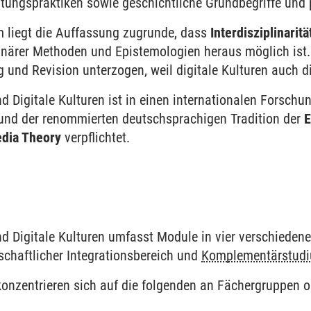
ungs­praktiken sowie geschicht­liche Grund­begriffe und
liegt die Auf­fassung zugrunde, dass
Inter­disziplinaritä
linärer Methoden und Epistemologien heraus möglich ist.
g und Revision unter­zogen, weil digitale Kulturen auch die
d Digitale Kulturen ist in einen inter­nationalen Forsc
 und der renommierten deutsch­sprachigen Tradition der
E
dia Theory
ver­pflichtet.
 Digitale Kulturen umfasst Module in vier verschiedenen
­schaft­licher Integrations­bereich und
Komplementär­stud
konzentrieren sich auf die folgenden an Fächer­gruppen or