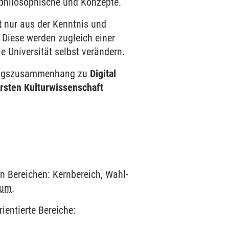
 philo­sophische und Konzepte.
t
nur aus der Kenntnis und
 Diese werden zugleich einer
 Uni­versität selbst ver­ändern.
hungs­zusammen­hang zu
Digital
rsten Kultur­wissen­schaft
 Bereichen: Kern­bereich, Wahl­
ium
.
ientierte Bereiche: