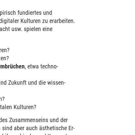
irisch fundiertes und
digitaler Kulturen zu er­arbeiten.
Macht usw. spielen eine
ren?
zen?
Um­brüchen
, etwa techno­
nd Zukunft und die wissen­
n?
italen Kulturen?
e des Zusammen­seins und der
 sind aber auch ästhetische Er­