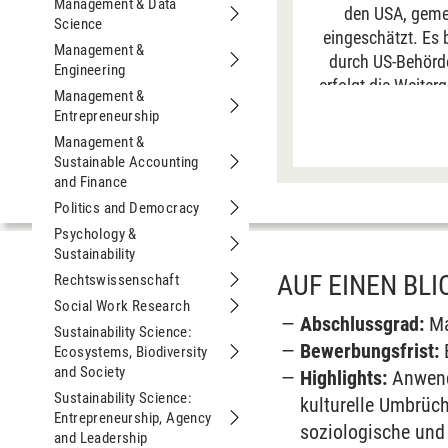
Management & Data
den USA, geme
Science
Untermenu Management & Data Scie
eingeschätzt. Es 
Management &
durch US-Behörde
Engineering
Untermenu Management & Engineeri
erfolgt die Weiter
Management &
„Immer“ erfolgt di
Entrepreneurship
Untermenu Management & Entrepren
auf unserer Seit
Management &
Sustainable Accounting
Untermenu Management & Sustainabl
and Finance
Politics and Democracy
Untermenu Politics and Democracy
Psychology &
Sustainability
Untermenu Psychology & Sustainabili
AUF EINEN BLI
Rechtswissenschaft
Untermenu Rechtswissenschaft
Social Work Research
Untermenu Social Work Research
Abschlussgrad:
Ma
Sustainability Science:
Bewerbungsfrist:
E
Ecosystems, Biodiversity
Untermenu Sustainability Science: Ec
and Society
Highlights:
An­wend
Sustainability Science:
kulturelle Um­brüc
Entrepreneurship, Agency
Untermenu Sustainability Science: E
soziologische und 
and Leadership