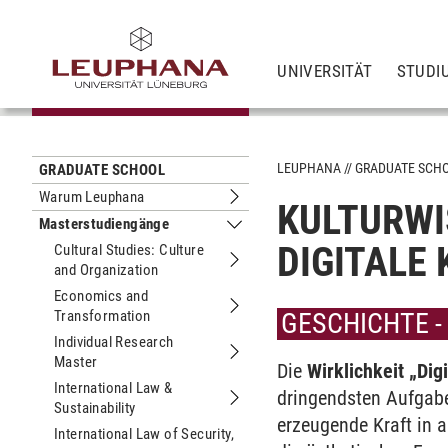
UNIVERSITÄT
STUDI
LEUPHANA
GRADUATE SCH
GRADUATE SCHOOL
Warum Leuphana
KULTURWI
Untermenu Warum Leuphana
Masterstudiengänge
Untermenu Masterstudiengänge
DIGITALE
Cultural Studies: Culture
and Organization
Untermenu Cultural Studies: Culture 
Economics and
Transformation
Untermenu Economics and Transfor
GESCHICHTE -
Individual Research
Master
Untermenu Individual Research Mast
Die
Wirklichkeit „Di
International Law &
dringendsten Aufgaben
Sustainability
Untermenu International Law & Sustai
erzeugende Kraft in 
International Law of Security,