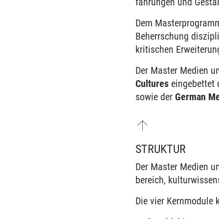
fahrungen und Gestalt
Dem Master­programm 
Beherr­schung diszip
kritischen Er­weiterun
Der Master Medien un
Cultures
ein­gebettet
sowie der
German Me
STRUKTUR
Der Master Medien und
bereich, kultur­wissen
Die vier Kern­module 