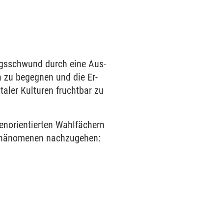
ungs­schwund durch eine Aus­
n zu begegnen und die Er­
aler Kulturen frucht­bar zu
­orientierten Wahl­fächern
 Phänomenen nachzugehen: