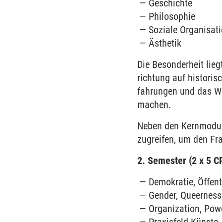
Geschichte
Philosophie
Soziale Organisat
Ästhetik
Die Besonder­heit lie
richtung auf historis
fahrungen und das Wis
machen.
Neben den Kern­modul
zugreifen, um den F
2. Semester (2 x 5 C
Demokratie, Öffent
Gender, Queerness,
Organization, Pow
Praxisfeld Künste,