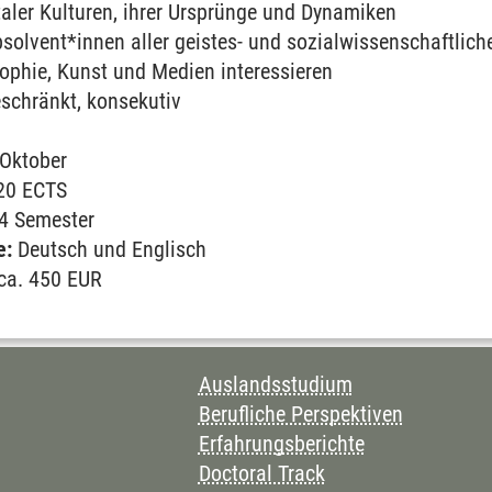
italer Kulturen, ihrer Ur­sprünge und Dynamiken
solvent*innen aller geistes- und sozial­wissenschaftliche
Governance and Law
ophie, Kunst und Medien interessieren
chränkt, konsekutiv
esources, Materials and Chemistry
 Oktober
sychology
0 ECTS
4 Semester
on
e:
Deutsch und Englisch
ca. 450 EUR
hana
CHNIS DIESER SEITE
Auslandsstudium
Berufliche Perspektiven
en
Erfahrungsberichte
Doctoral Track