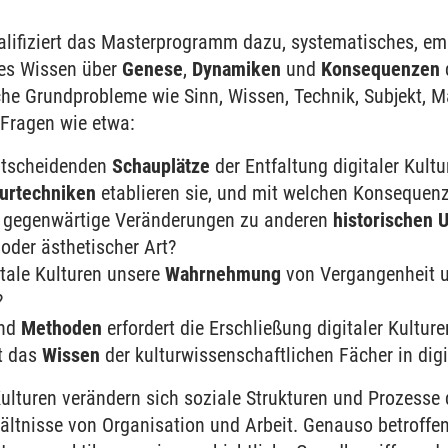
ifiziert das Master­programm dazu, systematisches, emp
tes Wissen über
Genese
,
Dynamiken
und
Konsequenzen
liche Grund­probleme wie Sinn, Wissen, Technik, Subjekt, 
 Fragen wie etwa:
nt­scheidenden
Schau­plätze
der Ent­faltung digitaler Kultu
ur­techniken
etablieren sie, und mit welchen Konsequen
h gegen­wärtige Ver­änderungen zu anderen
historischen 
 oder ästhetischer Art?
tale Kulturen unsere
Wahr­nehmung
von Vergangen­heit u
?
nd
Methoden
erfordert die Er­schließung digitaler Kulture
lt das
Wissen
der kultur­wissen­schaft­lichen Fächer in dig
 Kulturen verändern sich soziale Strukturen und Prozess
ältnisse von Organisation und Arbeit. Genauso betroffen