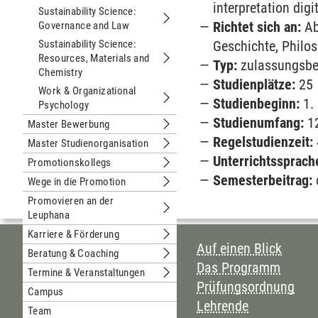
interpretation dig
Sustainability Science:
Richtet sich an:
Ab
Governance and Law
Untermenu Sustainability Science: 
Sustainability Science:
Geschichte, Philos
Resources, Materials and
Typ:
zulassungsbes
Untermenu Sustainability Science: R
Chemistry
Studienplätze:
25
Work & Organizational
Studienbeginn:
1.
Psychology
Untermenu Work & Organizational P
Studienumfang:
12
Master Bewerbung
Untermenu Master Bewerbung
Regelstudienzeit:
Master Studienorganisation
Untermenu Master Studienorganisati
Unterrichtssprach
Promotionskollegs
Untermenu Promotionskollegs
Semesterbeitrag:
Wege in die Promotion
Untermenu Wege in die Promotion
Promovieren an der
Leuphana
Untermenu Promovieren an der Leup
Karriere & Förderung
Untermenu Karriere & Förderung
INHALTSVERZEI
Auf einen Blick
Beratung & Coaching
Untermenu Beratung & Coaching
Das Programm
Termine & Veranstaltungen
Untermenu Termine & Veranstaltung
Prüfungsordnung
Campus
Lehrende
Team