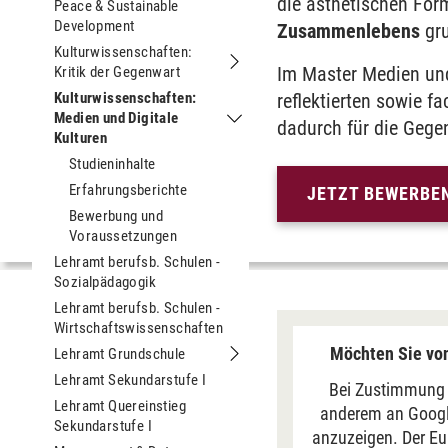
die ästhetischen For
Peace & Sustainable
Development
Zusammen­lebens
gr
Kulturwissenschaften:
Im Master Medien und D
Kritik der Gegenwart
Untermenu Kulturwissenschaften: Kri
Kulturwissenschaften:
reflektierten sowie 
Medien und Digitale
dadurch für die Gege
Untermenu Kulturwissenschaften: Med
Kulturen
Studieninhalte
Erfahrungsberichte
JETZT BEWERBE
Bewerbung und
Voraussetzungen
Lehramt berufsb. Schulen -
Sozialpädagogik
Lehramt berufsb. Schulen -
Wirtschaftswissenschaften
Möchten Sie von
Lehramt Grundschule
Untermenu Lehramt Grundschule
Lehramt Sekundarstufe I
Bei Zustimmung 
Lehramt Quereinstieg
anderem an Google
Sekundarstufe I
anzuzeigen. Der Eu