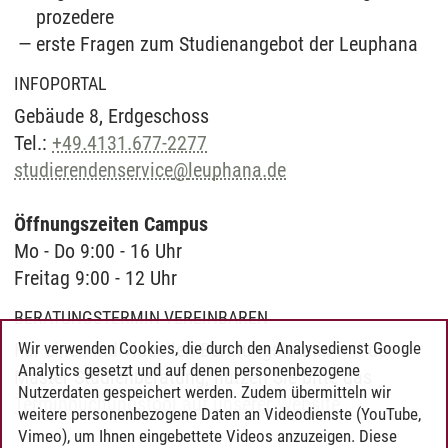
prozedere
erste Fragen zum Studien­angebot der Leuphana
INFOPORTAL
Gebäude 8, Erd­ge­schoss
Tel.:
+49.4131.677-2277
studierendenservice
@
leuphana.de
Öffnungszeiten Campus
Mo - Do 9:00 - 16 Uhr
Freitag 9:00 - 12 Uhr
BERATUNGSTERMIN VEREINBAREN
Wir verwenden Cookies, die durch den Analysedienst Google
Für einen individuellen Beratungs­termin mit der
Analytics gesetzt und auf denen personenbezogene
Master Studien­beratung, nutzen Sie bitte das
Nutzerdaten gespeichert werden. Zudem übermitteln wir
Termin­buchungs­tool auf unserer Website
.
weitere personenbezogene Daten an Videodienste (YouTube,
Vimeo), um Ihnen eingebettete Videos anzuzeigen. Diese