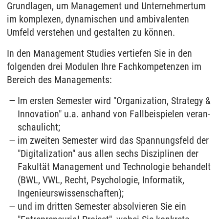
Grundlagen, um Management und Unternehmertum
im komplexen, dynamischen und ambivalenten
Umfeld verstehen und gestalten zu können.
In den Management Studies vertiefen Sie in den
folgenden drei Modulen Ihre Fachkompetenzen im
Bereich des Managements:
Im ers­ten Se­mes­ter wird "Or­ga­niza­t­i­on, Stra­te­gy &
In­no­va­ti­on" u.a. an­hand von Fall­bei­spie­len ver­an­
schau­licht;
im zwei­ten Se­mes­ter wird das Span­nungs­feld der
"Di­gi­ta­liza­t­i­on" aus allen sechs Disziplinen der
Fakultät Management und Technologie be­han­delt
(BWL, VWL, Recht, Psychologie, Informatik,
Ingenieurswissenschaften);
und im drit­ten Se­mes­ter absolvieren Sie ein