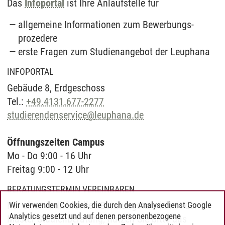
Das
Infoportal
ist Ihre Anlauf­stelle für
allgemeine Informationen zum Bewerbungs­
prozedere
erste Fragen zum Studien­angebot der Leuphana
INFOPORTAL
Gebäude 8, Erd­ge­schoss
Tel.:
+49.4131.677-2277
studierendenservice
@
leuphana.de
Öffnungszeiten Campus
Mo - Do 9:00 - 16 Uhr
Freitag 9:00 - 12 Uhr
BERATUNGSTERMIN VEREINBAREN
Für einen individuellen Beratungs­termin mit der
Wir verwenden Cookies, die durch den Analysedienst Google
Analytics gesetzt und auf denen personenbezogene
Master Studien­beratung, nutzen Sie bitte das