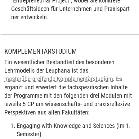
"Entrepreneurial Project", wo­bei Sie kon­kre­te
Geschäfts­ide­en für Un­ter­neh­men und Pra­xis­part­
ner ent­wi­ckeln.
KOMPLEMENTÄRSTUDIUM
Ein wesentlicher Bestandteil des besonderen
Lehrmodells der Leuphana ist das
masterübergreifende Komplementärstudium
. Es
ergänzt und erweitert die fachspezifischen Inhalte
der Programme mit den folgenden drei Modulen mit
jeweils 5 CP um wissenschafts- und praxisreflexive
Perspektiven aus allen Fakultäten:
Engaging with Knowledge and Sciences (im 1.
Semester)