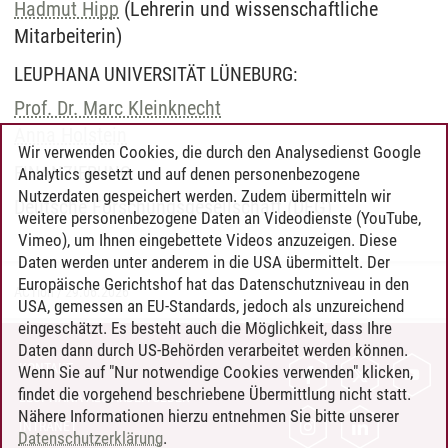
Hadmut Hipp
(Lehrerin und wissenschaftliche
Mitarbeiterin)
LEUPHANA UNIVERSITÄT LÜNEBURG:
Prof. Dr. Marc Kleinknecht
Anna Holstein
Wir verwenden Cookies, die durch den Analysedienst Google
FINANZIERUNG:
Analytics gesetzt und auf denen personenbezogene
Nutzerdaten gespeichert werden. Zudem übermitteln wir
Deutsche Forschungsgesellschaft (DFG)
weitere personenbezogene Daten an Videodienste (YouTube,
Vimeo), um Ihnen eingebettete Videos anzuzeigen. Diese
Daten werden unter anderem in die USA übermittelt. Der
Europäische Gerichtshof hat das Datenschutzniveau in den
ACTion
/
29.06.2026
USA, gemessen an EU-Standards, jedoch als unzureichend
eingeschätzt. Es besteht auch die Möglichkeit, dass Ihre
Daten dann durch US-Behörden verarbeitet werden können.
KONTAKT
Wenn Sie auf "Nur notwendige Cookies verwenden" klicken,
findet die vorgehend beschriebene Übermittlung nicht statt.
LEUPHANA ALS ARBEITGEBER
Nähere Informationen hierzu entnehmen Sie bitte unserer
INTRANET
Datenschutzerklärung
.