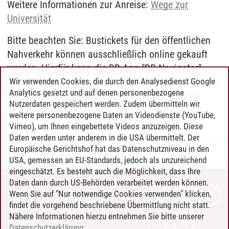
Weitere Informationen zur Anreise:
Wege zur
Universität
Bitte beachten Sie: Bustickets für den öffentlichen
Nahverkehr können ausschließlich online gekauft
werden. Hierfür kann die DB-App "DB Navigator"
benutzt werden. Sie erhalten das Ticket als QR-Code
Wir verwenden Cookies, die durch den Analysedienst Google
Analytics gesetzt und auf denen personenbezogene
auf Ihrem Handy, der im Bus vorgezeigt werden
Nutzerdaten gespeichert werden. Zudem übermitteln wir
kann.
weitere personenbezogene Daten an Videodienste (YouTube,
Vimeo), um Ihnen eingebettete Videos anzuzeigen. Diese
Daten werden unter anderem in die USA übermittelt. Der
Europäische Gerichtshof hat das Datenschutzniveau in den
Tagungsorganisation LüneGAL2026
/
06.05.2026
USA, gemessen an EU-Standards, jedoch als unzureichend
eingeschätzt. Es besteht auch die Möglichkeit, dass Ihre
Daten dann durch US-Behörden verarbeitet werden können.
KONTAKT
Wenn Sie auf "Nur notwendige Cookies verwenden" klicken,
findet die vorgehend beschriebene Übermittlung nicht statt.
LEUPHANA ALS ARBEITGEBER
Nähere Informationen hierzu entnehmen Sie bitte unserer
INTRANET
Datenschutzerklärung
.