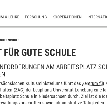
UM & LEHRE
FORSCHUNG
KOOPERATIONEN
INTERNATI
 GUTE SCHULE
T FÜR GUTE SCHULE
NFORDERUNGEN AM ARBEITSPLATZ SCH
EN
rsächsischen Kultusministeriums führt das
Zentrum für
haften (ZAG)
der
Leuphana Universität Lüneburg eine l
itsplatz Schule in Niedersachsen durch. Ziel ist die Id
rwaltungsvorschriften sowie administrative Tätigkeiten.