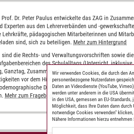
n Prof. Dr. Peter Paulus entwickelte das ZAG in Zusamm
d Experten aus den Lehrerverbänden und -gewerkschaften
e Lehrkräfte, pädagogischen Mitarbeiterinnen und Mitarb
laden sind, sich zu beteiligen.
Mehr zum Hintergrund
 sind die Rechts- und Verwaltungsvorschriften sowie die
fgabenbereichen des Schulalltags (Unterricht, inklusive
ung, Ganztag, Zusammenarbeit, Schule leiten und verwalt
Wir verwenden Cookies, die durch den An
tigkeiten vor dem Hintergrund ihrer spezifischen Arbeitss
personenbezogene Nutzerdaten gespeich
Daten an Videodienste (YouTube, Vimeo),
iodemographische Daten sowie Informationen zu Be- bzw
werden unter anderem in die USA übermit
n.
Mehr zum Fragebogen
in den USA, gemessen an EU-Standards, j
Möglichkeit, dass Ihre Daten dann durch
notwendige Cookies verwenden" klicken, f
Nähere Informationen hierzu entnehmen S