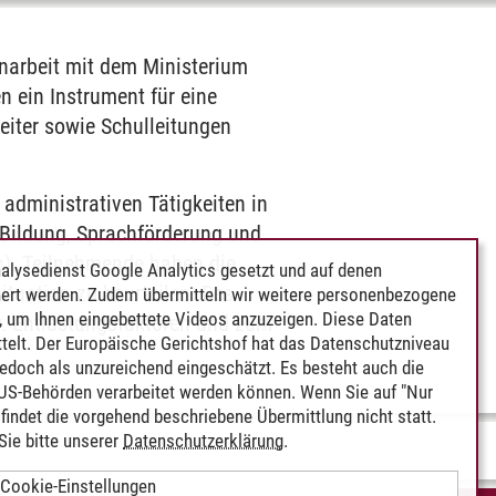
enarbeit mit dem Ministerium
 ein Instrument für eine
eiter sowie Schulleitungen
 administrativen Tätigkeiten in
 Bildung, Sprachförderung und
en). Teilnehmende haben die
alysedienst Google Analytics gesetzt und auf denen
ituation zu beurteilen. Des
ert werden. Zudem übermitteln wir weitere personenbezogene
 um Ihnen eingebettete Videos anzuzeigen. Diese Daten
. Entlastungsfaktoren und zum
telt. Der Europäische Gerichtshof hat das Datenschutzniveau
edoch als unzureichend eingeschätzt. Es besteht auch die
 US-Behörden verarbeitet werden können. Wenn Sie auf "Nur
indet die vorgehend beschriebene Übermittlung nicht statt.
ie bitte unserer
Datenschutzerklärung
.
Cookie-Einstellungen