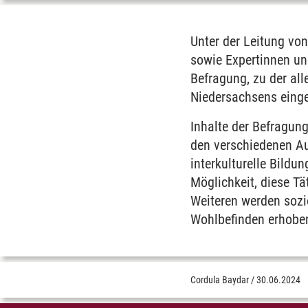
Unter der Leitung vo
sowie Expertinnen un
Befragung, zu der all
Niedersachsens einge
Inhalte der Befragung
den verschiedenen Au
interkulturelle Bild
Möglichkeit, diese Tä
Weiteren werden soz
Wohlbefinden erhobe
Cordula Baydar
/
30.06.2024