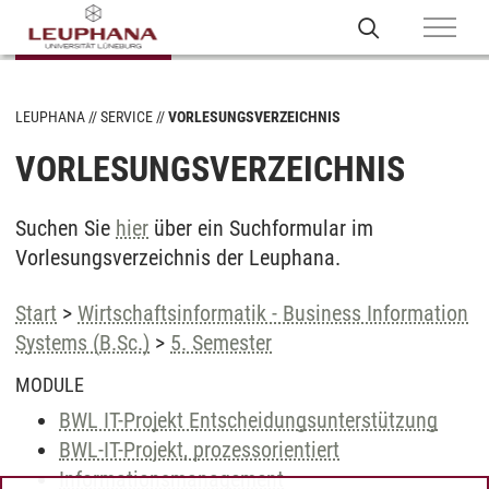
LEUPHANA
SERVICE
VORLESUNGSVERZEICHNIS
VORLESUNGSVERZEICHNIS
Suchen Sie
hier
über ein Suchformular im
Vorlesungsverzeichnis der Leuphana.
Start
>
Wirtschaftsinformatik - Business Information
Systems (B.Sc.)
>
5. Semester
MODULE
BWL IT-Projekt Entscheidungsunterstützung
BWL-IT-Projekt, prozessorientiert
Informationsmanagement