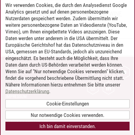
Recht für Informatiker/innen
Wir verwenden Cookies, die durch den Analysedienst Google
Analytics gesetzt und auf denen personenbezogene
Seminar zu ausgewählten Themen der WINF
Nutzerdaten gespeichert werden. Zudem übermitteln wir
Softwaretechnik (WIBA)
weitere personenbezogene Daten an Videodienste (YouTube,
Vimeo), um Ihnen eingebettete Videos anzuzeigen. Diese
Daten werden unter anderem in die USA übermittelt. Der
Europäische Gerichtshof hat das Datenschutzniveau in den
Timo Leder
/
30.06.2024
USA, gemessen an EU-Standards, jedoch als unzureichend
eingeschätzt. Es besteht auch die Möglichkeit, dass Ihre
Daten dann durch US-Behörden verarbeitet werden können.
KONTAKT
Wenn Sie auf "Nur notwendige Cookies verwenden" klicken,
findet die vorgehend beschriebene Übermittlung nicht statt.
LEUPHANA ALS ARBEITGEBER
Nähere Informationen hierzu entnehmen Sie bitte unserer
INTRANET
Datenschutzerklärung
.
IMPRESSUM
Cookie-Einstellungen
DATENSCHUTZ
BARRIEREFREIHEIT
Nur notwendige Cookies verwenden.
COOKIE-EINSTELLUNGEN
Ich bin damit einverstanden.