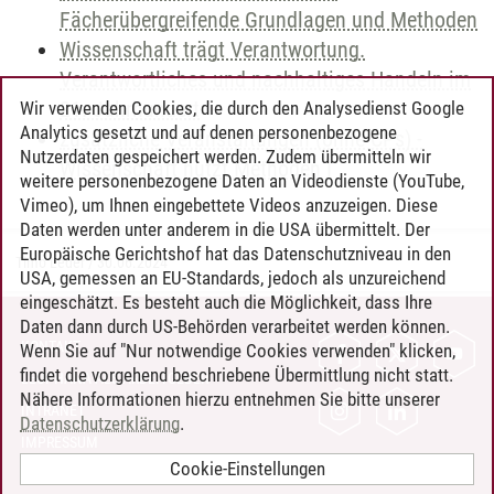
Fächerübergreifende Grundlagen und Methoden
Wissenschaft trägt Verantwortung.
Verantwortliches und nachhaltiges Handeln im
21. Jahrhundert
Wir verwenden Cookies, die durch den Analysedienst Google
Analytics gesetzt und auf denen personenbezogene
zusätzliche Veranstaltungen (ohne CPs) -
Nutzerdaten gespeichert werden. Zudem übermitteln wir
Wissenschaft nutzt Methoden I
weitere personenbezogene Daten an Videodienste (YouTube,
Vimeo), um Ihnen eingebettete Videos anzuzeigen. Diese
Daten werden unter anderem in die USA übermittelt. Der
Europäische Gerichtshof hat das Datenschutzniveau in den
Timo Leder
/
30.06.2024
USA, gemessen an EU-Standards, jedoch als unzureichend
eingeschätzt. Es besteht auch die Möglichkeit, dass Ihre
Daten dann durch US-Behörden verarbeitet werden können.
KONTAKT
Wenn Sie auf "Nur notwendige Cookies verwenden" klicken,
findet die vorgehend beschriebene Übermittlung nicht statt.
LEUPHANA ALS ARBEITGEBER
Nähere Informationen hierzu entnehmen Sie bitte unserer
INTRANET
Datenschutzerklärung
.
IMPRESSUM
Cookie-Einstellungen
DATENSCHUTZ