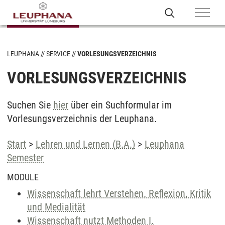
LEUPHANA
SERVICE
VORLESUNGSVERZEICHNIS
VORLESUNGSVERZEICHNIS
Suchen Sie
hier
über ein Suchformular im
Vorlesungsverzeichnis der Leuphana.
Start
>
Lehren und Lernen (B.A.)
>
Leuphana
Semester
MODULE
Wissenschaft lehrt Verstehen. Reflexion, Kritik
und Medialität
Wissenschaft nutzt Methoden I.