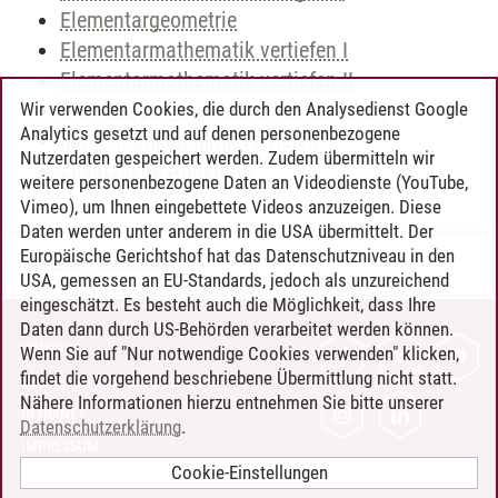
Elementargeometrie
Elementarmathematik vertiefen I
Elementarmathematik vertiefen II
Grundfragen der Mathematikdidaktik
Wir verwenden Cookies, die durch den Analysedienst Google
Analytics gesetzt und auf denen personenbezogene
Mathematikdidaktik vertiefen
Nutzerdaten gespeichert werden. Zudem übermitteln wir
Zusätzliche Angebote
weitere personenbezogene Daten an Videodienste (YouTube,
Vimeo), um Ihnen eingebettete Videos anzuzeigen. Diese
Daten werden unter anderem in die USA übermittelt. Der
Europäische Gerichtshof hat das Datenschutzniveau in den
Timo Leder
/
30.06.2024
USA, gemessen an EU-Standards, jedoch als unzureichend
eingeschätzt. Es besteht auch die Möglichkeit, dass Ihre
Daten dann durch US-Behörden verarbeitet werden können.
KONTAKT
Wenn Sie auf "Nur notwendige Cookies verwenden" klicken,
findet die vorgehend beschriebene Übermittlung nicht statt.
LEUPHANA ALS ARBEITGEBER
Nähere Informationen hierzu entnehmen Sie bitte unserer
INTRANET
Datenschutzerklärung
.
IMPRESSUM
Cookie-Einstellungen
DATENSCHUTZ