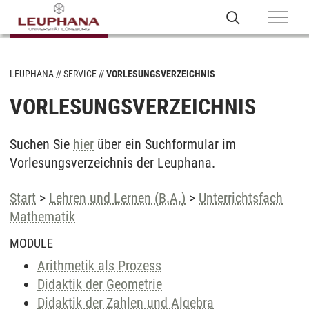
LEUPHANA
SERVICE
VORLESUNGSVERZEICHNIS
VORLESUNGSVERZEICHNIS
Suchen Sie
hier
über ein Suchformular im
Vorlesungsverzeichnis der Leuphana.
Start
>
Lehren und Lernen (B.A.)
>
Unterrichtsfach
Mathematik
MODULE
Arithmetik als Prozess
Didaktik der Geometrie
Didaktik der Zahlen und Algebra