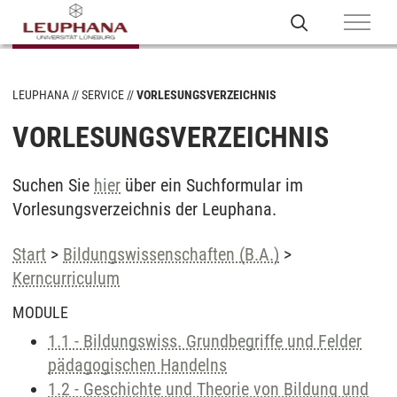
LEUPHANA
SERVICE
VORLESUNGSVERZEICHNIS
VORLESUNGSVERZEICHNIS
Suchen Sie
hier
über ein Suchformular im
Vorlesungsverzeichnis der Leuphana.
Start
>
Bildungswissenschaften (B.A.)
>
Kerncurriculum
MODULE
1.1 - Bildungswiss. Grundbegriffe und Felder
pädagogischen Handelns
1.2 - Geschichte und Theorie von Bildung und