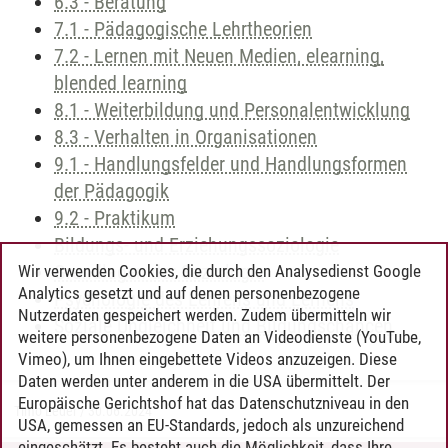
6.3 - Beratung
7.1 - Pädagogische Lehrtheorien
7.2 - Lernen mit Neuen Medien, elearning,
blended learning
8.1 - Weiterbildung und Personalentwicklung
8.3 - Verhalten in Organisationen
9.1 - Handlungsfelder und Handlungsformen
der Pädagogik
9.2 - Praktikum
Bildungs- und Erziehungssoziologie
Grundlagen der Soziologie
Wir verwenden Cookies, die durch den Analysedienst Google
Analytics gesetzt und auf denen personenbezogene
Psychologie des Lehrens und Lernens
Nutzerdaten gespeichert werden. Zudem übermitteln wir
Soziale Ungleichheit und Bildungschancen
weitere personenbezogene Daten an Videodienste (YouTube,
Vimeo), um Ihnen eingebettete Videos anzuzeigen. Diese
Daten werden unter anderem in die USA übermittelt. Der
Europäische Gerichtshof hat das Datenschutzniveau in den
Timo Leder
/
30.06.2024
USA, gemessen an EU-Standards, jedoch als unzureichend
eingeschätzt. Es besteht auch die Möglichkeit, dass Ihre