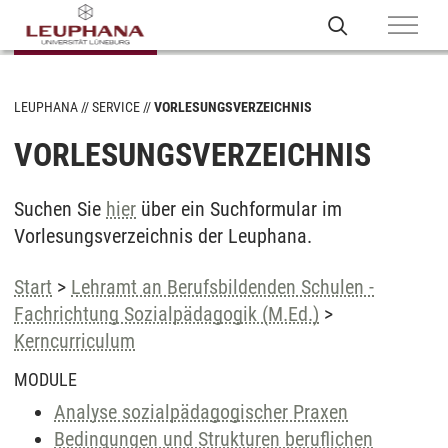
LEUPHANA
SERVICE
VORLESUNGSVERZEICHNIS
VORLESUNGSVERZEICHNIS
Suchen Sie
hier
über ein Suchformular im
Vorlesungsverzeichnis der Leuphana.
Start
>
Lehramt an Berufsbildenden Schulen -
Fachrichtung Sozialpädagogik (M.Ed.)
>
Kerncurriculum
MODULE
Analyse sozialpädagogischer Praxen
Bedingungen und Strukturen beruflichen