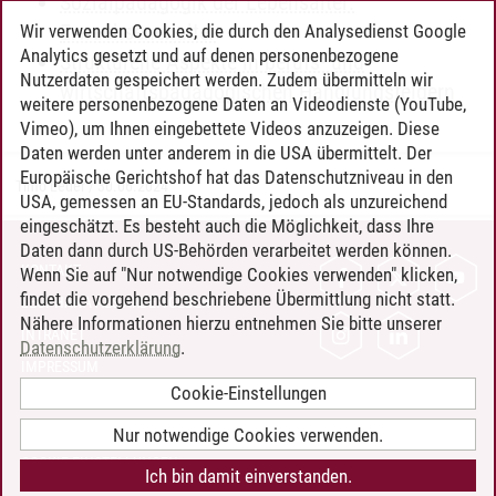
Sozialpädagogik der Lebensalter:
Erwachsenenalter
Wir verwenden Cookies, die durch den Analysedienst Google
Analytics gesetzt und auf denen personenbezogene
Strukturelle Aspekte in berufs- und
Nutzerdaten gespeichert werden. Zudem übermitteln wir
wirtschaftspädagogischen Handlungsfeldern
weitere personenbezogene Daten an Videodienste (YouTube,
Vimeo), um Ihnen eingebettete Videos anzuzeigen. Diese
Daten werden unter anderem in die USA übermittelt. Der
Europäische Gerichtshof hat das Datenschutzniveau in den
Timo Leder
/
30.06.2024
USA, gemessen an EU-Standards, jedoch als unzureichend
eingeschätzt. Es besteht auch die Möglichkeit, dass Ihre
Daten dann durch US-Behörden verarbeitet werden können.
KONTAKT
Wenn Sie auf "Nur notwendige Cookies verwenden" klicken,
findet die vorgehend beschriebene Übermittlung nicht statt.
LEUPHANA ALS ARBEITGEBER
Nähere Informationen hierzu entnehmen Sie bitte unserer
INTRANET
Datenschutzerklärung
.
IMPRESSUM
Cookie-Einstellungen
DATENSCHUTZ
BARRIEREFREIHEIT
Nur notwendige Cookies verwenden.
COOKIE-EINSTELLUNGEN
Ich bin damit einverstanden.