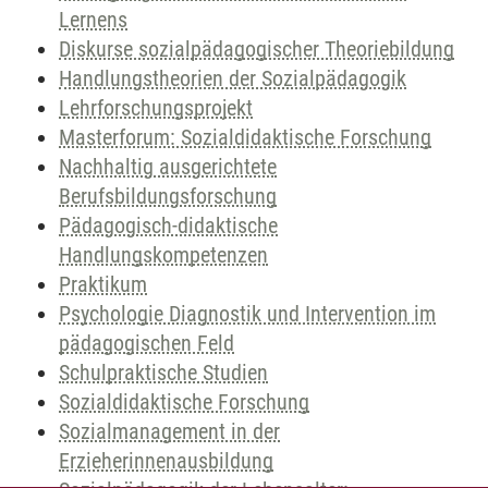
Lernens
Diskurse sozialpädagogischer Theoriebildung
Handlungstheorien der Sozialpädagogik
Lehrforschungsprojekt
Masterforum: Sozialdidaktische Forschung
Nachhaltig ausgerichtete
Berufsbildungsforschung
Pädagogisch-didaktische
Handlungskompetenzen
Praktikum
Psychologie Diagnostik und Intervention im
pädagogischen Feld
Schulpraktische Studien
Sozialdidaktische Forschung
Sozialmanagement in der
Erzieherinnenausbildung