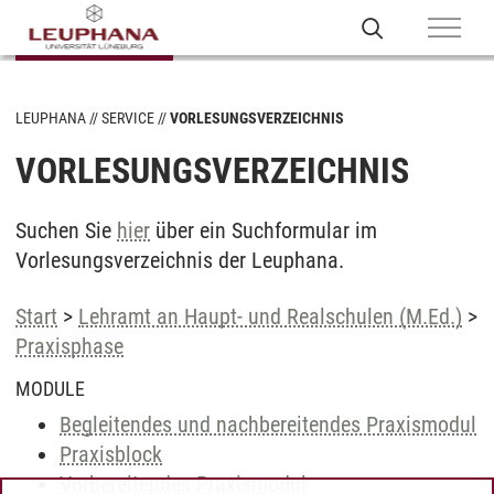
LEUPHANA
SERVICE
VORLESUNGSVERZEICHNIS
VORLESUNGSVERZEICHNIS
Suchen Sie
hier
über ein Suchformular im
Vorlesungsverzeichnis der Leuphana.
Start
>
Lehramt an Haupt- und Realschulen (M.Ed.)
>
Praxisphase
MODULE
Begleitendes und nachbereitendes Praxismodul
Praxisblock
Vorbereitendes Praxismodul