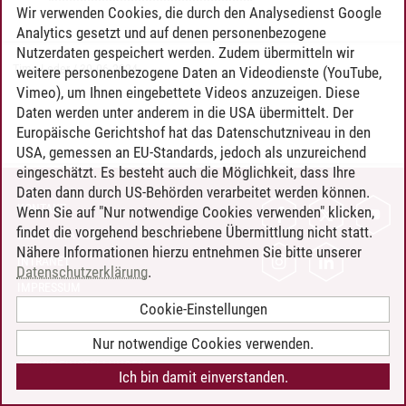
Wir verwenden Cookies, die durch den Analysedienst Google
Analytics gesetzt und auf denen personenbezogene
Nutzerdaten gespeichert werden. Zudem übermitteln wir
Timo Leder
/
30.06.2024
weitere personenbezogene Daten an Videodienste (YouTube,
Vimeo), um Ihnen eingebettete Videos anzuzeigen. Diese
Daten werden unter anderem in die USA übermittelt. Der
Europäische Gerichtshof hat das Datenschutzniveau in den
USA, gemessen an EU-Standards, jedoch als unzureichend
eingeschätzt. Es besteht auch die Möglichkeit, dass Ihre
Daten dann durch US-Behörden verarbeitet werden können.
KONTAKT
Wenn Sie auf "Nur notwendige Cookies verwenden" klicken,
findet die vorgehend beschriebene Übermittlung nicht statt.
LEUPHANA ALS ARBEITGEBER
Nähere Informationen hierzu entnehmen Sie bitte unserer
INTRANET
Datenschutzerklärung
.
IMPRESSUM
Cookie-Einstellungen
DATENSCHUTZ
BARRIEREFREIHEIT
Nur notwendige Cookies verwenden.
COOKIE-EINSTELLUNGEN
Ich bin damit einverstanden.