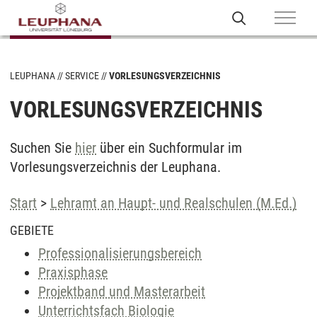
LEUPHANA
SERVICE
VORLESUNGSVERZEICHNIS
VORLESUNGSVERZEICHNIS
Suchen Sie
hier
über ein Suchformular im
Vorlesungsverzeichnis der Leuphana.
Start
>
Lehramt an Haupt- und Realschulen (M.Ed.)
GEBIETE
Professionalisierungsbereich
Praxisphase
Projektband und Masterarbeit
Unterrichtsfach Biologie