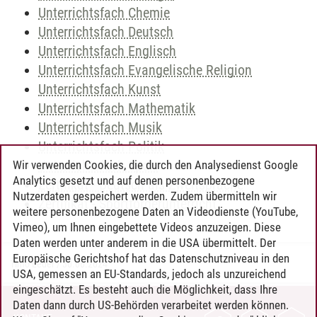
Unterrichtsfach Chemie
Unterrichtsfach Deutsch
Unterrichtsfach Englisch
Unterrichtsfach Evangelische Religion
Unterrichtsfach Kunst
Unterrichtsfach Mathematik
Unterrichtsfach Musik
Unterrichtsfach Politik
Unterrichtsfach Sport
Wir verwenden Cookies, die durch den Analysedienst Google
Analytics gesetzt und auf denen personenbezogene
Zertifikat - Deutsch als Zweitsprache
Nutzerdaten gespeichert werden. Zudem übermitteln wir
Zertifikat - Sportförderunterricht
weitere personenbezogene Daten an Videodienste (YouTube,
Vimeo), um Ihnen eingebettete Videos anzuzeigen. Diese
Daten werden unter anderem in die USA übermittelt. Der
Europäische Gerichtshof hat das Datenschutzniveau in den
Timo Leder
/
30.06.2024
USA, gemessen an EU-Standards, jedoch als unzureichend
eingeschätzt. Es besteht auch die Möglichkeit, dass Ihre
Daten dann durch US-Behörden verarbeitet werden können.