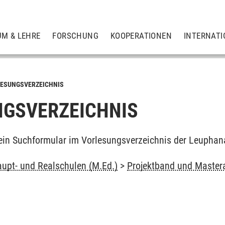
UM & LEHRE
FORSCHUNG
KOOPERATIONEN
INTERNATI
ESUNGSVERZEICHNIS
GSVERZEICHNIS
ein Suchformular im Vorlesungsverzeichnis der Leuphan
upt- und Realschulen (M.Ed.)
>
Projektband und Mastera