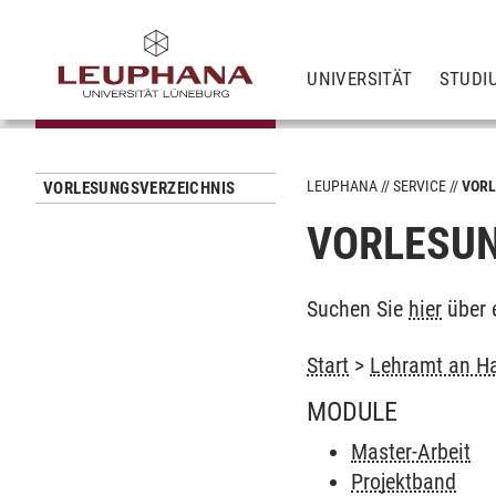
UNIVERSITÄT
STUDI
LEUPHANA
SERVICE
VORL
VORLESUNGSVERZEICHNIS
VORLESUN
Suchen Sie
hier
über 
Start
>
Lehramt an Ha
MODULE
Master-Arbeit
Projektband