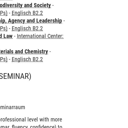
odiversity and Society
-
CPs)
-
Englisch B2.2
hip, Agency and Leadership
-
CPs)
-
Englisch B2.2
nd Law
-
International Center:
terials and Chemistry
-
CPs)
-
Englisch B2.2
(SEMINAR)
Seminarraum
rofessional level with more
mar, fluency, confidence) to