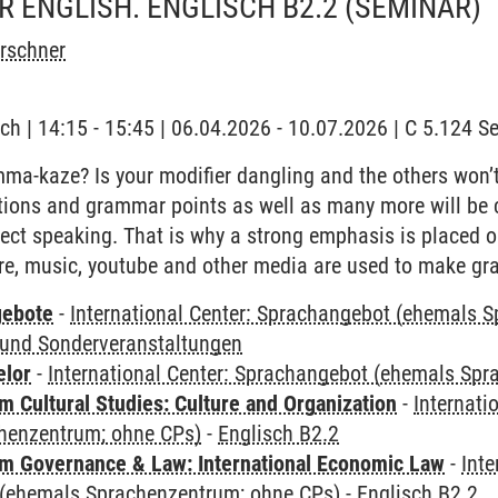
 ENGLISH. ENGLISCH B2.2
(SEMINAR)
irschner
ch | 14:15 - 15:45 | 06.04.2026 - 10.07.2026 | C 5.124 
a-kaze? Is your modifier dangling and the others won’t
tions and grammar points as well as many more will be c
ect speaking. That is why a strong emphasis is placed 
ure, music, youtube and other media are used to make gr
gebote
-
International Center: Sprachangebot (ehemals 
und Sonderveranstaltungen
elor
-
International Center: Sprachangebot (ehemals Sp
 Cultural Studies: Culture and Organization
-
Internati
henzentrum; ohne CPs)
-
Englisch B2.2
 Governance & Law: International Economic Law
-
Inte
(ehemals Sprachenzentrum; ohne CPs)
-
Englisch B2.2