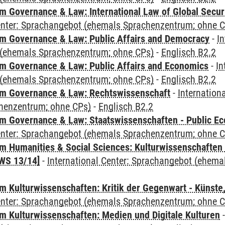
 Governance & Law: International Law of Global Secur
Center: Sprachangebot (ehemals Sprachenzentrum; ohne 
 Governance & Law: Public Affairs and Democracy
-
In
(ehemals Sprachenzentrum; ohne CPs)
-
Englisch B2.2
 Governance & Law: Public Affairs and Economics
-
In
(ehemals Sprachenzentrum; ohne CPs)
-
Englisch B2.2
m Governance & Law: Rechtswissenschaft
-
Internation
henzentrum; ohne CPs)
-
Englisch B2.2
 Governance & Law: Staatswissenschaften - Public Eco
Center: Sprachangebot (ehemals Sprachenzentrum; ohne 
 Humanities & Social Sciences: Kulturwissenschaften -
WS 13/14]
-
International Center: Sprachangebot (ehem
 Kulturwissenschaften: Kritik der Gegenwart - Künste,
Center: Sprachangebot (ehemals Sprachenzentrum; ohne 
 Kulturwissenschaften: Medien und Digitale Kulturen