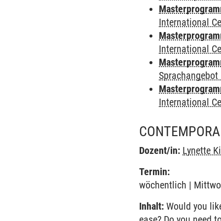
Masterprogramm 
International 
Masterprogramm
International 
Masterprogramm
Sprachangebot 
Masterprogramm 
International 
CONTEMPORAR
Dozent/in:
Lynette K
Termin:
wöchentlich | Mittwo
Inhalt:
Would you like
ease? Do you need to