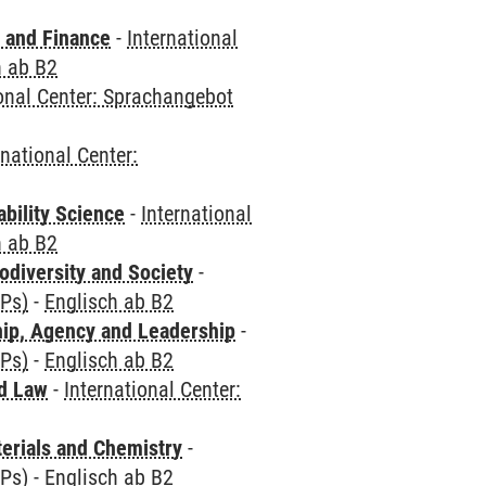
 and Finance
-
International
h ab B2
ional Center: Sprachangebot
rnational Center:
bility Science
-
International
h ab B2
odiversity and Society
-
CPs)
-
Englisch ab B2
hip, Agency and Leadership
-
CPs)
-
Englisch ab B2
nd Law
-
International Center:
terials and Chemistry
-
CPs)
-
Englisch ab B2