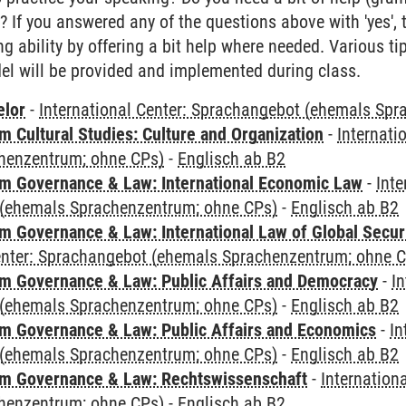
? If you answered any of the questions above with 'yes', t
ng ability by offering a bit help where needed. Various 
l will be provided and implemented during class.
elor
-
International Center: Sprachangebot (ehemals Sp
 Cultural Studies: Culture and Organization
-
Internati
henzentrum; ohne CPs)
-
Englisch ab B2
 Governance & Law: International Economic Law
-
Inte
(ehemals Sprachenzentrum; ohne CPs)
-
Englisch ab B2
 Governance & Law: International Law of Global Secur
Center: Sprachangebot (ehemals Sprachenzentrum; ohne 
 Governance & Law: Public Affairs and Democracy
-
In
(ehemals Sprachenzentrum; ohne CPs)
-
Englisch ab B2
 Governance & Law: Public Affairs and Economics
-
In
(ehemals Sprachenzentrum; ohne CPs)
-
Englisch ab B2
m Governance & Law: Rechtswissenschaft
-
Internation
henzentrum; ohne CPs)
-
Englisch ab B2