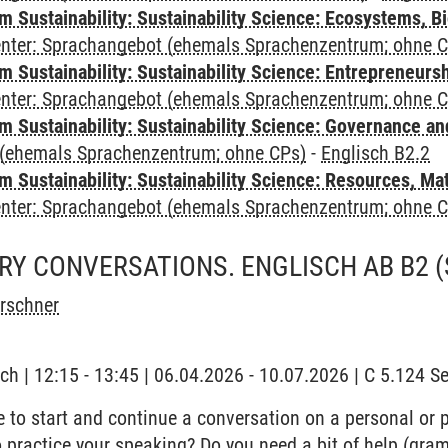
Sustainability: Sustainability Science: Ecosystems, Bi
Center: Sprachangebot (ehemals Sprachenzentrum; ohne 
 Sustainability: Sustainability Science: Entrepreneurs
Center: Sprachangebot (ehemals Sprachenzentrum; ohne 
 Sustainability: Sustainability Science: Governance a
(ehemals Sprachenzentrum; ohne CPs)
-
Englisch B2.2
Sustainability: Sustainability Science: Resources, Ma
Center: Sprachangebot (ehemals Sprachenzentrum; ohne 
Y CONVERSATIONS. ENGLISCH AB B2
irschner
ch | 12:15 - 13:45 | 06.04.2026 - 10.07.2026 | C 5.124 
 to start and continue a conversation on a personal or p
 practice your speaking? Do you need a bit of help (gram