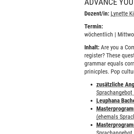
ADVANCE YOUR
Dozent/in:
Lynette K
Termin:
wöchentlich | Mittwo
Inhalt:
Are you a Comm
register? These ques
grammar equals corr
prinicples. Pop cult
zusätzliche An
Sprachangebot 
Leuphana Bach
Masterprogramm
(ehemals Sprac
Masterprogramm
Sprachangebot 