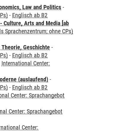
nomics, Law and Politics
-
CPs)
-
Englisch ab B2
 Culture, Arts and Media [ab
als Sprachenzentrum; ohne CPs)
 Theorie, Geschichte
-
CPs)
-
Englisch ab B2
-
International Center:
oderne (auslaufend)
-
CPs)
-
Englisch ab B2
ional Center: Sprachangebot
onal Center: Sprachangebot
rnational Center: