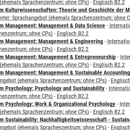
(ehemals Sprachenzentrum; ohne CPs)
-
Englisch B2.2
 Kulturwissenschaften: Theorie und Geschichte der M
Center: Sprachangebot (ehemals Sprachenzentrum; ohne 
m Management: Management & Data Science
-
Internat
henzentrum; ohne CPs)
-
Englisch B2.2
m Management: Management & Engineering
-
Internati
henzentrum; ohne CPs)
-
Englisch B2.2
m Management: Management & Entrepreneurship
-
Inte
(ehemals Sprachenzentrum; ohne CPs)
-
Englisch B2.2
m Management: Management & Sustainable Accounting
angebot (ehemals Sprachenzentrum; ohne CPs)
-
Englisc
 Psychology: Psychology and Sustainability
-
Internat
henzentrum; ohne CPs)
-
Englisch B2.2
 Psychology: Work & Organizational Psychology
-
Inte
(ehemals Sprachenzentrum; ohne CPs)
-
Englisch B2.2
Sustainability: Nachhaltigkeitswissenschaft - Sustaina
angebot (ehemals Sprachenzentrum; ohne CPs)
-
Englisc