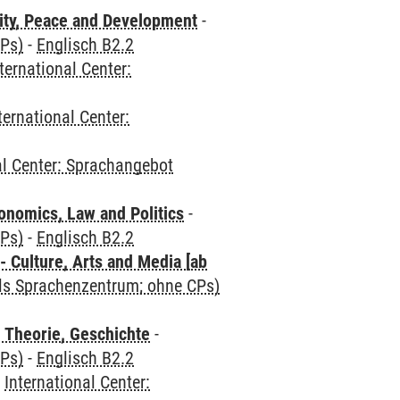
ity, Peace and Development
-
CPs)
-
Englisch B2.2
ternational Center:
ternational Center:
al Center: Sprachangebot
nomics, Law and Politics
-
CPs)
-
Englisch B2.2
 Culture, Arts and Media [ab
als Sprachenzentrum; ohne CPs)
 Theorie, Geschichte
-
CPs)
-
Englisch B2.2
-
International Center: