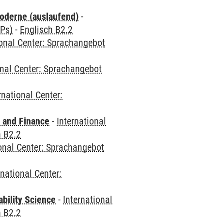
oderne (auslaufend)
-
CPs)
-
Englisch B2.2
ional Center: Sprachangebot
onal Center: Sprachangebot
rnational Center:
 and Finance
-
International
h B2.2
ional Center: Sprachangebot
rnational Center:
bility Science
-
International
h B2.2