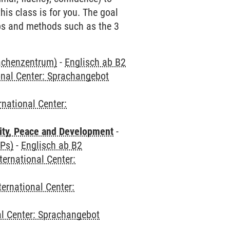
his class is for you. The goal
tips and methods such as the 3
rachenzentrum)
-
Englisch ab B2
onal Center: Sprachangebot
rnational Center:
ity, Peace and Development
-
CPs)
-
Englisch ab B2
ternational Center:
ternational Center:
al Center: Sprachangebot