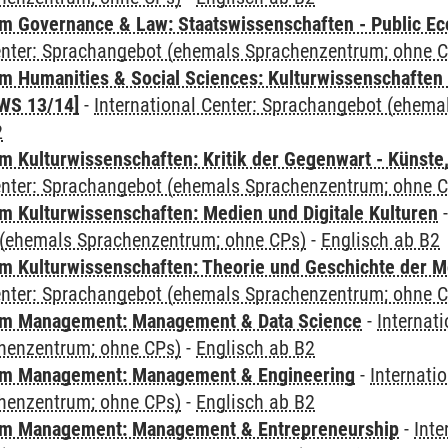
 Governance & Law: Staatswissenschaften - Public Eco
Center: Sprachangebot (ehemals Sprachenzentrum; ohne 
 Humanities & Social Sciences: Kulturwissenschaften -
WS 13/14]
-
International Center: Sprachangebot (ehem
2
 Kulturwissenschaften: Kritik der Gegenwart - Künste,
Center: Sprachangebot (ehemals Sprachenzentrum; ohne 
 Kulturwissenschaften: Medien und Digitale Kulturen
(ehemals Sprachenzentrum; ohne CPs)
-
Englisch ab B2
 Kulturwissenschaften: Theorie und Geschichte der M
Center: Sprachangebot (ehemals Sprachenzentrum; ohne 
m Management: Management & Data Science
-
Internat
henzentrum; ohne CPs)
-
Englisch ab B2
m Management: Management & Engineering
-
Internati
henzentrum; ohne CPs)
-
Englisch ab B2
m Management: Management & Entrepreneurship
-
Inte