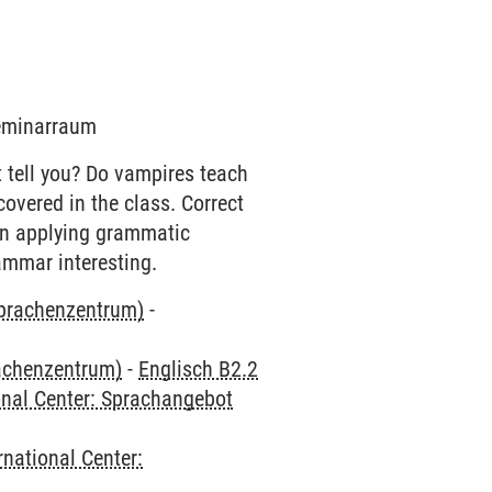
Seminarraum
 tell you? Do vampires teach
overed in the class. Correct
on applying grammatic
ammar interesting.
Sprachenzentrum)
-
rachenzentrum)
-
Englisch B2.2
onal Center: Sprachangebot
rnational Center: