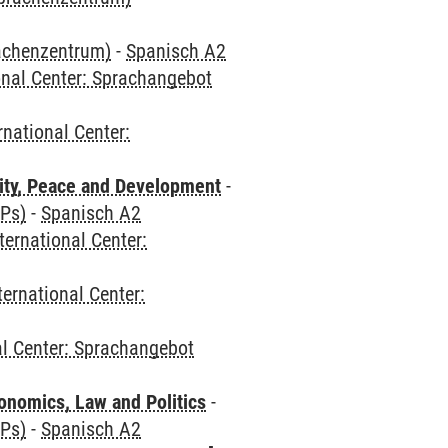
rachenzentrum)
-
Spanisch A2
onal Center: Sprachangebot
rnational Center:
ity, Peace and Development
-
CPs)
-
Spanisch A2
ternational Center:
ternational Center:
al Center: Sprachangebot
nomics, Law and Politics
-
CPs)
-
Spanisch A2