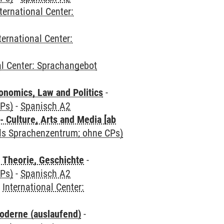
ternational Center:
ternational Center:
al Center: Sprachangebot
nomics, Law and Politics
-
CPs)
-
Spanisch A2
 Culture, Arts and Media [ab
als Sprachenzentrum; ohne CPs)
 Theorie, Geschichte
-
CPs)
-
Spanisch A2
-
International Center:
oderne (auslaufend)
-