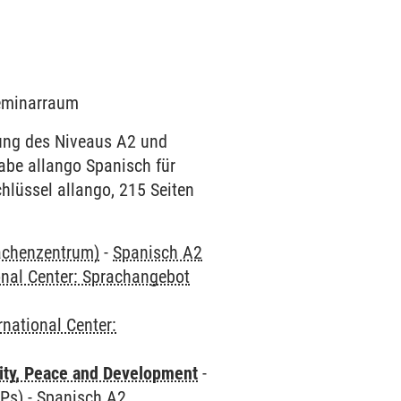
Seminarraum
dung des Niveaus A2 und
abe allango Spanisch für
hlüssel allango, 215 Seiten
rachenzentrum)
-
Spanisch A2
onal Center: Sprachangebot
rnational Center:
ity, Peace and Development
-
CPs)
-
Spanisch A2