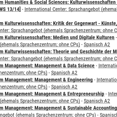
 Humanities & Social Sciences: Kulturwissenschaften -
WS 13/14]
-
International Center: Sprachangebot (ehem
 Kulturwissenschaften: Kritik der Gegenwart - Künste,
Center: Sprachangebot (ehemals Sprachenzentrum; ohne 
 Kulturwissenschaften: Medien und Digitale Kulturen
(ehemals Sprachenzentrum; ohne CPs)
-
Spanisch A2
 Kulturwissenschaften: Theorie und Geschichte der M
Center: Sprachangebot (ehemals Sprachenzentrum; ohne 
m Management: Management & Data Science
-
Internat
henzentrum; ohne CPs)
-
Spanisch A2
m Management: Management & Engineering
-
Internati
henzentrum; ohne CPs)
-
Spanisch A2
m Management: Management & Entrepreneurship
-
Inte
(ehemals Sprachenzentrum; ohne CPs)
-
Spanisch A2
m Management: Management & Sustainable Accounting
angebot (ehemals Sprachenzentrum; ohne CPs)
-
Spanisc