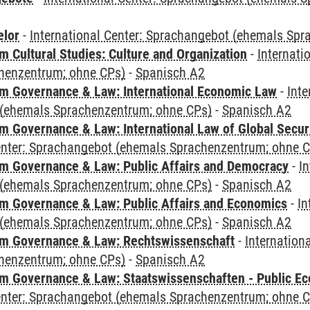
elor
-
International Center: Sprachangebot (ehemals Sp
 Cultural Studies: Culture and Organization
-
Internati
henzentrum; ohne CPs)
-
Spanisch A2
 Governance & Law: International Economic Law
-
Inte
(ehemals Sprachenzentrum; ohne CPs)
-
Spanisch A2
 Governance & Law: International Law of Global Secur
Center: Sprachangebot (ehemals Sprachenzentrum; ohne 
 Governance & Law: Public Affairs and Democracy
-
In
(ehemals Sprachenzentrum; ohne CPs)
-
Spanisch A2
 Governance & Law: Public Affairs and Economics
-
In
(ehemals Sprachenzentrum; ohne CPs)
-
Spanisch A2
m Governance & Law: Rechtswissenschaft
-
Internation
henzentrum; ohne CPs)
-
Spanisch A2
 Governance & Law: Staatswissenschaften - Public Eco
Center: Sprachangebot (ehemals Sprachenzentrum; ohne 