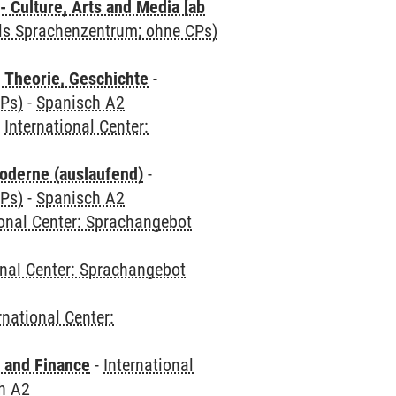
 Culture, Arts and Media [ab
als Sprachenzentrum; ohne CPs)
 Theorie, Geschichte
-
CPs)
-
Spanisch A2
-
International Center:
oderne (auslaufend)
-
CPs)
-
Spanisch A2
ional Center: Sprachangebot
onal Center: Sprachangebot
rnational Center:
 and Finance
-
International
h A2