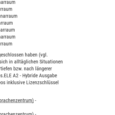
inarraum
narraum
minarraum
narraum
inarraum
inarraum
narraum
geschlossen haben (vgl.
ich in alltäglichen Situationen
tiefen bzw. nach längerer
es.ELE A2 - Hybride Ausgabe
os inklusive Lizenzschlüssel
Sprachenzentrum)
-
Sprachenzentrum)
-