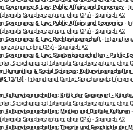
 Governance & Law: Public Affairs and Democracy
-
In
(ehemals Sprachenzentrum; ohne CPs)
-
Spanisch A2
 Governance & Law: Public Affairs and Economics
-
In
(ehemals Sprachenzentrum; ohne CPs)
-
Spanisch A2
m Governance & Law: Rechtswissenschaft
-
Internation
henzentrum; ohne CPs)
-
Spanisch A2
 Governance & Law: Staatswissenschaften - Public Eco
Center: Sprachangebot (ehemals Sprachenzentrum; ohne 
 Humanities & Social Sciences: Kulturwissenschaften -
WS 13/14]
-
International Center: Sprachangebot (ehem
 Kulturwissenschaften: Kritik der Gegenwart - Künste,
Center: Sprachangebot (ehemals Sprachenzentrum; ohne 
 Kulturwissenschaften: Medien und Digitale Kulturen
(ehemals Sprachenzentrum; ohne CPs)
-
Spanisch A2
 Kulturwissenschaften: Theorie und Geschichte der M