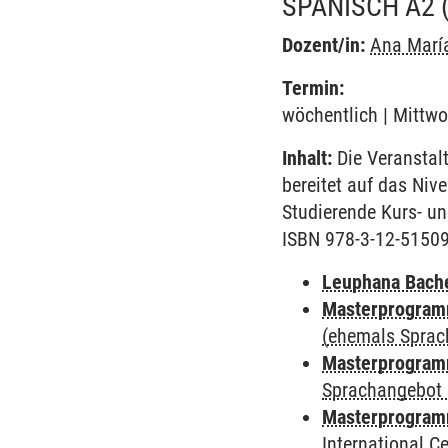
SPANISCH A2
Dozent/in:
Ana Marí
Termin:
wöchentlich | Mittwo
Inhalt:
Die Veranstal
bereitet auf das Niv
Studierende Kurs- u
ISBN 978-3-12-5150
Leuphana Bach
Masterprogramm
(ehemals Sprac
Masterprogramm
Sprachangebot 
Masterprogramm
International 