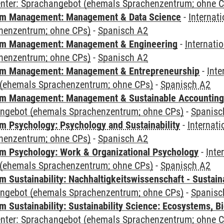
Center: Sprachangebot (ehemals Sprachenzentrum; ohne 
m Management: Management & Data Science
-
Internat
henzentrum; ohne CPs)
-
Spanisch A2
m Management: Management & Engineering
-
Internati
henzentrum; ohne CPs)
-
Spanisch A2
m Management: Management & Entrepreneurship
-
Inte
(ehemals Sprachenzentrum; ohne CPs)
-
Spanisch A2
m Management: Management & Sustainable Accounting
angebot (ehemals Sprachenzentrum; ohne CPs)
-
Spanisc
 Psychology: Psychology and Sustainability
-
Internat
henzentrum; ohne CPs)
-
Spanisch A2
 Psychology: Work & Organizational Psychology
-
Inte
(ehemals Sprachenzentrum; ohne CPs)
-
Spanisch A2
Sustainability: Nachhaltigkeitswissenschaft - Sustaina
angebot (ehemals Sprachenzentrum; ohne CPs)
-
Spanisc
Sustainability: Sustainability Science: Ecosystems, Bi
Center: Sprachangebot (ehemals Sprachenzentrum; ohne 