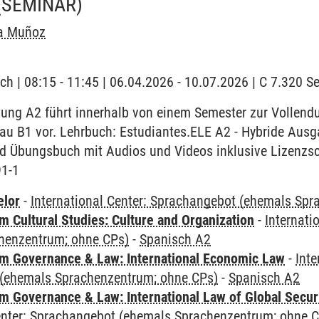
(SEMINAR)
a Muñoz
ch | 08:15 - 11:45 | 06.04.2026 - 10.07.2026 | C 7.320 
tung A2 führt innerhalb von einem Semester zur Vollen
eau B1 vor. Lehrbuch: Estudiantes.ELE A2 - Hybride Ausg
nd Übungsbuch mit Audios und Videos inklusive Lizenzsc
91-1
elor
-
International Center: Sprachangebot (ehemals Sp
 Cultural Studies: Culture and Organization
-
Internati
henzentrum; ohne CPs)
-
Spanisch A2
 Governance & Law: International Economic Law
-
Inte
(ehemals Sprachenzentrum; ohne CPs)
-
Spanisch A2
 Governance & Law: International Law of Global Secur
Center: Sprachangebot (ehemals Sprachenzentrum; ohne 