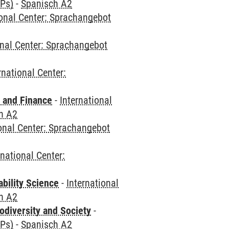
CPs)
-
Spanisch A2
ional Center: Sprachangebot
onal Center: Sprachangebot
rnational Center:
 and Finance
-
International
h A2
ional Center: Sprachangebot
rnational Center:
bility Science
-
International
h A2
odiversity and Society
-
CPs)
-
Spanisch A2