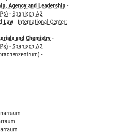
hip, Agency and Leadership
-
CPs)
-
Spanisch A2
nd Law
-
International Center:
terials and Chemistry
-
CPs)
-
Spanisch A2
Sprachenzentrum)
-
minarraum
narraum
inarraum