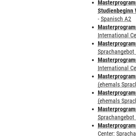
Masterprogramm
Studienbeginn 
-
Spanisch A2
Masterprogramm
International 
Masterprogramm
Sprachangebot 
Masterprogramm
International 
Masterprogram
(ehemals Sprac
Masterprogram
(ehemals Sprac
Masterprogram
Sprachangebot 
Masterprogram
Center: Sprach