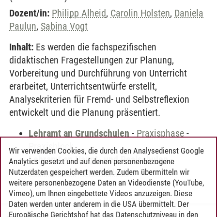
Dozent/in:
Philipp Alheid
,
Carolin Holsten
,
Daniela
Paulun
,
Sabina Vogt
Inhalt:
Es werden die fachspezifischen
didaktischen Fragestellungen zur Planung,
Vorbereitung und Durchführung von Unterricht
erarbeitet, Unterrichtsentwürfe erstellt,
Analysekriterien für Fremd- und Selbstreflexion
entwickelt und die Planung präsentiert.
Lehramt an Grundschulen
-
Praxisphase
-
Praxisblock
Wir verwenden Cookies, die durch den Analysedienst Google
Lehramt an Haupt- und Realschulen
-
Analytics gesetzt und auf denen personenbezogene
Praxisphase
-
Praxisblock
Nutzerdaten gespeichert werden. Zudem übermitteln wir
weitere personenbezogene Daten an Videodienste (YouTube,
Vimeo), um Ihnen eingebettete Videos anzuzeigen. Diese
Daten werden unter anderem in die USA übermittelt. Der
Europäische Gerichtshof hat das Datenschutzniveau in den