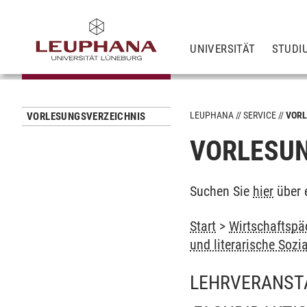
UNIVERSITÄT
STUDI
LEUPHANA
SERVICE
VORL
VORLESUNGSVERZEICHNIS
VORLESUN
Suchen Sie
hier
über 
Start
>
Wirtschaftspä
und literarische Sozi
LEHRVERANST