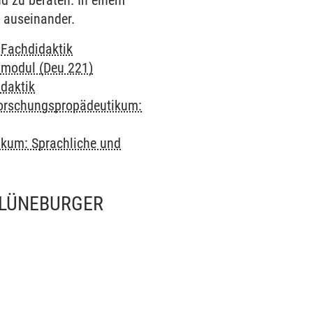
d zu beraten. In einem
 auseinander.
-
Fachdidaktik
tmodul (Deu 221)
daktik
orschungspropädeutikum:
kum: Sprachliche und
 LÜNEBURGER