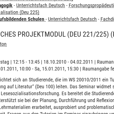
agogik
-
Unterrichtsfach Deutsch
-
Forschungspropädeuti
ialisation (Deu 225)
ufsbildenden Schulen
-
Unterrichtsfach Deutsch
-
Fachdi
SCHES PROJEKTMODUL (DEU 221/225)
rton
stag | 12:15 - 13:45 | 18.10.2010 - 04.02.2011 | Rauman
5.01.2011, 10:00 - Sa, 15.01.2011, 15:30 | Raumangabe fe
ichtet sich an Studierende, die im WS 20010/2011 ein 
ung auf Literatur" (Deu 100) leiten. Das Seminar widmet s
d Lesesozialisationsforschung. Es bereitet die Studiere
terstützt sie bei der Planung, Durchführung und Reflexi
rmaterialien erarbeitet, ausprobiert und problematisch