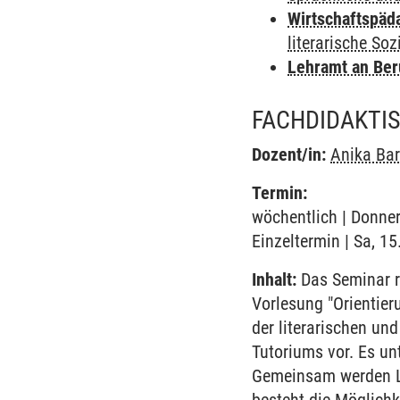
Wirtschaftspäd
literarische Soz
Lehramt an Ber
FACHDIDAKTI
Dozent/in:
Anika Ba
Termin:
wöchentlich | Donner
Einzeltermin | Sa, 1
Inhalt:
Das Seminar r
Vorlesung "Orientier
der literarischen un
Tutoriums vor. Es un
Gemeinsam werden Leh