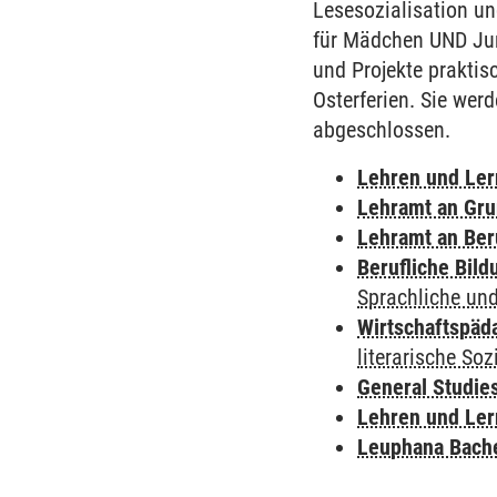
Lesesozialisation un
für Mädchen UND Jun
und Projekte praktis
Osterferien. Sie wer
abgeschlossen.
Lehren und Le
Lehramt an Gru
Lehramt an Ber
Berufliche Bild
Sprachliche und
Wirtschaftspäd
literarische Soz
General Studie
Lehren und Le
Leuphana Bach