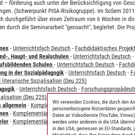
d – förderung auch unter der Berücksichtigung von Gesc
gen. (Schwerpunkt PISA-Risikogruppe). Im SoSem 2011 (
ch durchgeführt über einen Zeitraum von 6 Wochen in di
den durch die Seminararbeit "gecoacht", begleitet. Die Pr
rnen
-
Unterrichtsfach Deutsch
-
Fachdidaktisches Projek
nd-, Haupt- und Realschulen
-
Unterrichtsfach Deutsch
ufsbildenden Schulen
-
Unterrichtsfach Deutsch
-
Fachdi
ung in der Sozialpädagogik
-
Unterrichtsfach Deutsch
-
F
 literarische Sozialisation (Deu 225)
agogik
-
Unterrichtsfach Deutsch
-
Forschungspropädeuti
ialisation (Deu 225)
Wir verwenden Cookies, die durch den An
s allgemein
-
Komplementärstudium
-
Verstehen und Ver
personenbezogene Nutzerdaten gespeich
rnen
-
Komplementärstudium
-
Verstehen und Verändern
Daten an Videodienste (YouTube, Vimeo),
elor
-
Komplementärstudium
-
Verstehen und Verändern
werden unter anderem in die USA übermit
in den USA, gemessen an EU-Standards, j
Möglichkeit, dass Ihre Daten dann durch