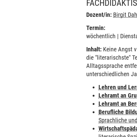
FACHDIDAKTI
Dozent/in:
Birgit Da
Termin:
wöchentlich | Dienst
Inhalt:
Keine Angst vo
die "literarischste" 
Alltagssprache entf
unterschiedlichen Ja
Lehren und Le
Lehramt an Gru
Lehramt an Ber
Berufliche Bild
Sprachliche und
Wirtschaftspäd
literarische Soz