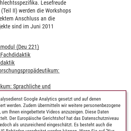
hlechtsspezifika. Lesefreude
Teil II) werden die Workshops
rektem Anschluss an die
ojekte sind im Juni 2011
tmodul (Deu 221)
-
Fachdidaktik
daktik
orschungspropädeutikum:
kum: Sprachliche und
alysedienst Google Analytics gesetzt und auf denen
ändern
ert werden. Zudem übermitteln wir weitere personenbezogene
 um Ihnen eingebettete Videos anzuzeigen. Diese Daten
telt. Der Europäische Gerichtshof hat das Datenschutzniveau
edoch als unzureichend eingeschätzt. Es besteht auch die
 US-Behörden verarbeitet werden können. Wenn Sie auf "Nur