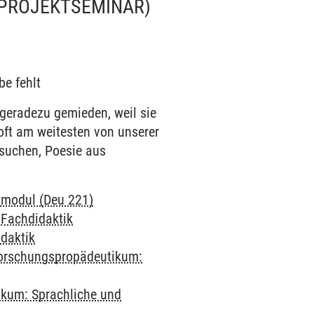
(PROJEKTSEMINAR)
be fehlt
 geradezu gemieden, weil sie
 oft am weitesten von unserer
suchen, Poesie aus
tmodul (Deu 221)
-
Fachdidaktik
daktik
orschungspropädeutikum:
kum: Sprachliche und