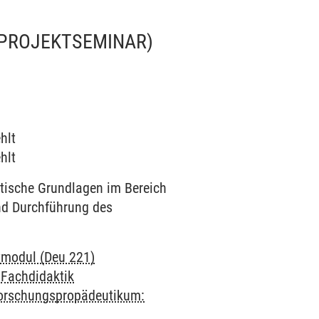
(PROJEKTSEMINAR)
hlt
hlt
ktische Grundlagen im Bereich
nd Durchführung des
tmodul (Deu 221)
-
Fachdidaktik
orschungspropädeutikum: