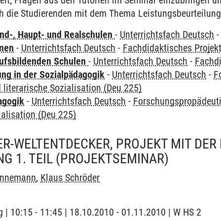
eit, Fragen aus den Tutorien im Seminar einzubringen un
h die Studierenden mit dem Thema Leistungsbeurteilung
nd-, Haupt- und Realschulen
-
Unterrichtsfach Deutsch
rnen
-
Unterrichtsfach Deutsch
-
Fachdidaktisches Projek
ufsbildenden Schulen
-
Unterrichtsfach Deutsch
-
Fachdi
ung in der Sozialpädagogik
-
Unterrichtsfach Deutsch
-
F
 literarische Sozialisation (Deu 225)
agogik
-
Unterrichtsfach Deutsch
-
Forschungspropädeuti
ialisation (Deu 225)
ER-WELTENTDECKER, PROJEKT MIT DER
G 1. TEIL
(PROJEKTSEMINAR)
innemann
,
Klaus Schröder
 | 10:15 - 11:45 | 18.10.2010 - 01.11.2010 | W HS 2