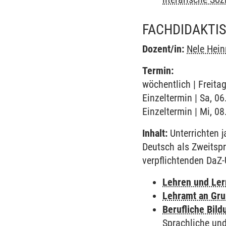
FACHDIDAKTI
Dozent/in:
Nele Hein
Termin:
wöchentlich | Freita
Einzeltermin | Sa, 0
Einzeltermin | Mi, 0
Inhalt:
Unterrichten j
Deutsch als Zweitsp
verpflichtenden DaZ-
Lehren und Le
Lehramt an Gru
Berufliche Bild
Sprachliche und