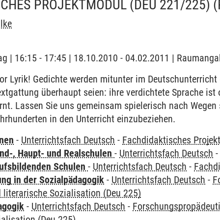
SCHES PROJEKTMODUL (DEU 221/225)
hlke
ag | 16:15 - 17:45 | 18.10.2010 - 04.02.2011 | Raumanga
r Lyrik! Gedichte werden mitunter im Deutschunterricht
Textgattung überhaupt seien: ihre verdichtete Sprache ist
ernt. Lassen Sie uns gemeinsam spielerisch nach Wegen 
hrhunderten in den Unterricht einzubeziehen.
rnen
-
Unterrichtsfach Deutsch
-
Fachdidaktisches Projek
nd-, Haupt- und Realschulen
-
Unterrichtsfach Deutsch
ufsbildenden Schulen
-
Unterrichtsfach Deutsch
-
Fachdi
ung in der Sozialpädagogik
-
Unterrichtsfach Deutsch
-
F
 literarische Sozialisation (Deu 225)
agogik
-
Unterrichtsfach Deutsch
-
Forschungspropädeuti
ialisation (Deu 225)