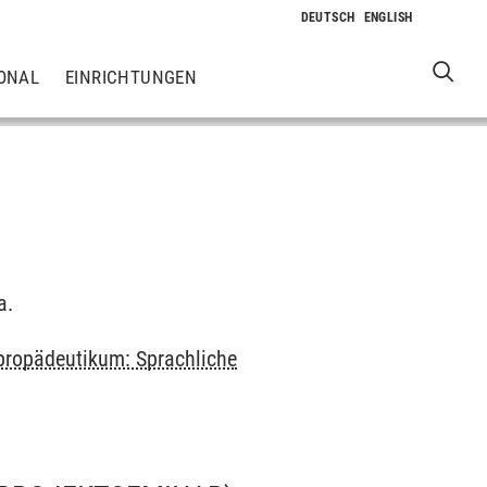
ONAL
EINRICHTUNGEN
a.
ropädeutikum: Sprachliche