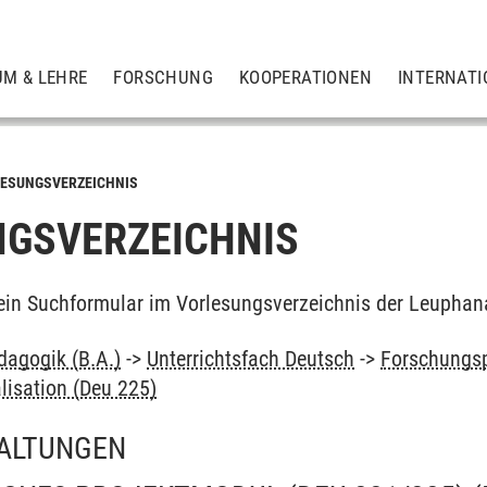
UM & LEHRE
FORSCHUNG
KOOPERATIONEN
INTERNATI
ESUNGSVERZEICHNIS
GSVERZEICHNIS
ein Suchformular im Vorlesungsverzeichnis der Leuphan
dagogik (B.A.)
->
Unterrichtsfach Deutsch
->
Forschungsp
alisation (Deu 225)
ALTUNGEN