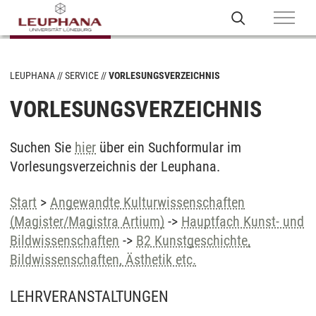
LEUPHANA
SERVICE
VORLESUNGSVERZEICHNIS
VORLESUNGSVERZEICHNIS
Suchen Sie
hier
über ein Suchformular im
Vorlesungsverzeichnis der Leuphana.
Start
>
Angewandte Kulturwissenschaften
(Magister/Magistra Artium)
->
Hauptfach Kunst- und
Bildwissenschaften
->
B2 Kunstgeschichte,
Bildwissenschaften, Ästhetik etc.
LEHRVERANSTALTUNGEN