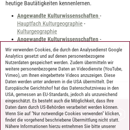
heutige Bautätigkeiten kennenlernen.
Angewandte Kulturwissenschaften
-
Hauptfach Kulturgeographie
-
Kulturgeographie
Angewandte Kulturwissenschaften
-
Hauptfach Kunst- und Bildwissenschaften
-
B2
Wir verwenden Cookies, die durch den Analysedienst Google
Kunstgeschichte, Bildwissenschaften,
Analytics gesetzt und auf denen personenbezogene
Ästhetik etc.
Nutzerdaten gespeichert werden. Zudem übermitteln wir
weitere personenbezogene Daten an Videodienste (YouTube,
Vimeo), um Ihnen eingebettete Videos anzuzeigen. Diese
Daten werden unter anderem in die USA übermittelt. Der
Europäische Gerichtshof hat das Datenschutzniveau in den
Timo Leder
/
30.06.2024
USA, gemessen an EU-Standards, jedoch als unzureichend
eingeschätzt. Es besteht auch die Möglichkeit, dass Ihre
Daten dann durch US-Behörden verarbeitet werden können.
KONTAKT
Wenn Sie auf "Nur notwendige Cookies verwenden" klicken,
findet die vorgehend beschriebene Übermittlung nicht statt.
LEUPHANA ALS ARBEITGEBER
Nähere Informationen hierzu entnehmen Sie bitte unserer
INTRANET