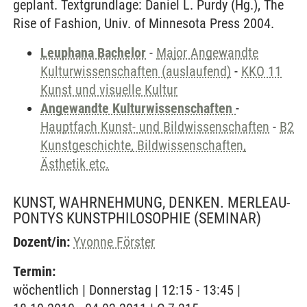
geplant. Textgrundlage: Daniel L. Purdy (Hg.), The
Rise of Fashion, Univ. of Minnesota Press 2004.
Leuphana Bachelor
-
Major Angewandte
Kulturwissenschaften (auslaufend)
-
KKO 11
Kunst und visuelle Kultur
Angewandte Kulturwissenschaften
-
Hauptfach Kunst- und Bildwissenschaften
-
B2
Kunstgeschichte, Bildwissenschaften,
Ästhetik etc.
KUNST, WAHRNEHMUNG, DENKEN. MERLEAU-
PONTYS KUNSTPHILOSOPHIE
(SEMINAR)
Dozent/in:
Yvonne Förster
Termin:
wöchentlich | Donnerstag | 12:15 - 13:45 |