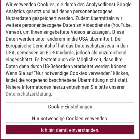
Lehren und Lernen
-
Komplementärstudium
-
Wir verwenden Cookies, die durch den Analysedienst Google
Kunst und Ästhetik
Analytics gesetzt und auf denen personenbezogene
Leuphana Bachelor
-
Komplementärstudium
-
Nutzerdaten gespeichert werden. Zudem übermitteln wir
weitere personenbezogene Daten an Videodienste (YouTube,
Kunst und Ästhetik
Vimeo), um Ihnen eingebettete Videos anzuzeigen. Diese
Daten werden unter anderem in die USA übermittelt. Der
KUNST IN NEUEN KONTEXTEN: DIE ARTIST
Europäische Gerichtshof hat das Datenschutzniveau in den
PLACEMENT GROUP ALS CASE STUDY
USA, gemessen an EU-Standards, jedoch als unzureichend
(SEMINAR)
eingeschätzt. Es besteht auch die Möglichkeit, dass Ihre
Daten dann durch US-Behörden verarbeitet werden können.
Dozent/in:
Ulrike Jordan
,
Alexandra Waligorski
Wenn Sie auf "Nur notwendige Cookies verwenden" klicken,
findet die vorgehend beschriebene Übermittlung nicht statt.
Termin:
Nähere Informationen hierzu entnehmen Sie bitte unserer
Einzeltermin | Fr, 25.10.2013, 14:00 - Fr,
Datenschutzerklärung
.
25.10.2013, 16:00 | W 307
Cookie-Einstellungen
Einzeltermin | Fr, 10.01.2014, 14:00 - Fr,
10.01.2014, 20:00 | W 307
Nur notwendige Cookies verwenden.
Einzeltermin | Sa, 11.01.2014, 10:00 - Sa,
Ich bin damit einverstanden.
11.01.2014, 17:00 | W 307