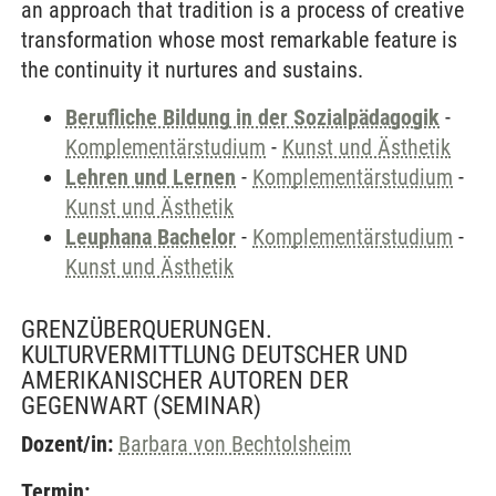
an approach that tradition is a process of creative
transformation whose most remarkable feature is
the continuity it nurtures and sustains.
Berufliche Bildung in der Sozialpädagogik
-
Komplementärstudium
-
Kunst und Ästhetik
Lehren und Lernen
-
Komplementärstudium
-
Kunst und Ästhetik
Leuphana Bachelor
-
Komplementärstudium
-
Kunst und Ästhetik
GRENZÜBERQUERUNGEN.
KULTURVERMITTLUNG DEUTSCHER UND
AMERIKANISCHER AUTOREN DER
GEGENWART
(SEMINAR)
Dozent/in:
Barbara von Bechtolsheim
Termin: