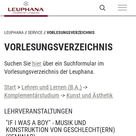
LEUPHANA
SERVICE
VORLESUNGSVERZEICHNIS
VORLESUNGSVERZEICHNIS
Suchen Sie
hier
über ein Suchformular im
Vorlesungsverzeichnis der Leuphana.
Start
>
Lehren und Lernen (B.A.)
->
Komplementärstudium
->
Kunst und Ästhetik
LEHRVERANSTALTUNGEN
"IF I WAS A BOY" - MUSIK UND
KONSTRUKTION VON GESCHLECHT(ERN)