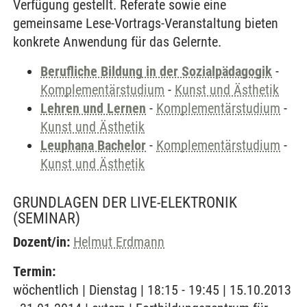
Verfügung gestellt. Referate sowie eine
gemeinsame Lese-Vortrags-Veranstaltung bieten
konkrete Anwendung für das Gelernte.
Berufliche Bildung in der Sozialpädagogik
-
Komplementärstudium
-
Kunst und Ästhetik
Lehren und Lernen
-
Komplementärstudium
-
Kunst und Ästhetik
Leuphana Bachelor
-
Komplementärstudium
-
Kunst und Ästhetik
GRUNDLAGEN DER LIVE-ELEKTRONIK
(SEMINAR)
Dozent/in:
Helmut Erdmann
Termin:
wöchentlich | Dienstag | 18:15 - 19:45 | 15.10.2013