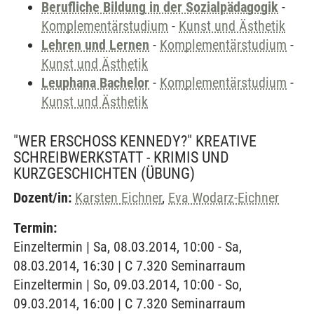
Berufliche Bildung in der Sozialpädagogik
-
Komplementärstudium
-
Kunst und Ästhetik
Lehren und Lernen
-
Komplementärstudium
-
Kunst und Ästhetik
Leuphana Bachelor
-
Komplementärstudium
-
Kunst und Ästhetik
"WER ERSCHOSS KENNEDY?" KREATIVE
SCHREIBWERKSTATT - KRIMIS UND
KURZGESCHICHTEN
(ÜBUNG)
Dozent/in:
Karsten Eichner
,
Eva Wodarz-Eichner
Termin:
Einzeltermin | Sa, 08.03.2014, 10:00 - Sa,
08.03.2014, 16:30 | C 7.320 Seminarraum
Einzeltermin | So, 09.03.2014, 10:00 - So,
09.03.2014, 16:00 | C 7.320 Seminarraum