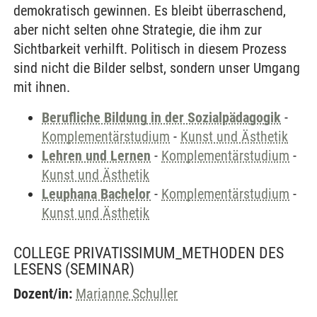
demokratisch gewinnen. Es bleibt überraschend,
aber nicht selten ohne Strategie, die ihm zur
Sichtbarkeit verhilft. Politisch in diesem Prozess
sind nicht die Bilder selbst, sondern unser Umgang
mit ihnen.
Berufliche Bildung in der Sozialpädagogik
-
Komplementärstudium
-
Kunst und Ästhetik
Lehren und Lernen
-
Komplementärstudium
-
Kunst und Ästhetik
Leuphana Bachelor
-
Komplementärstudium
-
Kunst und Ästhetik
COLLEGE PRIVATISSIMUM_METHODEN DES
LESENS
(SEMINAR)
Dozent/in:
Marianne Schuller