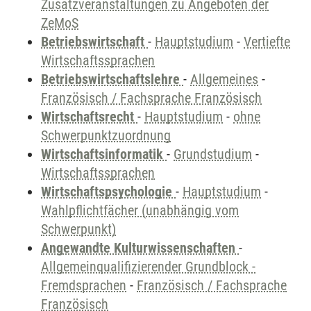
Zusatzveranstaltungen zu Angeboten der
ZeMoS
Betriebswirtschaft
-
Hauptstudium
-
Vertiefte
Wirtschaftssprachen
Betriebswirtschaftslehre
-
Allgemeines
-
Französisch / Fachsprache Französisch
Wirtschaftsrecht
-
Hauptstudium
-
ohne
Schwerpunktzuordnung
Wirtschaftsinformatik
-
Grundstudium
-
Wirtschaftssprachen
Wirtschaftspsychologie
-
Hauptstudium
-
Wahlpflichtfächer (unabhängig vom
Schwerpunkt)
Angewandte Kulturwissenschaften
-
Allgemeinqualifizierender Grundblock -
Fremdsprachen
-
Französisch / Fachsprache
Französisch