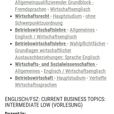
Allgemeinqualifizierender Grundblock -
Fremdsprachen
-
Wirtschaftsenglisch
Wirtschaftsrecht
-
Hauptstudium
-
ohne
Schwerpunktzuordnung
Betriebswirtschaftslehre
-
Allgemeines
-
Englisch / Wirtschaftsenglisch
Betriebswirtschaftslehre
-
Wahlpflichtfächer
-
Grundlagen wirtschaftlicher
Austauschbeziehungen: Sprache Englisch
Wirtschafts- und Sozialwissenschaften
-
Allgemeines
-
Englisch / Wirtschaftsenglisch
Betriebswirtschaft
-
Hauptstudium
-
Vertiefte
Wirtschaftssprachen
ENGLISCH/FSZ: CURRENT BUSINESS TOPICS:
INTERMEDIATE LOW
(VORLESUNG)
Dozent/in: