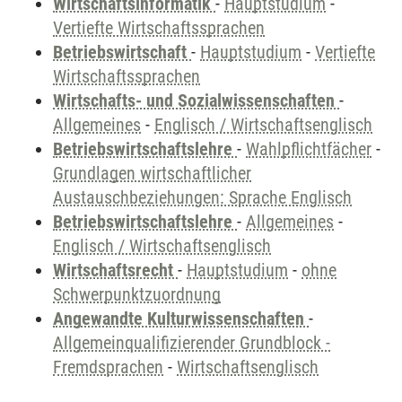
Wirtschaftsinformatik
-
Hauptstudium
-
Vertiefte Wirtschaftssprachen
Betriebswirtschaft
-
Hauptstudium
-
Vertiefte
Wirtschaftssprachen
Wirtschafts- und Sozialwissenschaften
-
Allgemeines
-
Englisch / Wirtschaftsenglisch
Betriebswirtschaftslehre
-
Wahlpflichtfächer
-
Grundlagen wirtschaftlicher
Austauschbeziehungen: Sprache Englisch
Betriebswirtschaftslehre
-
Allgemeines
-
Englisch / Wirtschaftsenglisch
Wirtschaftsrecht
-
Hauptstudium
-
ohne
Schwerpunktzuordnung
Angewandte Kulturwissenschaften
-
Allgemeinqualifizierender Grundblock -
Fremdsprachen
-
Wirtschaftsenglisch