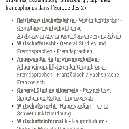
Bruxelles, Luxembourg, Strasbourg , capitales
francophones dans l´Europe des 27
Betriebswirtschaftslehre
-
Wahlpflichtfächer
-
Grundlagen wirtschaftlicher
Austauschbeziehungen: Sprache Französisch
Wirtschaftsrecht
-
General Studies und
Fremdsprachen
-
Fremdsprachen
Angewandte Kulturwissenschaften
-
Allgemeinqualifizierender Grundblock -
Fremdsprachen
-
Französisch / Fachsprache
Französisch
General Studies allgemein
-
Perspektive:
Sprache und Kultur
-
Französisch
Wirtschaftsrecht
-
Hauptstudium
-
ohne
Schwerpunktzuordnung
Wirtschaftsinformatik
-
Hauptstudium
-