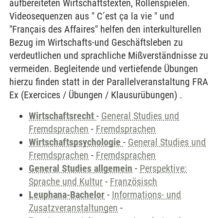
aufbereiteten Wirtschaftstexten, Rollenspielen.
Videosequenzen aus " C´est ça la vie " und
"Français des Affaires" helfen den interkulturellen
Bezug im Wirtschafts-und Geschäftsleben zu
verdeutlichen und sprachliche Mißverständnisse zu
vermeiden. Begleitende und vertiefende Übungen
hierzu finden statt in der Parallelveranstaltung FRA
Ex (Exercices / Übungen / Klausurübungen) .
Wirtschaftsrecht
-
General Studies und
Fremdsprachen
-
Fremdsprachen
Wirtschaftspsychologie
-
General Studies und
Fremdsprachen
-
Fremdsprachen
General Studies allgemein
-
Perspektive:
Sprache und Kultur
-
Französisch
Leuphana-Bachelor
-
Informations- und
Zusatzveranstaltungen
-