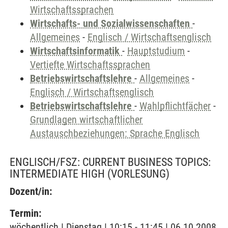
Wirtschaftssprachen
Wirtschafts- und Sozialwissenschaften
-
Allgemeines
-
Englisch / Wirtschaftsenglisch
Wirtschaftsinformatik
-
Hauptstudium
-
Vertiefte Wirtschaftssprachen
Betriebswirtschaftslehre
-
Allgemeines
-
Englisch / Wirtschaftsenglisch
Betriebswirtschaftslehre
-
Wahlpflichtfächer
-
Grundlagen wirtschaftlicher
Austauschbeziehungen: Sprache Englisch
ENGLISCH/FSZ: CURRENT BUSINESS TOPICS:
INTERMEDIATE HIGH
(VORLESUNG)
Dozent/in:
Termin:
wöchentlich | Dienstag | 10:15 - 11:45 | 06.10.2008