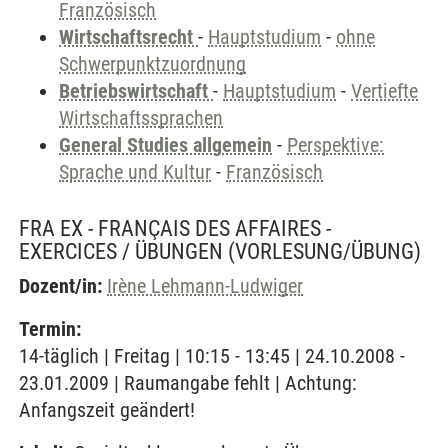
Französisch
Wirtschaftsrecht
-
Hauptstudium
-
ohne
Schwerpunktzuordnung
Betriebswirtschaft
-
Hauptstudium
-
Vertiefte
Wirtschaftssprachen
General Studies allgemein
-
Perspektive:
Sprache und Kultur
-
Französisch
FRA EX - FRANÇAIS DES AFFAIRES -
EXERCICES / ÜBUNGEN
(VORLESUNG/ÜBUNG)
Dozent/in:
Irène Lehmann-Ludwiger
Termin:
14-täglich | Freitag | 10:15 - 13:45 | 24.10.2008 -
23.01.2009 | Raumangabe fehlt | Achtung:
Anfangszeit geändert!