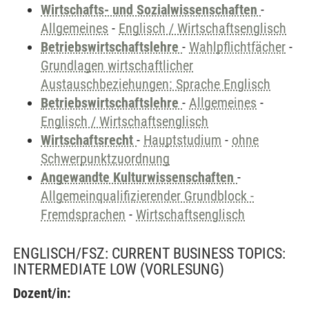
Wirtschafts- und Sozialwissenschaften
-
Allgemeines
-
Englisch / Wirtschaftsenglisch
Betriebswirtschaftslehre
-
Wahlpflichtfächer
-
Grundlagen wirtschaftlicher
Austauschbeziehungen: Sprache Englisch
Betriebswirtschaftslehre
-
Allgemeines
-
Englisch / Wirtschaftsenglisch
Wirtschaftsrecht
-
Hauptstudium
-
ohne
Schwerpunktzuordnung
Angewandte Kulturwissenschaften
-
Allgemeinqualifizierender Grundblock -
Fremdsprachen
-
Wirtschaftsenglisch
ENGLISCH/FSZ: CURRENT BUSINESS TOPICS:
INTERMEDIATE LOW
(VORLESUNG)
Dozent/in: