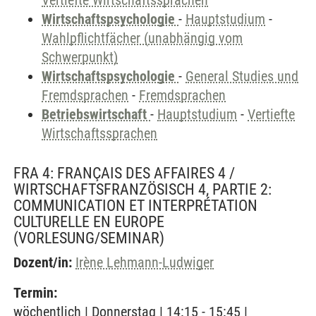
Vertiefte Wirtschaftssprachen
Wirtschaftspsychologie
-
Hauptstudium
-
Wahlpflichtfächer (unabhängig vom
Schwerpunkt)
Wirtschaftspsychologie
-
General Studies und
Fremdsprachen
-
Fremdsprachen
Betriebswirtschaft
-
Hauptstudium
-
Vertiefte
Wirtschaftssprachen
FRA 4: FRANÇAIS DES AFFAIRES 4 /
WIRTSCHAFTSFRANZÖSISCH 4, PARTIE 2:
COMMUNICATION ET INTERPRÉTATION
CULTURELLE EN EUROPE
(VORLESUNG/SEMINAR)
Dozent/in:
Irène Lehmann-Ludwiger
Termin:
wöchentlich | Donnerstag | 14:15 - 15:45 |