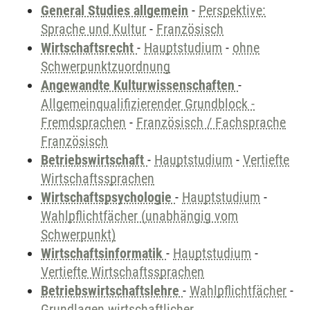
General Studies allgemein
-
Perspektive:
Sprache und Kultur
-
Französisch
Wirtschaftsrecht
-
Hauptstudium
-
ohne
Schwerpunktzuordnung
Angewandte Kulturwissenschaften
-
Allgemeinqualifizierender Grundblock -
Fremdsprachen
-
Französisch / Fachsprache
Französisch
Betriebswirtschaft
-
Hauptstudium
-
Vertiefte
Wirtschaftssprachen
Wirtschaftspsychologie
-
Hauptstudium
-
Wahlpflichtfächer (unabhängig vom
Schwerpunkt)
Wirtschaftsinformatik
-
Hauptstudium
-
Vertiefte Wirtschaftssprachen
Betriebswirtschaftslehre
-
Wahlpflichtfächer
-
Grundlagen wirtschaftlicher