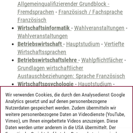
Allgemeinqualifizierender Grundblock -
Fremdsprachen
-
Französisch / Fachsprache
Französisch
Wirtschaftsinformatik
-
Wahlveranstaltungen
-
Wahlveranstaltungen
Betriebswirtschaft
-
Hauptstudium
-
Vertiefte
Wirtschaftssprachen
Betriebswirtschaftslehre
-
Wahlpflichtfächer
-
Grundlagen wirtschaftlicher
Austauschbeziehungen: Sprache Französisch
Wirtschaftspsychologie
-
Hauptstudium
-
Betriebswirtschaftslehre
Wir verwenden Cookies, die durch den Analysedienst Google
General Studies allgemein
-
Perspektive:
Analytics gesetzt und auf denen personenbezogene
Sprache und Kultur
-
Französisch
Nutzerdaten gespeichert werden. Zudem übermitteln wir
weitere personenbezogene Daten an Videodienste (YouTube,
Vimeo), um Ihnen eingebettete Videos anzuzeigen. Diese
Daten werden unter anderem in die USA übermittelt. Der