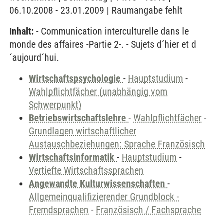
06.10.2008 - 23.01.2009 | Raumangabe fehlt
Inhalt:
- Communication interculturelle dans le
monde des affaires -Partie 2-. - Sujets d´hier et d
´aujourd´hui.
Wirtschaftspsychologie
-
Hauptstudium
-
Wahlpflichtfächer (unabhängig vom
Schwerpunkt)
Betriebswirtschaftslehre
-
Wahlpflichtfächer
-
Grundlagen wirtschaftlicher
Austauschbeziehungen: Sprache Französisch
Wirtschaftsinformatik
-
Hauptstudium
-
Vertiefte Wirtschaftssprachen
Angewandte Kulturwissenschaften
-
Allgemeinqualifizierender Grundblock -
Fremdsprachen
-
Französisch / Fachsprache