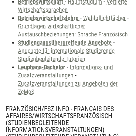
Betriebswirtschaft
-
Hauptstudium
-
Vertiefte
Wirtschaftssprachen
Betriebswirtschaftslehre
-
Wahlpflichtfächer
-
Grundlagen wirtschaftlicher
Austauschbeziehungen: Sprache Französisch
Studiengangsübergreifende Angebote
-
Angebote für internationale Studierende
-
Studienbegleitende Tutorien
Leuphana-Bachelor
-
Informations- und
Zusatzveranstaltungen
-
Zusatzveranstaltungen zu Angeboten der
ZeMoS
FRANZÖSICH/FSZ INFO - FRANÇAIS DES
AFFAIRES/WIRTSCHAFTSFRANZÖSISCH
(STUDIENBEGLEITENDE
INFORMATIONSVERANSTALTUNGEN)