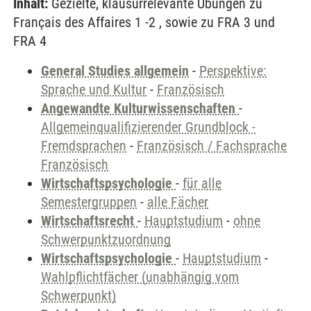
Inhalt:
Gezielte, klausurrelevante Übungen zu
Français des Affaires 1 -2 , sowie zu FRA 3 und
FRA 4
General Studies allgemein
-
Perspektive:
Sprache und Kultur
-
Französisch
Angewandte Kulturwissenschaften
-
Allgemeinqualifizierender Grundblock -
Fremdsprachen
-
Französisch / Fachsprache
Französisch
Wirtschaftspsychologie
-
für alle
Semestergruppen
-
alle Fächer
Wirtschaftsrecht
-
Hauptstudium
-
ohne
Schwerpunktzuordnung
Wirtschaftspsychologie
-
Hauptstudium
-
Wahlpflichtfächer (unabhängig vom
Schwerpunkt)