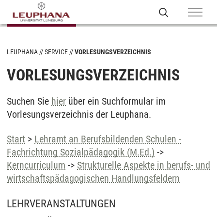
LEUPHANA
SERVICE
VORLESUNGSVERZEICHNIS
VORLESUNGSVERZEICHNIS
Suchen Sie
hier
über ein Suchformular im
Vorlesungsverzeichnis der Leuphana.
Start
>
Lehramt an Berufsbildenden Schulen -
Fachrichtung Sozialpädagogik (M.Ed.)
->
Kerncurriculum
->
Strukturelle Aspekte in berufs- und
wirtschaftspädagogischen Handlungsfeldern
LEHRVERANSTALTUNGEN