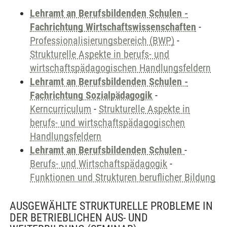
Lehramt an Berufsbildenden Schulen -
Fachrichtung Wirtschaftswissenschaften
-
Professionalisierungsbereich (BWP)
-
Strukturelle Aspekte in berufs- und
wirtschaftspädagogischen Handlungsfeldern
Lehramt an Berufsbildenden Schulen -
Fachrichtung Sozialpädagogik
-
Kerncurriculum
-
Strukturelle Aspekte in
berufs- und wirtschaftspädagogischen
Handlungsfeldern
Lehramt an Berufsbildenden Schulen
-
Berufs- und Wirtschaftspädagogik
-
Funktionen und Strukturen beruflicher Bildung
AUSGEWÄHLTE STRUKTURELLE PROBLEME IN
DER BETRIEBLICHEN AUS- UND