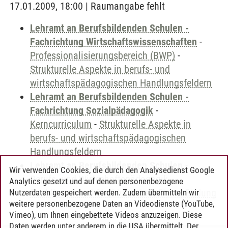
17.01.2009, 18:00 | Raumangabe fehlt
Lehramt an Berufsbildenden Schulen -
Fachrichtung Wirtschaftswissenschaften
-
Professionalisierungsbereich (BWP)
-
Strukturelle Aspekte in berufs- und
wirtschaftspädagogischen Handlungsfeldern
Lehramt an Berufsbildenden Schulen -
Fachrichtung Sozialpädagogik
-
Kerncurriculum
-
Strukturelle Aspekte in
berufs- und wirtschaftspädagogischen
Handlungsfeldern
Lehramt an Berufsbildenden Schulen
-
Wir verwenden Cookies, die durch den Analysedienst Google
Berufs- und Wirtschaftspädagogik
-
Analytics gesetzt und auf denen personenbezogene
Funktionen und Strukturen beruflicher Bildung
Nutzerdaten gespeichert werden. Zudem übermitteln wir
weitere personenbezogene Daten an Videodienste (YouTube,
Vimeo), um Ihnen eingebettete Videos anzuzeigen. Diese
Daten werden unter anderem in die USA übermittelt. Der