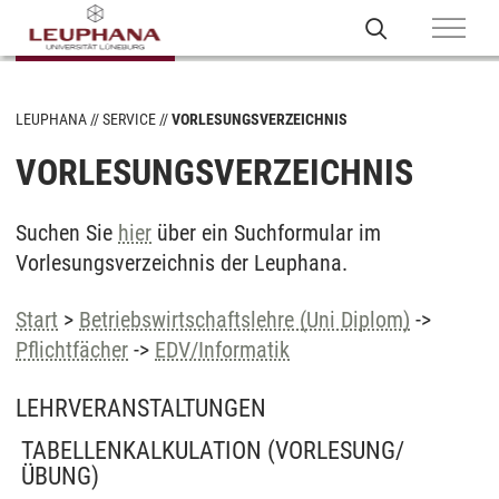
LEUPHANA
SERVICE
VORLESUNGSVERZEICHNIS
VORLESUNGSVERZEICHNIS
Suchen Sie
hier
über ein Suchformular im
Vorlesungsverzeichnis der Leuphana.
Start
>
Betriebswirtschaftslehre (Uni Diplom)
->
Pflichtfächer
->
EDV/Informatik
LEHRVERANSTALTUNGEN
TABELLENKALKULATION
(VORLESUNG/
ÜBUNG)