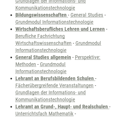
Grundlagen der Informations- und
Kommunikationstechnologie
Bildungswissenschaften
-
General Studies
-
Grundmodul Informationstechnologie
Wirtschaftsberufliches Lehren und Lernen
-
Berufliche Fachrichtung
Wirtschaftswissenschaften
-
Grundmodul
Informationstechnologie
General Studies allgemein
-
Perspektive:
Methoden
-
Grundmodul
Informationstechnologie
Lehramt an Berufsbildenden Schulen
-
Fächerübergreifende Veranstaltungen
-
Grundlagen der Informations- und
Kommunikationstechnologie
Lehramt an Grund-, Haupt- und Realschulen
-
Unterrichtsfach Mathematik
-