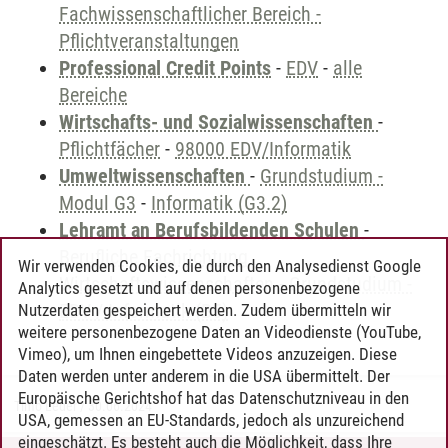
Fachwissenschaftlicher Bereich -
Pflichtveranstaltungen
Professional Credit Points
-
EDV
-
alle
Bereiche
Wirtschafts- und Sozialwissenschaften
-
Pflichtfächer
-
98000 EDV/Informatik
Umweltwissenschaften
-
Grundstudium -
Modul G3
-
Informatik (G3.2)
Lehramt an Berufsbildenden Schulen
-
Berufliche Fachrichtung
Wir verwenden Cookies, die durch den Analysedienst Google
Wirtschaftswissenschaften
-
Grundstudium -
Analytics gesetzt und auf denen personenbezogene
EDV / Informatik (B5)
Nutzerdaten gespeichert werden. Zudem übermitteln wir
weitere personenbezogene Daten an Videodienste (YouTube,
Vimeo), um Ihnen eingebettete Videos anzuzeigen. Diese
Daten werden unter anderem in die USA übermittelt. Der
Europäische Gerichtshof hat das Datenschutzniveau in den
Timo Leder
/
30.06.2024
USA, gemessen an EU-Standards, jedoch als unzureichend
eingeschätzt. Es besteht auch die Möglichkeit, dass Ihre