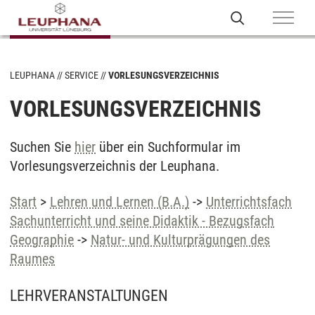
LEUPHANA
SERVICE
VORLESUNGSVERZEICHNIS
VORLESUNGSVERZEICHNIS
Suchen Sie
hier
über ein Suchformular im
Vorlesungsverzeichnis der Leuphana.
Start
>
Lehren und Lernen (B.A.)
->
Unterrichtsfach
Sachunterricht und seine Didaktik - Bezugsfach
Geographie
->
Natur- und Kulturprägungen des
Raumes
LEHRVERANSTALTUNGEN