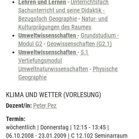
Lehren und Lernen
-
Unterrichtsfach
Sachunterricht und seine Didaktik -
Bezugsfach Geographie
-
Natur- und
Kulturprägungen des Raumes
Umweltwissenschaften
-
Grundstudium -
Modul G2
-
Geowissenschaften (G2.1)
Umweltwissenschaften
-
5.1
Vertiefungsmodul
Umweltnaturwissenschaften
-
Physische
Geographie
KLIMA UND WETTER
(VORLESUNG)
Dozent/in:
Peter Pez
Termin:
wöchentlich | Donnerstag | 12:15 - 13:45 |
06.10.2008 - 23.01.2009 | C 12.102 Seminarraum