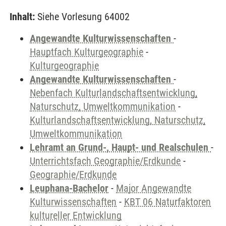
Inhalt:
Siehe Vorlesung 64002
Angewandte Kulturwissenschaften
-
Hauptfach Kulturgeographie
-
Kulturgeographie
Angewandte Kulturwissenschaften
-
Nebenfach Kulturlandschaftsentwicklung,
Naturschutz, Umweltkommunikation
-
Kulturlandschaftsentwicklung, Naturschutz,
Umweltkommunikation
Lehramt an Grund-, Haupt- und Realschulen
-
Unterrichtsfach Geographie/Erdkunde
-
Geographie/Erdkunde
Leuphana-Bachelor
-
Major Angewandte
Kulturwissenschaften
-
KBT 06 Naturfaktoren
kultureller Entwicklung