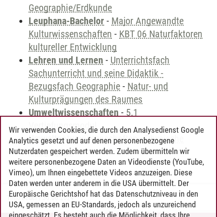
Geographie/Erdkunde
Leuphana-Bachelor
-
Major Angewandte
Kulturwissenschaften
-
KBT 06 Naturfaktoren
kultureller Entwicklung
Lehren und Lernen
-
Unterrichtsfach
Sachunterricht und seine Didaktik -
Bezugsfach Geographie
-
Natur- und
Kulturprägungen des Raumes
Umweltwissenschaften
-
5.1
Vertiefungsmodul
Wir verwenden Cookies, die durch den Analysedienst Google
Umweltnaturwissenschaften
-
Physische
Analytics gesetzt und auf denen personenbezogene
Geographie
Nutzerdaten gespeichert werden. Zudem übermitteln wir
weitere personenbezogene Daten an Videodienste (YouTube,
Vimeo), um Ihnen eingebettete Videos anzuzeigen. Diese
Daten werden unter anderem in die USA übermittelt. Der
Europäische Gerichtshof hat das Datenschutzniveau in den
Timo Leder
/
30.06.2024
USA, gemessen an EU-Standards, jedoch als unzureichend
eingeschätzt. Es besteht auch die Möglichkeit, dass Ihre