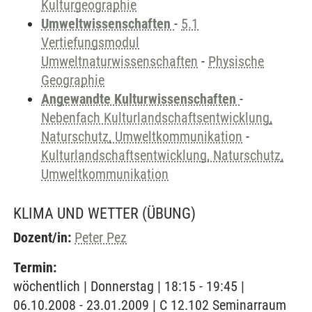
Kulturgeographie
Umweltwissenschaften
-
5.1
Vertiefungsmodul
Umweltnaturwissenschaften
-
Physische
Geographie
Angewandte Kulturwissenschaften
-
Nebenfach Kulturlandschaftsentwicklung,
Naturschutz, Umweltkommunikation
-
Kulturlandschaftsentwicklung, Naturschutz,
Umweltkommunikation
KLIMA UND WETTER
(ÜBUNG)
Dozent/in:
Peter Pez
Termin:
wöchentlich | Donnerstag | 18:15 - 19:45 |
06.10.2008 - 23.01.2009 | C 12.102 Seminarraum