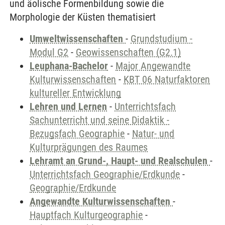
und äolische Formenbildung sowie die
Morphologie der Küsten thematisiert
Umweltwissenschaften
-
Grundstudium -
Modul G2
-
Geowissenschaften (G2.1)
Leuphana-Bachelor
-
Major Angewandte
Kulturwissenschaften
-
KBT 06 Naturfaktoren
kultureller Entwicklung
Lehren und Lernen
-
Unterrichtsfach
Sachunterricht und seine Didaktik -
Bezugsfach Geographie
-
Natur- und
Kulturprägungen des Raumes
Lehramt an Grund-, Haupt- und Realschulen
-
Unterrichtsfach Geographie/Erdkunde
-
Geographie/Erdkunde
Angewandte Kulturwissenschaften
-
Hauptfach Kulturgeographie
-