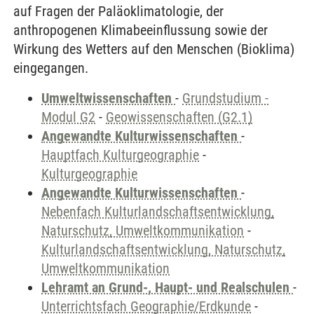
auf Fragen der Paläoklimatologie, der
anthropogenen Klimabeeinflussung sowie der
Wirkung des Wetters auf den Menschen (Bioklima)
eingegangen.
Umweltwissenschaften
-
Grundstudium -
Modul G2
-
Geowissenschaften (G2.1)
Angewandte Kulturwissenschaften
-
Hauptfach Kulturgeographie
-
Kulturgeographie
Angewandte Kulturwissenschaften
-
Nebenfach Kulturlandschaftsentwicklung,
Naturschutz, Umweltkommunikation
-
Kulturlandschaftsentwicklung, Naturschutz,
Umweltkommunikation
Lehramt an Grund-, Haupt- und Realschulen
-
Unterrichtsfach Geographie/Erdkunde
-