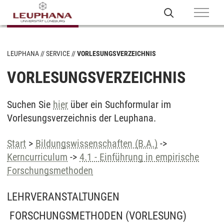
LEUPHANA
SERVICE
VORLESUNGSVERZEICHNIS
VORLESUNGSVERZEICHNIS
Suchen Sie
hier
über ein Suchformular im
Vorlesungsverzeichnis der Leuphana.
Start
>
Bildungswissenschaften (B.A.)
->
Kerncurriculum
->
4.1 - Einführung in empirische
Forschungsmethoden
LEHRVERANSTALTUNGEN
FORSCHUNGSMETHODEN
(VORLESUNG)