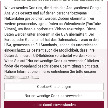
-
Hauptdiplom - Pflichtfächer -
Wir verwenden Cookies, die durch den Analysedienst Google
Erziehungswissenschaftliches Kerncurriculum
Analytics gesetzt und auf denen personenbezogene
(1.1)
-
Zusätzliche Angebote
Nutzerdaten gespeichert werden. Zudem übermitteln wir
weitere personenbezogene Daten an Videodienste (YouTube,
Vimeo), um Ihnen eingebettete Videos anzuzeigen. Diese
Daten werden unter anderem in die USA übermittelt. Der
Europäische Gerichtshof hat das Datenschutzniveau in den
Timo Leder
/
30.06.2024
USA, gemessen an EU-Standards, jedoch als unzureichend
eingeschätzt. Es besteht auch die Möglichkeit, dass Ihre
Daten dann durch US-Behörden verarbeitet werden können.
KONTAKT
Wenn Sie auf "Nur notwendige Cookies verwenden" klicken,
findet die vorgehend beschriebene Übermittlung nicht statt.
LEUPHANA ALS ARBEITGEBER
Nähere Informationen hierzu entnehmen Sie bitte unserer
INTRANET
Datenschutzerklärung
.
IMPRESSUM
Cookie-Einstellungen
DATENSCHUTZ
BARRIEREFREIHEIT
Nur notwendige Cookies verwenden.
COOKIE-EINSTELLUNGEN
Ich bin damit einverstanden.